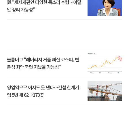
與 “세제개편안 다양한 목소리 수렴…이달
말 정리 가능성”
블룸버그 “레버리지 거품 빠진 코스피, 변
동성 최악 국면 지났을 가능성”
영업익으로 이자도 못 낸다…건설 한계기
업 5년 새 62→173곳