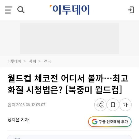
이투데이
사회
전국
월드컵 체코전 어디서 볼까⋯최고
화질 시청법은? [북중미 월드컵]
입력 2026-06-12 09:07
정지윤 기자
구글 선호매체 추가