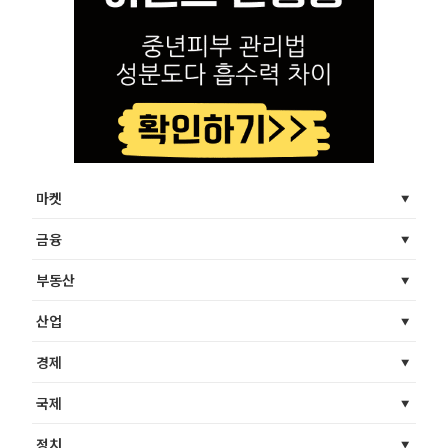
마켓
금융
부동산
산업
경제
국제
정치