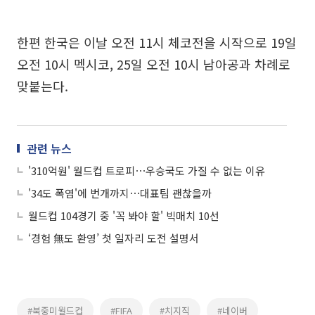
한편 한국은 이날 오전 11시 체코전을 시작으로 19일
오전 10시 멕시코, 25일 오전 10시 남아공과 차례로
맞붙는다.
관련 뉴스
'310억원' 월드컵 트로피⋯우승국도 가질 수 없는 이유
'34도 폭염'에 번개까지⋯대표팀 괜찮을까
월드컵 104경기 중 '꼭 봐야 할' 빅매치 10선
‘경험 無도 환영’ 첫 일자리 도전 설명서
#북중미월드컵
#FIFA
#치지직
#네이버