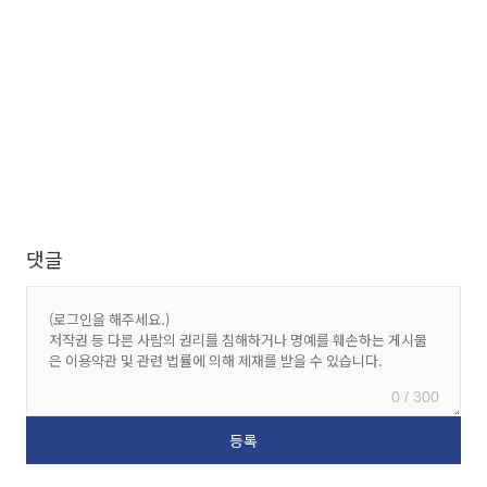
댓글
0 / 300