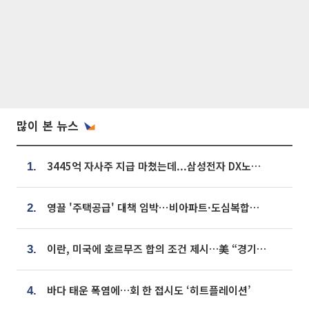
많이 본 뉴스
3445억 자사주 지급 마쳤는데...삼성전자 DX노조, 뒤늦은 '떼쓰기 집회'
1.
영끌 '주택공급' 대책 임박⋯비아파트·도심복합까지 총동원
2.
이란, 미국에 호르무즈 합의 조건 제시…美 “경기 아직 안 끝나” [종합]
3.
바다 태운 폭염에…회 한 접시도 ‘히트플레이션’
4.