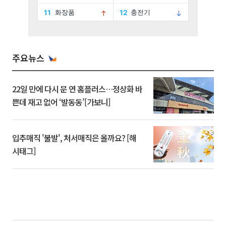
주요뉴스
22일 만에 다시 문 연 홈플러스…정상화 바
쁜데 재고 없어 ‘발동동’[가보니]
입추매직 '불발', 처서매직은 올까요? [해
시태그]