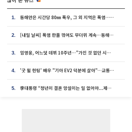
동해안은 시간당 80㎜ 폭우, 그 외 지역은 폭염…‘극과 극 날씨’
1.
[내일 날씨] 폭염 한풀 꺾여도 무더위 계속⋯동해안 이틀 연속 비
2.
임영웅, 어느덧 데뷔 10주년⋯"가진 것 없던 시절, 내 앞엔 20명의 팬뿐"
3.
'굿 윌 헌팅' 배우 "기아 EV2 덕분에 살아"…교통사고 후 안전성 극찬
4.
李대통령 “청년이 결혼 망설이는 일 없어야...제도상 불이익 조사”
5.