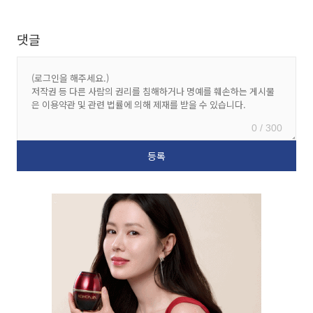
댓글
0 / 300