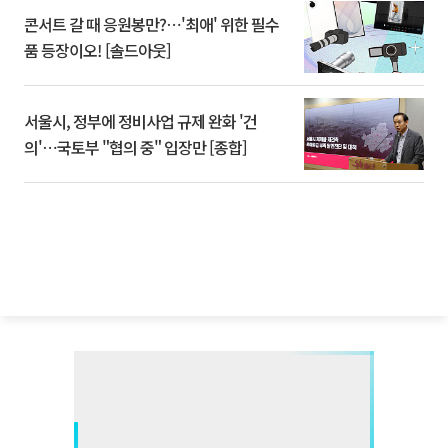
콘서트 갈 때 응원봉만?⋯'최애' 위한 필수
품 등장이오! [솔드아웃]
서울시, 정부에 정비사업 규제 완화 '건
의'⋯국토부 "협의 중" 입장만 [종합]