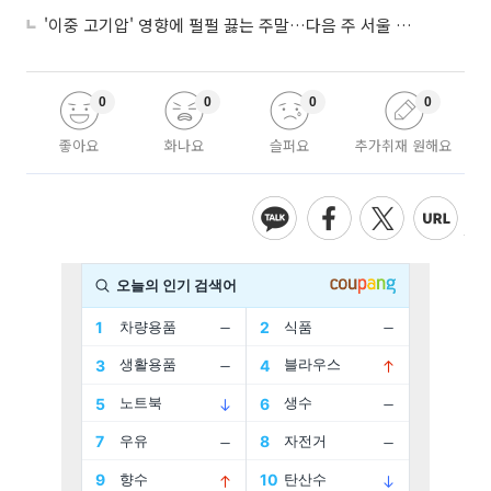
'이중 고기압' 영향에 펄펄 끓는 주말…다음 주 서울 포함 서쪽이 더 덥다
0
0
0
0
좋아요
화나요
슬퍼요
추가취재 원해요