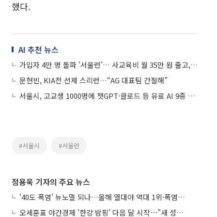
했다.
AI 추천 뉴스
가입자 4만 명 돌파 '서울런'… 사교육비 월 35만 원 줄고, 성적은 쑥
문현빈, KIA전 선제 스리런…“AG 대표팀 간절해”
서울시, 고교생 1000명에 챗GPT·클로드 등 유료 AI 9종 무료 지원
#서울시
#서울런
정용욱 기자의 주요 뉴스
'40도 폭염' 뉴노멀 되나…올해 열대야 역대 1위·폭염일수 평년 3배 넘어
오세훈표 야간경제 '한강 밤핑' 다음 달 시작⋯"새 성장동력 만들 것"