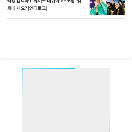
빅뱅 컴백하고 튜이드 데뷔하고⋯K팝 '몇
세대'세요? [엔터로그]