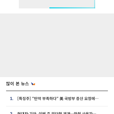
많이 본 뉴스
[특징주] “탄약 부족하다“ 美 국방부 증산 요청에⋯국내 방산주 급등세
1.
현대차·기아, 이번 주 임단협 재개…하청 사용자성 재심도 ‘변수’
2.