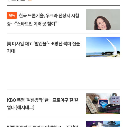
한국 드론기술, 우크라 전장서 시험
단독
중…“스타트업 여러 곳 참여”
美 미사일 재고 ‘빨간불’…K방산 북미 진출
기대
KBO 폭염 '여름방학' 끝…프로야구 갈 길
멀다 [해시태그]