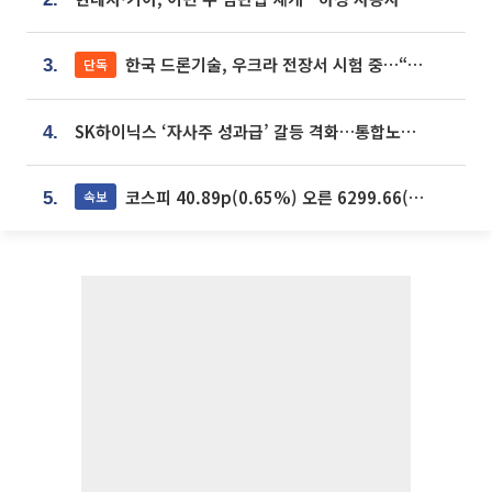
한국 드론기술, 우크라 전장서 시험 중…“스타트업 여러 곳 참여”
단독
3.
SK하이닉스 ‘자사주 성과급’ 갈등 격화…통합노조 출범 움직임
4.
코스피 40.89p(0.65%) 오른 6299.66(마감)
속보
5.