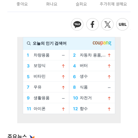
좋아요
화나요
슬퍼요
추가취재 원해요
주요뉴스