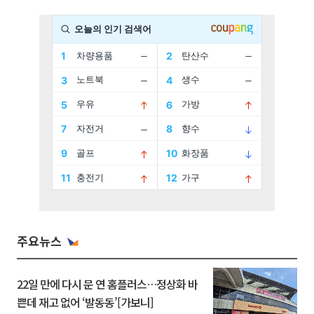
주요뉴스
22일 만에 다시 문 연 홈플러스…정상화 바
쁜데 재고 없어 ‘발동동’[가보니]