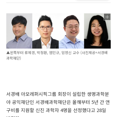
▲왼쪽부터 류제경, 박정환, 염민규, 임영신 교수 (사진제공=서경배
과학재단)
서경배 아모레퍼시픽그룹 회장이 설립한 생명과학분
야 공익재단인 서경배과학재단은 올해부터 5년 간 연
구비를 지원할 신진 과학자 4명을 선정했다고 28일