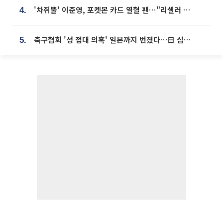
'차쥐뿔' 이준영, 포켓몬 카드 열혈 팬⋯"리셀러 처단할 것"
4.
축구협회 '성 접대 의혹' 일본까지 번졌다…日 심판 실명 공개
5.