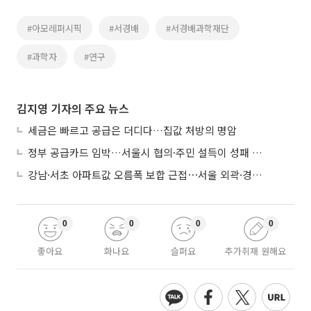
#아모레퍼시픽
#서경배
#서경배과학재단
#과학자
#연구
김지영 기자의 주요 뉴스
세금은 빠르고 공급은 더디다…집값 처방의 명암
정부 공급카드 임박…서울시 협의·주민 설득이 성패 가른다
강남·서초 아파트값 오름폭 보합 근접⋯서울 외곽·경기 남부 중심 매수세
0
0
0
0
좋아요
화나요
슬퍼요
추가취재 원해요