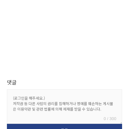
댓글
0 / 300