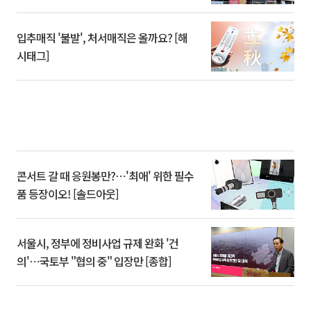
입추매직 '불발', 처서매직은 올까요? [해
시태그]
콘서트 갈 때 응원봉만?⋯'최애' 위한 필수
품 등장이오! [솔드아웃]
서울시, 정부에 정비사업 규제 완화 '건
의'⋯국토부 "협의 중" 입장만 [종합]