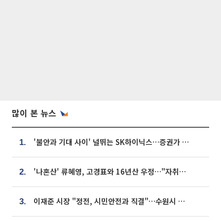
많이 본 뉴스
'불안과 기대 사이' 널뛰는 SK하이닉스…증권가 "HBM4·LTA 기반 펀터멘털 견고"
1.
'나혼산' 류혜영, 고경표와 16년산 우정…"자취방서 부모님과 마주쳐"
2.
이재준 시장 "정전, 시민안전과 직결"…수원시 비상대응체계 가동
3.