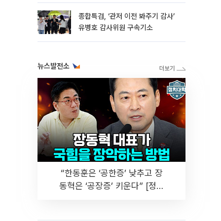
종합특검, ‘관저 이전 봐주기 감사’
유병호 감사위원 구속기소
뉴스발전소
“한동훈은 ‘공한증’ 낮추고 장
동혁은 ‘공장증’ 키운다” [정치
대학]