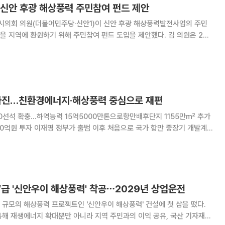
 신안 후광 해상풍력 주민참여 펀드 제안
의회 의원(더불어민주당·신안1)이 신안 후광 해상풍력발전사업의 주민
역에 환원하기 위해 주민참여 펀드 도입을 제안했다. 김 의원은 20
무보고에서 "정부가 신안 우이 해상풍력에 투자하기로 한 국민성장펀드는
 수 없었던 구조"라며 "행정이 주도하는 펀드야말로
사진…친환경에너지·해상풍력 중심으로 재편
10선석 확충…하역능력 15억5000만톤으로항만배후단지 1155만㎡ 추가
음으로 국가 항만 중장기 개발계
 중심 항만 정책에 수소·암모니아·액화천연가스(LNG) 등 친환경 에너지와
 대폭 반영해 미래 산업 거점으로
급 '신안우이 해상풍력' 착공⋯2029년 상업운전
규모의 해상풍력 프로젝트인 '신안우이 해상풍력' 건설에 첫 삽을 떴다.
통해 재생에너지 확대뿐만 아니라 지역 주민과의 이익 공유, 국산 기자재를