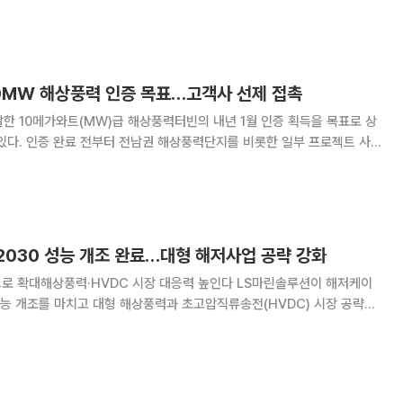
전주(16
.91%) 내린 6690.
10MW 해상풍력 인증 목표…고객사 선제 접촉
한 10메가와트(MW)급 해상풍력터빈의 내년 1월 인증 획득을 목표로 상
있다. 인증 완료 전부터 전남권 해상풍력단지를 비롯한 일부 프로젝트 사
면서 해상풍력 사업을 중장기 성장축으로 키운다는 구상이다. 24일 유
 해상풍력터빈은 내년 1월 인증 확보를 목
2030 성능 개조 완료…대형 해저사업 공략 강화
해상풍력·HVDC 시장 대응력 높인다 LS마린솔루션이 해저케이
 성능 개조를 마치고 대형 해상풍력과 초고압직류송전(HVDC) 시장 공략에
 용량을 기존보다 크게 늘려 장거리 시공 효율을 높이고, 급증하는 해저 전
선제적으로 대응한다는 전략이다. 정부의