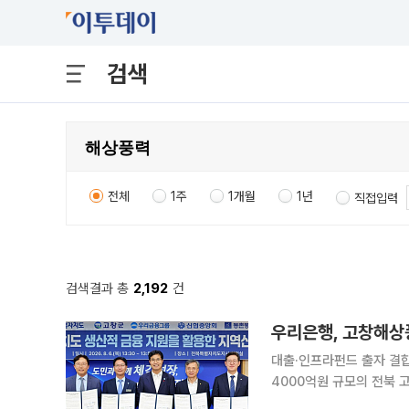
검색
전체
1주
1개월
1년
직접입력
검색결과 총
2,192
건
우리은행, 고창해상
대출·인프라펀드 출자 결합…인허
4000억원 규모의 전북 고창해상풍
에서 전북도와 고창군, 