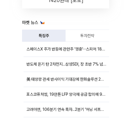
1420원대 [포토]
마켓 뉴스
특징주
투자전략
스페이스X 주가 반등에 관련주 ‘껑충’⋯스피어 18%ㆍ에이치브이엠 12%↑
반도체 온기 탄 2차전지...삼성SDI, 장 초반 7% 넘게 껑충
美 태양광 관세 반사이익 기대감에 한화솔루션 20%대·OCI홀딩스 14%대 급등
포스코퓨처엠, 19만톤 LFP 양극재 공급 합의에 9%대 강세
고려아연, 106분기 연속 흑자...2분기 '어닝 서프라이즈'에 장 초반 12%대 강세