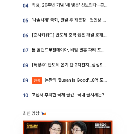
빅뱅, 20주년 기념 '새 뱅봉' 선보인다⋯콘서트 앞두고 팝업 개최
04
‘나솔사계’ 국화, 결별 후 재등장⋯첫인상 투표 휩쓸고 ‘인기녀’ 등극
05
[증시키워드] 반도체 충격 뚫은 개별 호재...포스코퓨처엠·에코프로·한화솔루션 '눈길'
06
톰 홀랜드♥젠데이아, 비밀 결혼 파티 포착⋯호텔 대관비만 9억
07
[특징주] 반도체 온기 탄 2차전지...삼성SDI, 장 초반 7% 넘게 껑충
08
논란의 'Busan is Good'…8억 도시브랜드, 용산 대통령실 CI 업체가 수행
09
단독
고점서 후퇴한 국제 금값…국내 금시세는?
10
최신 영상