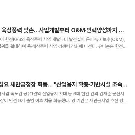
 등 친환경 사업의 투자 재원을 마련하기
유니슨, 한전KPS와 육상풍력 맞손…사업개발부터 O&M·인력양성까지 협력
 한전KPS와 육상풍력 사업 개발부터 발전설비 운영·유지보수(O&M),
 확대하며 육·해상풍력 사업 경쟁력 강화에 나선다. 유니슨은 한전
업 개발부터 발전설비 운영·유지보수(O&M), 전문인력 양성까지 전 분야에
약(MOU)을 체결했다고 30일 밝혔다
김재준 군산시장·문성요 새만금청장 회동… "산업용지 확충·기반시설 조속 추진"
업 속도감 공유1권역 산업용지 확대 등 6대 현안 건의 김재준 군산시
이 민선 9기 출범 이후 처음 회동했다. 양 기관은 새만금사업 추진 방향
시장은 29일 새만금개발청을 방문해 문 청장과
부서장도 참석해 산업기반과 교통·환경·