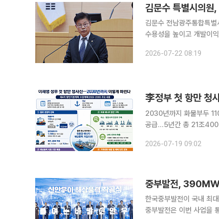
김문수 특별시의원,
김문수 전남광주통합특별시
수용성을 높이고 개발이익을 지
일 열린 전남개발공사 업
2026-07-22 08:19
지역주민들이 쉽게 참여할
李정부 첫 항만 청
2030년까지 화물부두 1
공급…5년간 총 21조4000억원 투자 이재명 정부가 출범 이후 처
획을 손질했다. 기존 물류
2026-07-19 09:02
해상풍력 산업 지원 기능을
중부발전, 390MW
한국중부발전이 국내 최대 
중부발전은 이번 사업을 