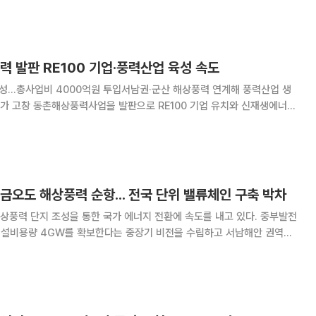
지역산업 발전 협약’을 체결했다고 7일 밝혔다. 이번 협약은 전북 고창군
력 발판 RE100 기업·풍력산업 육성 속도
조성…총사업비 4000억원 투입서남권·군산 해상풍력 연계해 풍력산업 생
발전 업무협약을 체결했다. 동촌해상풍력은 고창군 상하면 용정리 일원에
금오도 해상풍력 순항... 전국 단위 밸류체인 구축 박차
상풍력 단지 조성을 통한 국가 에너지 전환에 속도를 내고 있다. 중부발전
력 설비용량 4GW를 확보한다는 중장기 비전을 수립하고 서남해안 권역을
을 연이어 가시화하며 공공주도형 해상풍력 사업의 표준 모델을 제시하고
앵커 사업은 전남 신안군 일대에 조성되는 ‘신안우