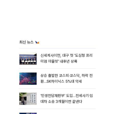
최신 뉴스
신세계사이먼, 대구 첫 '도심형 프리
미엄 아울렛' 내후년 상륙
상승 출발한 코스피·코스닥, 하락 전
환…SK하이닉스 5%대 약세
‘민생전담재판부’ 도입…전세사기·임
대차 소송 3개월이면 끝낸다