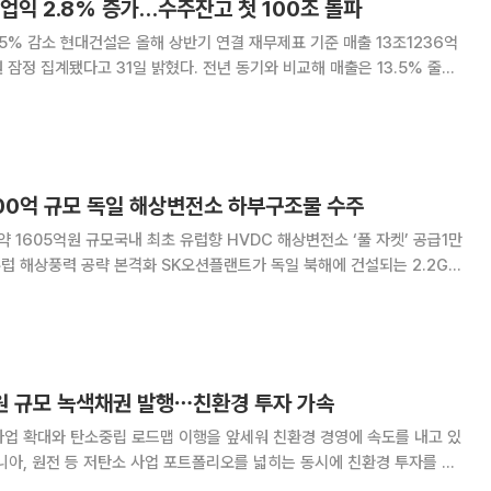
업익 2.8% 증가…수주잔고 첫 100조 돌파
표 기준 매출 13조1236억
 잠정 집계됐다고 31일 밝혔다. 전년 동기와 비교해 매출은 13.5% 줄었
 2618억원이
11.4% 감소했고 영업
600억 규모 독일 해상변전소 하부구조물 수주
약 1605억원 규모국내 최초 유럽향 HVDC 해상변전소 ‘풀 자켓’ 공급1만
화 SK오션플랜트가 독일 북해에 건설되는 2.2GW
C) 해상변전소의 하부구조물을 수주했다. 국내 기업이 유럽 시장에
부구조물 완성품을 공급하는 첫 사례다.
억원 규모 녹색채권 발행⋯친환경 투자 가속
사업 확대와 탄소중립 로드맵 이행을 앞세워 친환경 경영에 속도를 내고 있
니아, 원전 등 저탄소 사업 포트폴리오를 넓히는 동시에 친환경 투자를 위
간한 ‘2026 지속가능경영보고서’에