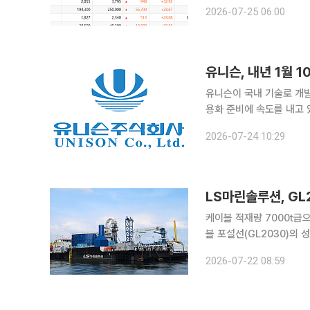
극명한 온도 차를 나타냈다. 25일 한국거래소에 따르면 이번 주(20~24일) 코스피 지수는 
2026-07-25 06:00
일) 대비 129.98포인트(1
유니슨, 내년 1월 
유니슨이 국내 기술로 개발
용화 준비에 속도를 내고 
업자들과 공급 협의를 시작하
2026-07-24 10:29
니슨 관계자는 “10MW급
LS마린솔루션, GL
케이블 적재량 7000t급으로 확대
블 포설선(GL2030)의
속도를 낸다. 케이블 적재
2026-07-22 08:59
력·통신 인프라 수요에 