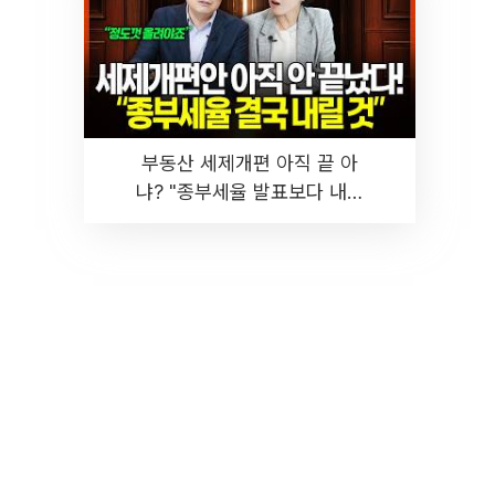
부동산 세제개편 아직 끝 아
냐? "종부세율 발표보다 내릴
것" 장기거주·양도세 전망 I 집
땅지성 I 김인만, 진미윤