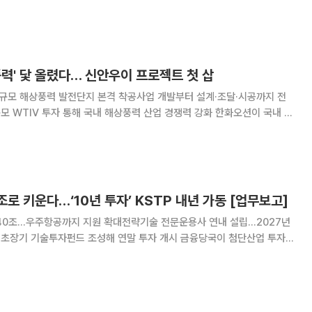
에서 기후에너지환경부
참석한 가운데 '신안우이 해상풍력' 착공식
풍력' 닻 올렸다… 신안우이 프로젝트 첫 삽
 규모 해상풍력 발전단지 본격 착공사업 개발부터 설계·조달·시공까지 전
TIV 투자 통해 국내 해상풍력 산업 경쟁력 강화 한화오션이 국내 대
신안우이 해상풍력 발전사업 착공과 함께 국내 해상풍력 산업 밸류체인 구
축에 본격적으로 나선다. 한화오션은 16일 전라남도 신안군에서 ‘
로 키운다…‘10년 투자’ KSTP 내년 가동 [업무보고]
40조…우주항공까지 지원 확대전략기술 전문운용사 연내 설립…2027년
기술투자펀드 조성해 연말 투자 개시 금융당국이 첨단산업 투자
드의 외형을 키우고 장기 기술금융 체계를 강화한다. 국가전략기술 전문
신설해 기술개발부터 사업화까지 이어지는 자금 공급 기반