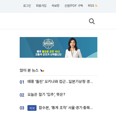
로그인
회원가입
속보창
신문/PDF 구독
RSS
많이 본 뉴스
태풍 '돌핀' 오키나와 접근…일본기상청 경로 업데이트
01
오늘은 절기 '입추', 뜻은?
02
합수본, '통계 조작' 서울·경기·충북 선관위 등 추가 압수수색
03
속보