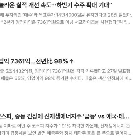
 놀라운 실적 개선 속도⋯하반기 수주 확대 기대”
 투자의견 ‘매수’와 목표주가 14만4000원을 유지한다고 28일 밝혔다.
“2분기 영업이익은 7361억원으로 어닝 서프라이즈를 시현했다”며 “상
출 비중이 확대되며 가파른 이익 개선이 나타났다”고 설명했다. 한화오
00원이다. 목표주가 기준 상승 여
영업익 7361억…전년比 98%↑
출 5조4432억원, 영업이익 7361억원을 각각 기록했다고 27일 발표했
65%, 영업이익 98% 증가한 수치다. 매출은 생산 안정화에 따
 물량 확대를 기반으로 매출 성장이 본격화한 가운데 인도 기준 해양 프로
젝트 매출 약 1조5000억원이 반영됐다. 영업이익은 선가
[베스트&워스트] 코스피, 중동 긴장에 신재생에너지주 '급등' vs 애국·테마주 '급락'
등 여파로 이번 주 코스피 지수가 1.91% 하락한 가운데, 신재생에너지 관
각되며 급등세를 보인 반면 애국주와 정치 테마주 등은 큰 폭으로 떨어지며