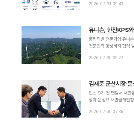
2026-07-31 09:43
따르면 회사는 재생에너지
풍력터빈 전문기업 유니슨이
전문인력 양성까지 협력 범위를
KPS와 신규 육상풍력 사
2026-07-30 09:24
걸쳐 협력하기 위한 업무협
민선 9기 첫 면담서 새만금사
장과 문성요 새만금개발청장
을 공유하고 현안 해결을 위해 협력하기로 했다. 김 
2026-07-30 07:36
면담했다. 양 기관 주요 