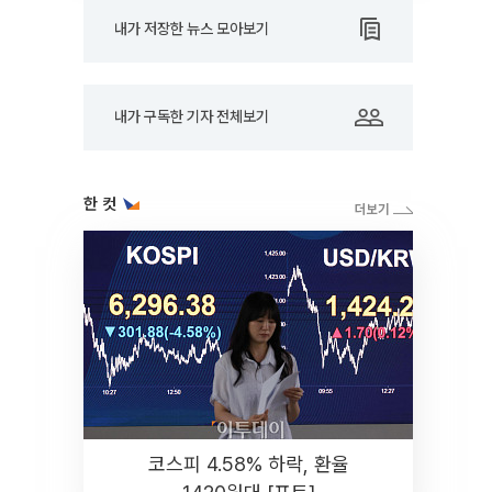
내가 저장한 뉴스 모아보기
내가 구독한 기자 전체보기
한 컷
코스피 4.58% 하락, 환율