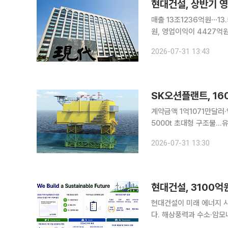
현대건설, 상반기 영
매출 13조1236억원⋯13.5% 감소 현대건설은 올해 상반기 연결 재무제
원, 영업이익이 4427억원
고 영업이익은 2.8% 늘었다. 2분기만 놓고 보면 매출은 6조8423억원, 영업이익은
2026-07-31 13:43
다. 전년 동기보다 매출은 
SK오션플랜트, 1
계약금액 1억1071만달러·
5000t 초대형 구조물…유럽 해상풍력 공략 본격
급 초고압직류송전(HVD
2026-07-31 13:30
HVDC 해상변전소용 하
현대건설, 3100
현대건설이 미래 에너지 
다. 해상풍력과 수소·암모
한 재원 확보에도 적극 나서는 모습이다. 31일 현대건설이 발