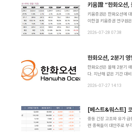
키움證 “한화오션,
키움증권은 한화오션에 대해
이한결 키움증권 연구원은 
선 부문에서 고가 선박의 매
2026-07-28 07:38
션의 27일 종가는 8만88
한화오션, 2분기 
한화오션은 올해 2분기 매
다. 지난해 같은 기간 대비 매출은 
른 조업 효율 개선과 건조
2026-07-27 14:13
중동 긴장 고조와 유가 급
련 종목들이 대안주로 부