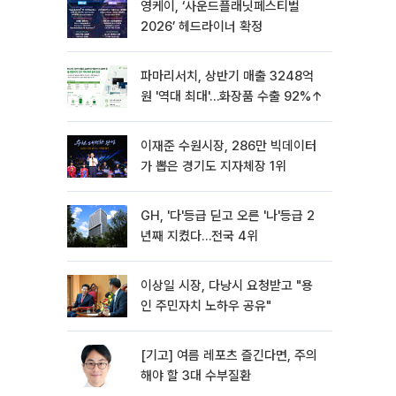
영케이, ‘사운드플래닛페스티벌
2026’ 헤드라이너 확정
파마리서치, 상반기 매출 3248억
원 '역대 최대'…화장품 수출 92%↑
이재준 수원시장, 286만 빅데이터
가 뽑은 경기도 지자체장 1위
GH, '다'등급 딛고 오른 '나'등급 2
년째 지켰다…전국 4위
이상일 시장, 다낭시 요청받고 "용
인 주민자치 노하우 공유"
[기고] 여름 레포츠 즐긴다면, 주의
해야 할 3대 수부질환