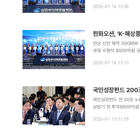
활용한 공급망 활성화를 꾀한다. 중부발전은 16일 전남 신안국민체육센터
2026-07-16 13:50
및 관련 기업 관계자들이 
한화오션, 'K-해상
전남 신안 해역 390MW
과정 수행약 8000억원 규모 W
표 해상풍력 프로젝트인 
2026-07-16 13:13
국민성장펀드 200조
국민성장펀드 연 30조→
상반기 첫 투자8800억원 초장기 
경쟁에 대응해 국민성장펀
2026-07-15 11:29
운용사와 초장기 펀드를 