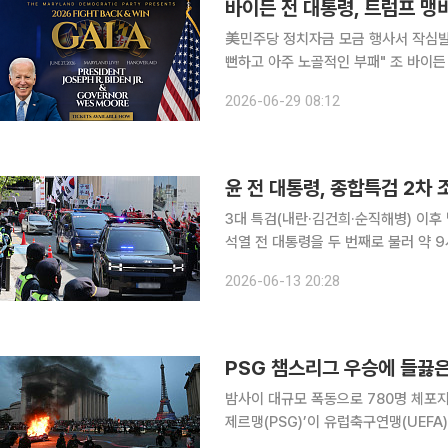
바이든 전 대통령, 트럼프 맹비
美민주당 정치자금 모금 행사서 작심발언
뻔하고 아주 노골적인 부패" 조 바이든 전 미국 대통령이 도널드 트럼프 현 대통령을 향해 “한심한
놈(What a loser)”이라며 맹비난했다. 28일(현지시간) 가디언 등 외신에 따르면 바이든 
2026-06-29 08:12
령은 전날 메릴랜드주의 한 카지노에서
윤 전 대통령, 종합특검 2차
3대 특검(내란·김건희·순직해병) 이후
석열 전 대통령을 두 번째로 불러 약 9시간 동안 조사했다. 윤 
경기 과천 특검 사무실에 도착했다. 
2026-06-13 20:28
출석 모습은 지난 6일 첫 조사 때와 
PSG 챔스리그 우승에 들끓
밤사이 대규모 폭동으로 780명 체포지난해 첫 우승
제르맹(PSG)’이 유럽축구연맹(UEFA
중이 몰리면서 대규모 폭력·방화·약탈 사태가 불거져 