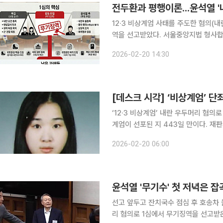
전두환과 평행이론...윤석열 
12·3 비상계엄 사태를 주도한 혐의(
역을 선고받았다. 서울중앙지법 형사합
선포 및 군 투입 행위를 국헌문란 목적
2026-02-20 14:30
대통령의 내란죄 판결 비교, 그리고 향
[데스크 시각] ‘비상계엄’ 단
‘12·3 비상계엄’ 내란 우두머리 혐의
계엄이 선포된 지 443일 만이다. 재
하게 계획을 세운 것으로 보이지는 않는
2026-02-20 06:00
고했다. 앞서 특검은 “내란은 헌법
윤석열 '무기수' 첫 저녁은 
선고 앞두고 잔치국수 점심 후 호송차 올라
리 혐의로 1심에서 무기징역을 선고받