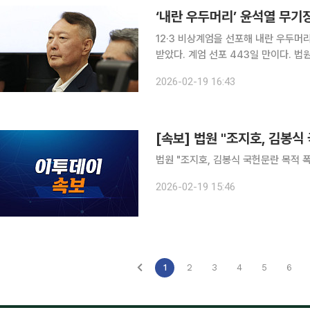
12·3 비상계엄을 선포해 내란 우두머
받았다. 계엄 선포 443일 만이다. 법
대통령의 형사 책임을 물었다. 서울중앙지법 형사합의25부(지귀연 부장판사)는 19일 내란 우두머
2026-02-19 16:43
리 등 혐의를 받는 윤 전 대통령에게 
[속보] 법원 "조지호, 김봉식
2026-02-19 15:46
1
2
3
4
5
6