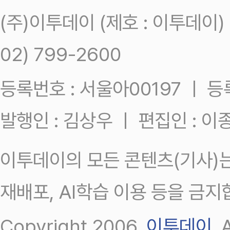
(주)이투데이 (제호 : 이투데이
02) 799-2600
등록번호 : 서울아00197 ㅣ 등록일
발행인 : 김상우 ㅣ 편집인 : 
이투데이의 모든 콘텐츠(기사)는
재배포, AI학습 이용 등을 금지
Copyright 2006.
이투데이
.