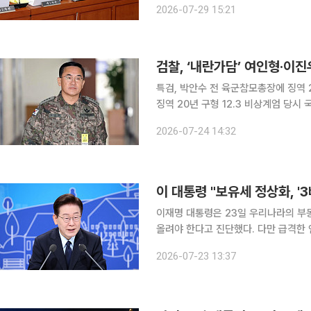
2026-07-29 15:21
대통령의 '보유세 3배' 발언을 거론하며
검찰, ‘내란가담’ 여인형·이
특검, 박안수 전 육군참모총장에 징역
징역 20년 구형 12.3 비상계엄 당시 국회와 중앙선거관리위원회 등에 병력을 투입하고 정치인 체포
조를 편성·운영한 혐의로 기소된 전직 
2026-07-24 14:32
다. 24일 조은석 내란특별검사팀은
이재명 대통령은 23일 우리나라의 부
올려야 한다고 진단했다. 다만 급격한 
유 목적 등에 따라 부담을 달리하는 차등 과세 방
2026-07-23 13:37
의도 KBS별관에서 열린 '부동산 정책 