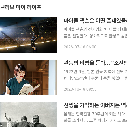
브라보 마이 라이프
마이클 잭슨은 어떤 존재였을
마이클 잭슨의 전기영화 ‘마이클’에 
들은 열광한다. 영화적으로 완성도 높
가 대중의 마음을 파고들기에 충분했다는 뜻이다. 누구나 마이클 잭슨과의 추억
2026-07-16 06:00
일 개봉한 영화 ‘마이클’은 개봉 전부
관동의 비명을 듣다… “조선인
1923년 9월, 일본 관동 지역에 진도
킨다’, ‘조선인이 우물에 독을 넣었다
관에 의해 조선인과 조선인으로 의심받던
2023-10-18 08:55
금, 여전히 학살 사건의 진상은 명확히
전쟁을 기억하는 아버지는 역
올해는 한국전쟁 70주년이 되는 해다.
화를 소개했다. 그중 하나가 거제도 