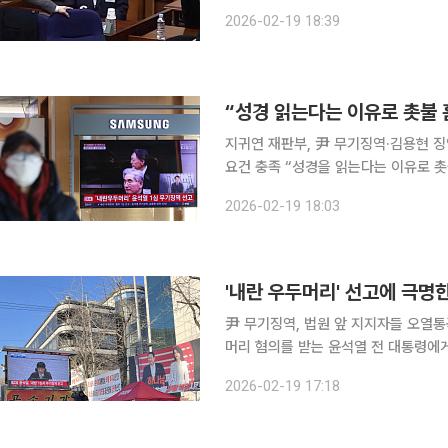
수' 첫 저녁을 맞았다. 19일 법조계에 따르면 서울중앙지법 형사합의25부(지귀연 부장판사)는 이날
2026-02-19 18:39
오후 3시 417호 대법정에서 윤 전 
지귀연 재판부, 尹 무기징역·김용현 징역
요건 충족 “성경을 읽는다는 이유로 촛불을 훔칠 수는 없습니다.” 서울중앙지법 형사합의25부 지귀
연 부장판사는 19일 내란 우두머리 
2026-02-19 18:03
지적했다. 윤 전 대통령 측이 내세운 ‘
尹 무기징역, 법원 앞 지지자들 오열통곡의 태
머리 혐의를 받는 윤석열 전 대통령에
갈렸다. 윤 전 대통령에 대한 재판부의 주문이 생중계를 통해 법원 밖으로 전해진 19일 오후 4시경
2026-02-19 17:18
차벽을 두고 갈라진 양 진영의 함성은 