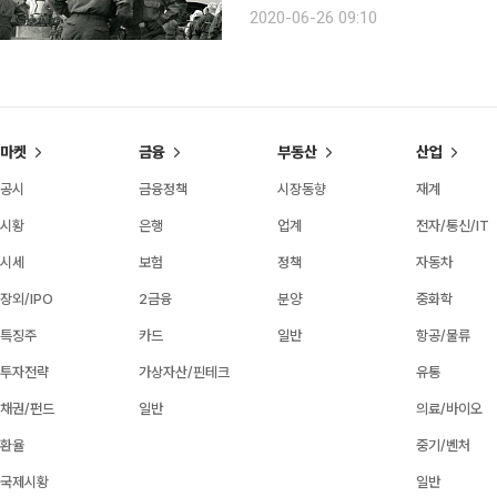
얘기라면 아버지에게 열 번도 더 들은 
2020-06-26 09:10
전쟁 당시 거제도에는 대규모 포로수용
마켓
금융
부동산
산업
공시
금융정책
시장동향
재계
시황
은행
업계
전자/통신/IT
시세
보험
정책
자동차
장외/IPO
2금융
분양
중화학
특징주
카드
일반
항공/물류
투자전략
가상자산/핀테크
유통
채권/펀드
일반
의료/바이오
환율
중기/벤처
국제시황
일반