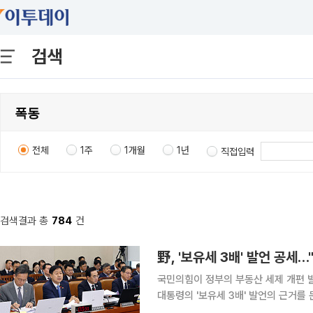
검색
전체
1주
1개월
1년
직접입력
검색결과 총
784
건
野, '보유세 3배' 발언 공세
국민의힘이 정부의 부동산 세제 개편 
대통령의 '보유세 3배' 발언의 근거를 
이 우선이라고 주장했다. 29일 국회 재정경제기획위원회 전체회의에서 이종욱 국민의힘 의원은 이