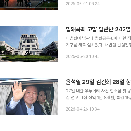
2026-06-01 08:24
등 현지 언론에 따르면 프랑스 내무부
법왜곡죄 고발 법관만 242명
대법원이 법관과 법원공무원에 대한 직
기구를 새로 설치했다. 대법원 법원행정처는 20일 재판 독립을 위한 종합 지원기구인 ‘직무소송 지
원센터’를 행정처 내에 설치하고, 관
2026-05-20 10:45
성원에게 발생한 위험의 신속한 파악과
윤석열 29일·김건희 28일 
27일 내란 우두머리 사건 항소심 첫 
심 선고…1심 징역 1년 8개월, 특검 
년, 특검 10년 구형 고위공직자범죄수사처(공수처) 체포영장 집행 방해 혐의를 받는 윤석열 전 대통
2026-04-26 10:34
령의 항소심 선고가 이번 주 이뤄진다