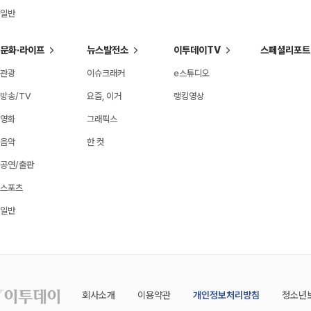
일반
문화·라이프
뉴스발전소
이투데이TV
스페셜리포트
관광
이슈크래커
e스튜디오
방송/TV
요즘, 이거
랭킹영상
영화
그래픽스
음악
한 컷
공연/출판
스포츠
일반
회사소개
이용약관
개인정보처리방침
청소년