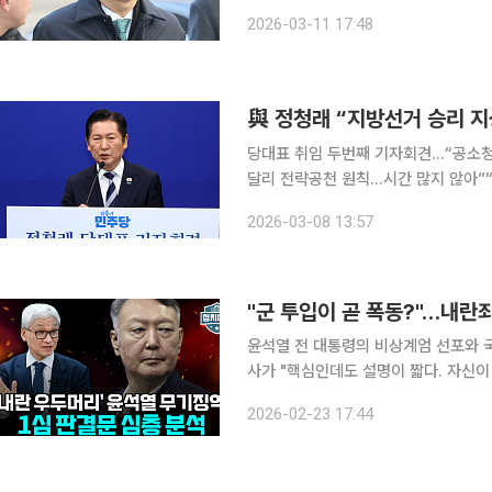
등 혐의로 기소된 한 전 총리의 항소심 
2026-03-11 17:48
으로 법정에 출석했다. 이날
與 정청래 “지방선거 승리 지
당대표 취임 두번째 기자회견…“공소청
달리 전략공천 원칙…시간 많지 않아”
그다음”“‘뉴이재명’ 현상, 자연스러운 흐름…시
2026-03-08 13:57
대표는 8일 “6·3 지방선거 승리는 
"군 투입이 곧 폭동?"…내란
윤석열 전 대통령의 비상계엄 선포와 국
사가 "핵심인데도 설명이 짧다. 자신이 없으니
일 공개된 유튜브 채널 이투데이TV 정
2026-02-23 17:44
이를 해석할 대법원 판례가 사실상 19