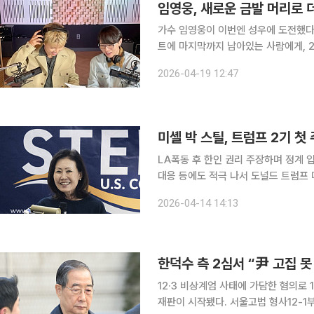
임영웅, 새로운 금발 머리로 
가수 임영웅이 이번엔 성우에 도전했다. 19일 미스터 비스트(MrBeast) 공식 유튜브 채널에는
트에 마지막까지 남아있는 사람에게, 25만 달러
천명의 구독자를 보유한 전 세계 1위 
2026-04-19 12:47
물을 살리고 열악한 나라에 우물을 세
미셸 박 스틸, 트럼프 2기 
LA폭동 후 한인 권리 주장하며 정계
대응 등에도 적극 나서 도널드 트럼프 미국 대통령이 자신의 2기 첫 주한 미국 대사로 미셸 박 스틸
(한국명 박은주) 전 연방 하원의원을 
2026-04-14 14:13
대통령이 한국계 여성 정치인 스틸 전
한덕수 측 2심서 “尹 고집 
12·3 비상계엄 사태에 가담한 혐의로
재판이 시작됐다. 서울고법 형사12-1부(이승철 조진구 김민아 고법판사)는 11일 내란 중요임무 종사