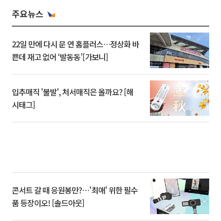
주요뉴스
22일 만에 다시 문 연 홈플러스…정상화 바
쁜데 재고 없어 ‘발동동’[가보니]
입추매직 '불발', 처서매직은 올까요? [해
시태그]
콘서트 갈 때 응원봉만?⋯'최애' 위한 필수
품 등장이오! [솔드아웃]