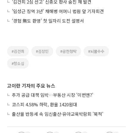
'김건희 2심 선고' 신종오 판사 숨진 채 발견
'임성근 징역 3년' 채해병 어머니 법원 앞 기자회견
‘경험 無도 환영’ 첫 일자리 도전 설명서
#김건희
#김상민
#공천청탁
#뇌물수수
#항소심
고이란 기자의 주요 뉴스
추가 공급 대책 임박…부동산 시장 '이번엔?'
코스피 4.58% 하락, 환율 1420원대
출산율 반등세 속 임신출산·유아교육박람회 '북적'