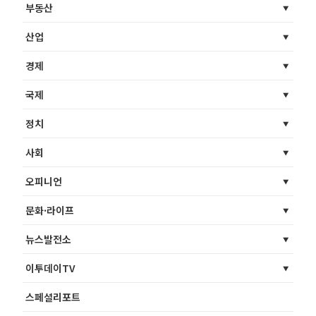
부동산
산업
경제
국제
정치
사회
오피니언
문화·라이프
뉴스발전소
이투데이TV
스페셜리포트