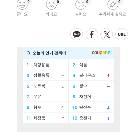
0
0
0
0
좋아요
화나요
슬퍼요
추가취재 원해요