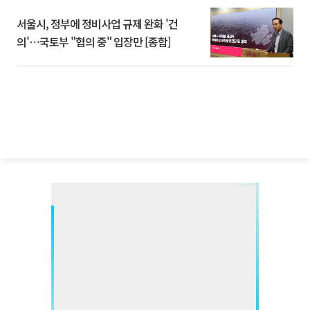
서울시, 정부에 정비사업 규제 완화 '건
의'⋯국토부 "협의 중" 입장만 [종합]