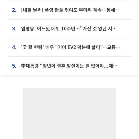
[내일 날씨] 폭염 한풀 꺾여도 무더위 계속⋯동해안 이틀 연속 비
2.
임영웅, 어느덧 데뷔 10주년⋯"가진 것 없던 시절, 내 앞엔 20명의 팬뿐"
3.
'굿 윌 헌팅' 배우 "기아 EV2 덕분에 살아"…교통사고 후 안전성 극찬
4.
李대통령 “청년이 결혼 망설이는 일 없어야...제도상 불이익 조사”
5.