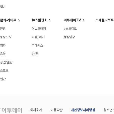
일반
문화·라이프
뉴스발전소
이투데이TV
스페셜리포트
관광
이슈크래커
e스튜디오
방송/TV
요즘, 이거
랭킹영상
영화
그래픽스
음악
한 컷
공연/출판
스포츠
일반
회사소개
이용약관
개인정보처리방침
청소년