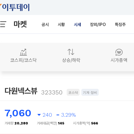
마켓
공시
시황
시세
장외/IPO
특징주
코스피/코스닥
상승/하락
시가총액
다원넥스뷰
323350
코스닥
기계·장비
7,060
240
3.29%
거래량
20,280
거래대금(백만)
145
시가총액(억)
566