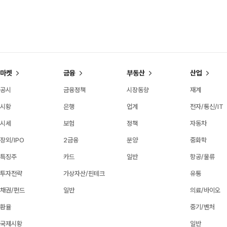
마켓
금융
부동산
산업
공시
금융정책
시장동향
재계
시황
은행
업계
전자/통신/IT
시세
보험
정책
자동차
장외/IPO
2금융
분양
중화학
특징주
카드
일반
항공/물류
투자전략
가상자산/핀테크
유통
채권/펀드
일반
의료/바이오
환율
중기/벤처
국제시황
일반