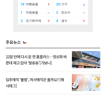
주요뉴스
22일 만에 다시 문 연 홈플러스…정상화 바
쁜데 재고 없어 ‘발동동’[가보니]
입추매직 '불발', 처서매직은 올까요? [해
시태그]