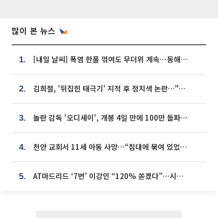
많이 본 뉴스
[내일 날씨] 폭염 한풀 꺾여도 무더위 계속⋯동해안 이틀 연속 비
1.
김희철, '뒤집힌 태극기' 지적 후 정치색 논란…"좌우 떠나 우리나라 국기"
2.
놀란 감독 '오디세이', 개봉 4일 만에 100만 돌파⋯'왕사남' 보다 빠르다
3.
천안 교회서 11세 아동 사망…“침대에 묶여 있었다” 진술 확보
4.
AT마드리드 ‘7번’ 이강인 “120% 쏟겠다”⋯시메오네 감독 “필요한 선수”
5.