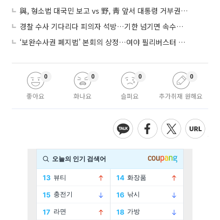
與, 형소법 대국민 보고 vs 野, 靑 앞서 대통령 거부권 촉구
경찰 수사 기다리다 피의자 석방…기한 넘기면 속수무책
‘보완수사권 폐지법’ 본회의 상정…여야 필리버스터 대치
0
0
0
0
좋아요
화나요
슬퍼요
추가취재 원해요