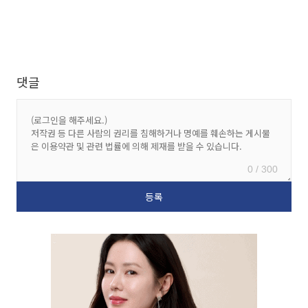
댓글
0 / 300