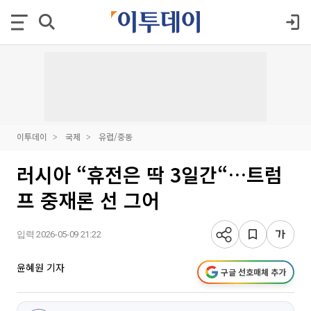
이투데이
국제
유럽/중동
러시아 “휴전은 딱 3일간“…트럼
프 중재론 선 그어
입력 2026-05-09 21:22
윤혜원 기자
구글 선호매체 추가