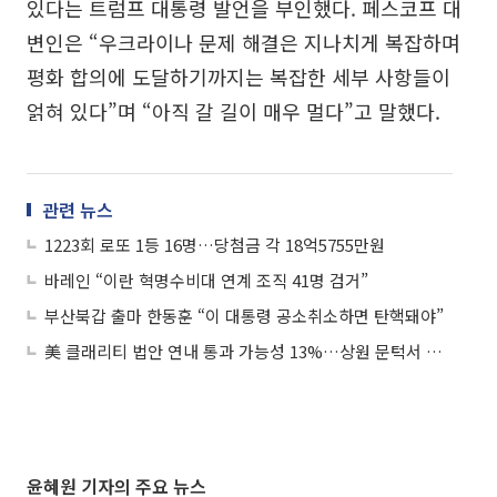
있다는 트럼프 대통령 발언을 부인했다. 페스코프 대
변인은 “우크라이나 문제 해결은 지나치게 복잡하며
평화 합의에 도달하기까지는 복잡한 세부 사항들이
얽혀 있다”며 “아직 갈 길이 매우 멀다”고 말했다.
관련 뉴스
1223회 로또 1등 16명…당첨금 각 18억5755만원
바레인 “이란 혁명수비대 연계 조직 41명 검거”
부산북갑 출마 한동훈 “이 대통령 공소취소하면 탄핵돼야”
美 클래리티 법안 연내 통과 가능성 13%…상원 문턱서 제동
윤혜원 기자의 주요 뉴스