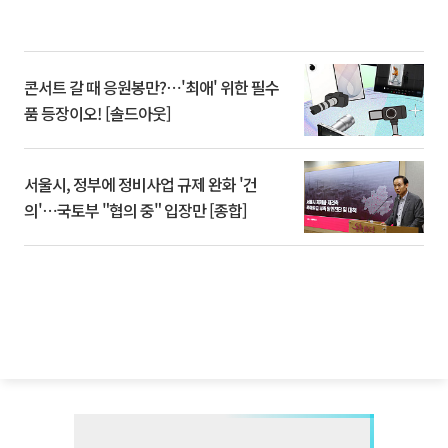
콘서트 갈 때 응원봉만?⋯'최애' 위한 필수
품 등장이오! [솔드아웃]
서울시, 정부에 정비사업 규제 완화 '건
의'⋯국토부 "협의 중" 입장만 [종합]