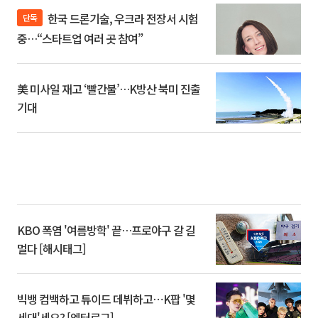
한국 드론기술, 우크라 전장서 시험
단독
중…“스타트업 여러 곳 참여”
美 미사일 재고 ‘빨간불’…K방산 북미 진출
기대
KBO 폭염 '여름방학' 끝…프로야구 갈 길
멀다 [해시태그]
빅뱅 컴백하고 튜이드 데뷔하고⋯K팝 '몇
세대'세요? [엔터로그]