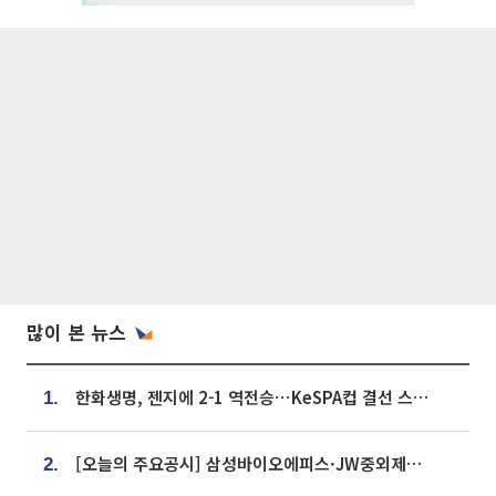
많이 본 뉴스
한화생명, 젠지에 2-1 역전승⋯KeSPA컵 결선 스테이지 2 직행
1.
[오늘의 주요공시] 삼성바이오에피스·JW중외제약·한미반도체·SK바이오사이언스 등
2.