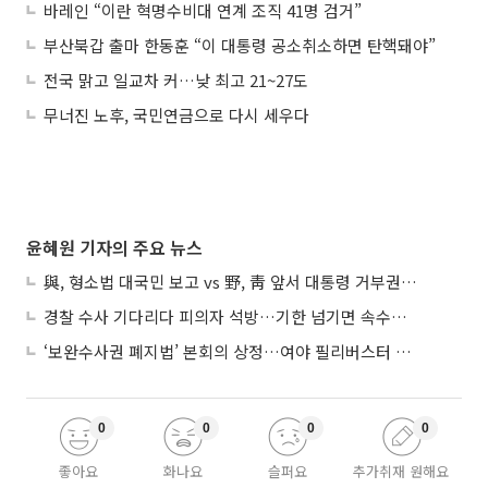
바레인 “이란 혁명수비대 연계 조직 41명 검거”
부산북갑 출마 한동훈 “이 대통령 공소취소하면 탄핵돼야”
전국 맑고 일교차 커…낮 최고 21~27도
무너진 노후, 국민연금으로 다시 세우다
윤혜원 기자의 주요 뉴스
與, 형소법 대국민 보고 vs 野, 靑 앞서 대통령 거부권 촉구
경찰 수사 기다리다 피의자 석방…기한 넘기면 속수무책
‘보완수사권 폐지법’ 본회의 상정…여야 필리버스터 대치
0
0
0
0
좋아요
화나요
슬퍼요
추가취재 원해요