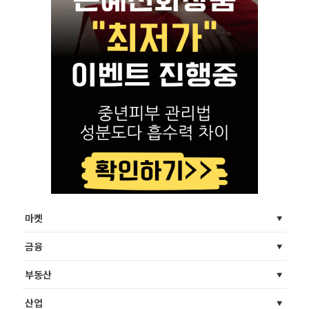
마켓
금융
부동산
산업