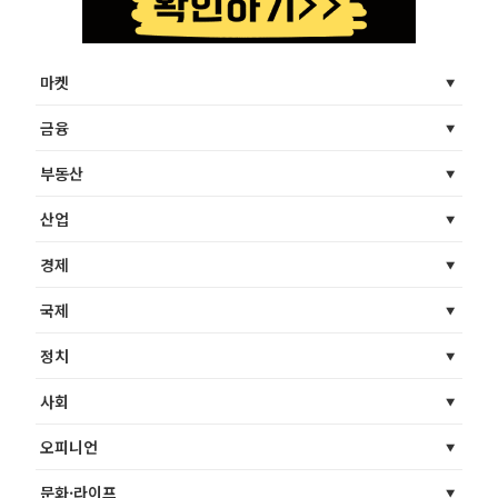
마켓
금융
부동산
산업
경제
국제
정치
사회
오피니언
문화·라이프