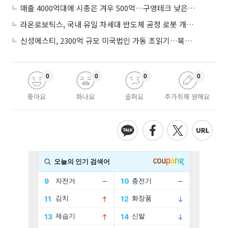
매출 4000억대에 시총은 겨우 500억…구영테크 낮은 몸값에 저가 승계 마무리
라온로보틱스, 국내 유일 차세대 반도체 공정 로봇 개발 ‘고객사 테스트 진행’
신성에스티, 2300억 규모 미국법인 가동 초읽기…북미 ESS 공략 본격화
0
0
0
0
좋아요
화나요
슬퍼요
추가취재 원해요