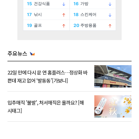
주요뉴스
22일 만에 다시 문 연 홈플러스…정상화 바
쁜데 재고 없어 ‘발동동’[가보니]
입추매직 '불발', 처서매직은 올까요? [해
시태그]