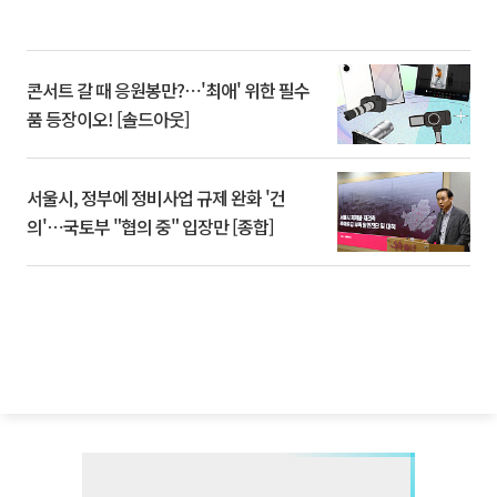
콘서트 갈 때 응원봉만?⋯'최애' 위한 필수
품 등장이오! [솔드아웃]
서울시, 정부에 정비사업 규제 완화 '건
의'⋯국토부 "협의 중" 입장만 [종합]