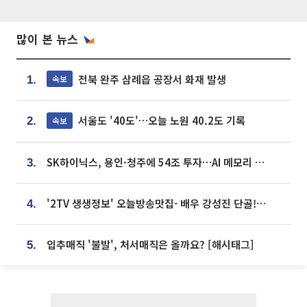
많이 본 뉴스
전북 완주 삼례읍 공장서 화재 발생
속보
1.
서울도 '40도'…오늘 노원 40.2도 기록
속보
2.
SK하이닉스, 용인·청주에 54조 투자…AI 메모리 생산기지 키운다
3.
'2TV 생생정보' 오늘방송맛집- 배우 강성진 단골! 쌀국수ㆍ푸팟퐁 커리 맛집 '블○○○'
4.
입추매직 '불발', 처서매직은 올까요? [해시태그]
5.