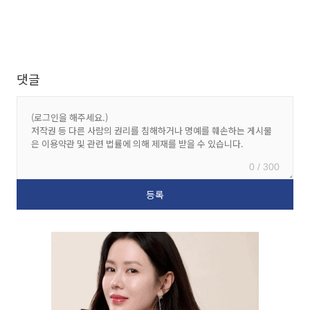
댓글
0 / 300