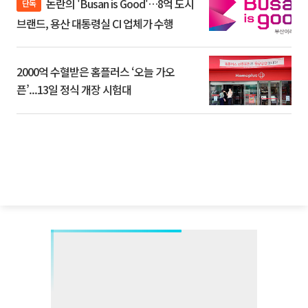
논란의 'Busan is Good'…8억 도시
단독
브랜드, 용산 대통령실 CI 업체가 수행
2000억 수혈받은 홈플러스 ‘오늘 가오
픈’...13일 정식 개장 시험대