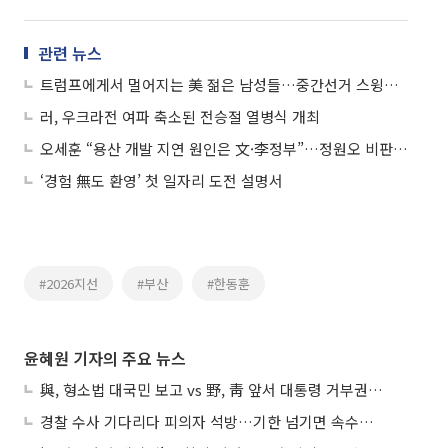
관련 뉴스
트럼프에게서 멀어지는 美 젊은 남성들…중간선거 스윙보터로 부상
러, 우크라전 여파 축소된 전승절 열병식 개최
오세훈 “용산 개발 지연 원인은 文·李정부”…정원오 비판 반박
‘경험 無도 환영’ 첫 일자리 도전 설명서
#2026지선
#부산
#한동훈
윤혜원 기자의 주요 뉴스
與, 형소법 대국민 보고 vs 野, 靑 앞서 대통령 거부권 촉구
경찰 수사 기다리다 피의자 석방…기한 넘기면 속수무책