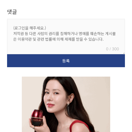
댓글
0 / 300