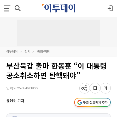
이투데이
정치
국회/정당
부산북갑 출마 한동훈 “이 대통령
공소취소하면 탄핵돼야”
입력 2026-05-09 19:29
윤혜원 기자
구글 선호매체 추가