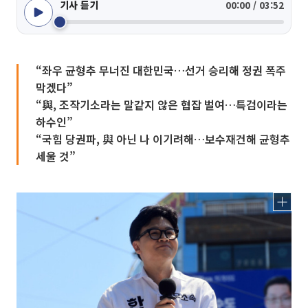
기사 듣기
00:00 / 03:52
“좌우 균형추 무너진 대한민국…선거 승리해 정권 폭주
막겠다”
“與, 조작기소라는 말같지 않은 협잡 벌여…특검이라는
하수인”
“국힘 당권파, 與 아닌 나 이기려해…보수재건해 균형추
세울 것”