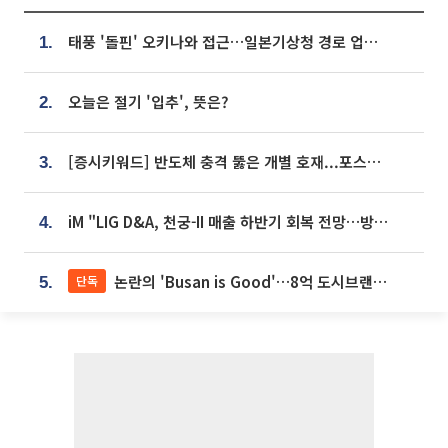
태풍 '돌핀' 오키나와 접근…일본기상청 경로 업데이트
1.
오늘은 절기 '입추', 뜻은?
2.
[증시키워드] 반도체 충격 뚫은 개별 호재...포스코퓨처엠·에코프로·한화솔루션 '눈길'
3.
iM "LIG D&A, 천궁-II 매출 하반기 회복 전망…방산 톱픽 유지"
4.
논란의 'Busan is Good'…8억 도시브랜드, 용산 대통령실 CI 업체가 수행
단독
5.