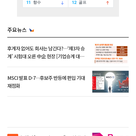
주요뉴스
후계자 없어도 회사는 남긴다?…‘제3자 승
계’ 시험대 오른 中企 현장 [기업승계 대전
환]
MSCI 발표 D-7…후보주 반등에 편입 기대
재점화