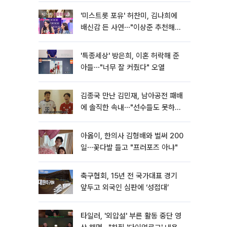
'미스트롯 포유' 허찬미, 김나희에
배신감 든 사연⋯"이상준 추천해주
더라"
'특종세상' 방은희, 이혼 허락해 준
아들⋯"너무 잘 커줬다" 오열
김종국 만난 김민재, 남아공전 패배
에 솔직한 속내⋯"선수들도 못하긴
했다"
아옳이, 한의사 김형배와 벌써 200
일⋯꽃다발 들고 "프러포즈 아냐"
축구협회, 15년 전 국가대표 경기
앞두고 외국인 심판에 ‘성접대’
타일러, '외압설' 부른 활동 중단 영