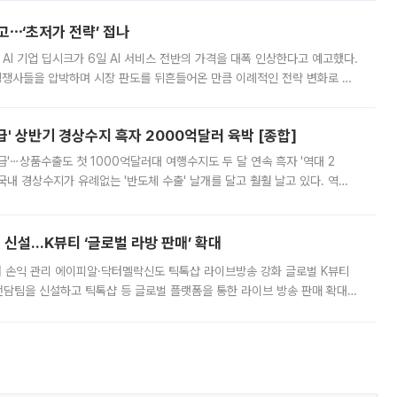
예고⋯‘초저가 전략’ 접나
 AI 기업 딥시크가 6일 AI 서비스 전반의 가격을 대폭 인상한다고 예고했다.
 경쟁사들을 압박하며 시장 판도를 뒤흔들어온 만큼 이례적인 전략 변화로 평
 이날 공지를 통해 구체적인 인상 폭은 공개하지 않았지만 상당한 수
' 상반기 경상수지 흑자 2000억달러 육박 [종합]
급'⋯상품수출도 첫 1000억달러대 여행수지도 두 달 연속 흑자 '역대 2
국내 경상수지가 유례없는 '반도체 수출' 날개를 달고 훨훨 날고 있다. 역대
경상수지 뿐 아니라 상반기 경상수지 흑자도 2000억달러에 근접하며 사상 최
신설…K뷰티 ‘글로벌 라방 판매’ 확대
터 손익 관리 에이피알·닥터멜락신도 틱톡샵 라이브방송 강화 글로벌 K뷰티
담팀을 신설하고 틱톡샵 등 글로벌 플랫폼을 통한 라이브 방송 판매 확대에
급하는 데서 한발 더 나아가 방송 기획과 상품 구성, 출연자 섭외, 손익