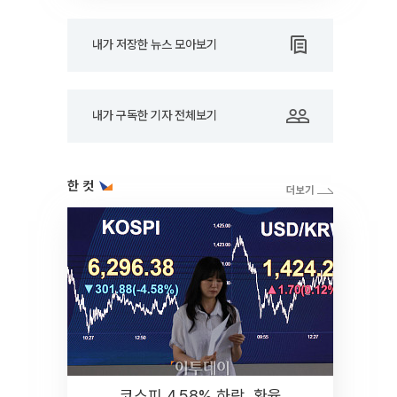
내가 저장한 뉴스 모아보기
내가 구독한 기자 전체보기
한 컷
코스피 4.58% 하락, 환율