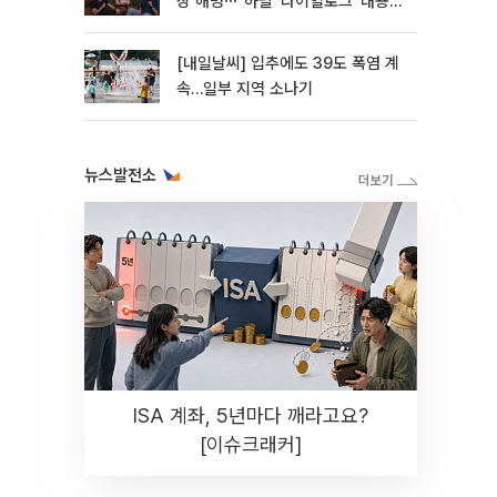
상 해명⋯"하필 '다이얼로그' 내용이
라"
[내일날씨] 입추에도 39도 폭염 계
속…일부 지역 소나기
뉴스발전소
ISA 계좌, 5년마다 깨라고요?
[이슈크래커]