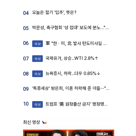
오늘은 절기 '입추', 뜻은?
04
박문성, 축구협회 '성 접대' 보도에 분노…"다 말아먹으려고 작정했나"
05
06
軍 "한ㆍ미, 北 발사 탄도미사일 제원 정밀분석 중"
속보
국제유가, 상승...WTI 2.8%↑
07
속보
뉴욕증시, 하락...다우 0.85%↓
08
속보
'특종세상' 방은희, 이혼 허락해 준 아들⋯"너무 잘 커줬다" 오열
09
10
트럼프 ‘美 원정출산 금지’ 행정명령 서명
속보
최신 영상