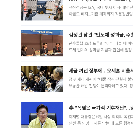
생산적금융 ISA, 국내 투자 이자·배당
이월도 폐지…기존 계좌까지 적용청년형 
는 5년마다 계좌를 해지하라는 건가요?”
편을
김정관 장관 “반도체 성과급, 
관훈클럽 초청 토론회 “이익 나눌 때 아
도체 업계의 성과급 지급과 관련해 일정
최근 상법·자본시장법 개정으로 기업 지
세금 꺼낸 정부에…오세훈 서울시장
정부 세제 개편에 “매물 잠김·전월세 불
부동산 해법 전쟁이 본격화하고 있다. 
드를 꺼내자 서울시는 전·월세 부담만 
李 "폭염은 국가적 기후재난"…냉
이재명 대통령은 6일 사상 최악의 폭염
안전 등 인명 피해를 막는 데 모든 행
인프라 확충 계획을 내년도 예산안에 반