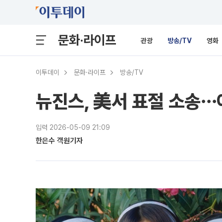
문화·라이프
관광
방송/TV
영화
이투데이
문화·라이프
방송/TV
뉴진스, 美서 표절 소송⋯어
입력 2026-05-09 21:09
한은수 객원기자