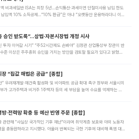
 전액 비과세일반 ISA는 최장 5년…손익통산·과세이연 단절미사용 납입 한도
납입액 10% 소득공제…“10% 환급”은 아냐 “오랫동안 운용하라더니 이제
 ‘만능 절세 통장’으로 불리는 개인종합자산관리계좌(ISA)가 두 갈래로 개
주총 승인 받도록”…상법·자본시장법 개정 시사
닌 투자 이어갈 시기” “주52시간제도 손봐야” 김정관 산업통상부 장관이 반
 수준 이상은 주주총회 승인을 거치는 방안을 검토할 필요가 있다고 밝혔다.
배구조와 주주권 강화 논의가 이어지는 가운데, 핵심 연구인력에 대한
 “집값 해법은 공급” [종합]
안” 우려재개발·재건축 활성화 및 비아파트 공급 확대 촉구 정부와 서울시의
정부가 고가주택과 비거주 1주택자 등의 세 부담을 높여 수요를 억제하는 카
키울 것이라며 세금이 아닌 공급이 근본적인 처방이라고 전면 반박했다.
방·전력망 확충 등 예산 반영 주문 [종합]
과 관련해 "사실상 국가적인 기후 재난"이라며 취약계층 보호와 야외 노동자
정력을 총동원하라고 지시했다. 아울러 반복되는 극한 기후에 대비해 폭염 대응
영하는 방안도 검토하라고 주문했다. 이 대통령은 이날 폭염·가뭄 대