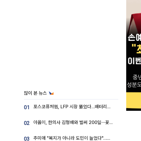
많이 본 뉴스
포스코퓨처엠, LFP 시장 뚫었다…배터리사와 대규모 장기 공급 합의
01
아옳이, 한의사 김형배와 벌써 200일⋯꽃다발 들고 "프러포즈 아냐"
02
추미애 "복지가 아니라 도민이 늘었다"…재정난 책임론 정면돌파
03