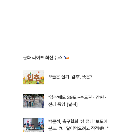
문화·라이프 최신 뉴스
오늘은 절기 '입추', 뜻은?
'입추'에도 39도⋯수도권ㆍ강원ㆍ
전라 폭염 [날씨]
박문성, 축구협회 '성 접대' 보도에
분노…"다 말아먹으려고 작정했나"