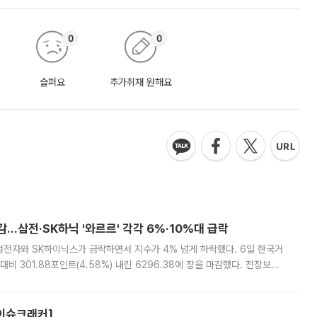
0
0
슬퍼요
추가취재 원해요
감…삼전·SK하닉 '와르르' 각각 6%·10%대 급락
삼성전자와 SK하이닉스가 급락하면서 지수가 4% 넘게 하락했다. 6일 한국거
비 301.88포인트(4.58%) 내린 6296.38에 장을 마감했다. 전장보다
스피는 장중 한때 6550.94까지 오르기도 했으나 6238.32까지 밀리기도 했
[이슈크래커]