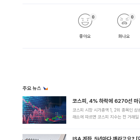
0
0
좋아요
화나요
주요 뉴스
코스피, 4% 하락에 6270선 마
코스피 시장 시가총액 1, 2위 종목인 
래소에 따르면 코스피 지수는 전 거래일 대
1.81% 내린 6478.75에 출발한 코
다. 이날 오전
ISA 계좌, 5년마다 깨라고요? 