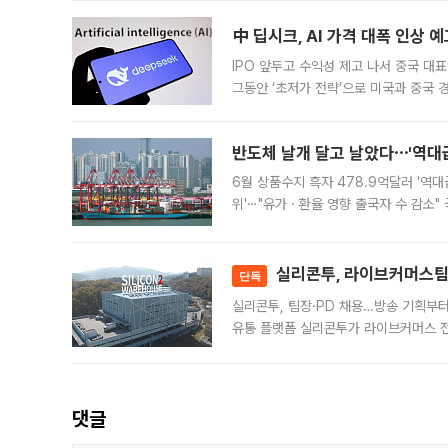
中 딥시크, AI 가격 대폭 인상 
IPO 앞두고 수익성 제고 나서 중국 대표
그동안 ‘초저가 전략’으로 미국과 중국
가된다. 블룸버그통신에 따르면 딥시크는
반도체 날개 달고 날았다⋯'역대급
6월 상품수지 흑자 478.9억달러 '역대
위'⋯"유가ㆍ환율 영향 출국자 수 감소" 
급 수출 호조가 매달 이어지면서 6월 
대 기
실리콘투, 라이브커머스팀 
단독
실리콘투, 팀장·PD 채용…방송 기획부
유통 플랫폼 실리콘투가 라이브커머스 전
나섰다. 국내 화장품을 해외 유통망에 공
댓글