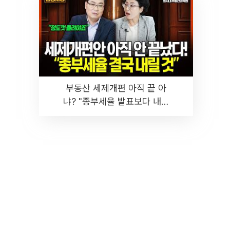
부동산 세제개편 아직 끝 아
냐? "종부세율 발표보다 내릴
것" 장기거주·양도세 전망 I 집
땅지성 I 김인만, 진미윤