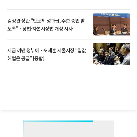
김정관 장관 “반도체 성과급, 주총 승인 받
도록”…상법·자본시장법 개정 시사
세금 꺼낸 정부에…오세훈 서울시장 “집값
해법은 공급” [종합]