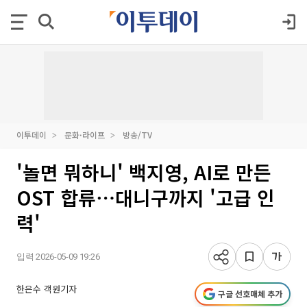
이투데이
문화·라이프
방송/TV
'놀면 뭐하니' 백지영, AI로 만든
OST 합류⋯대니구까지 '고급 인
력'
입력 2026-05-09 19:26
한은수 객원기자
구글 선호매체 추가