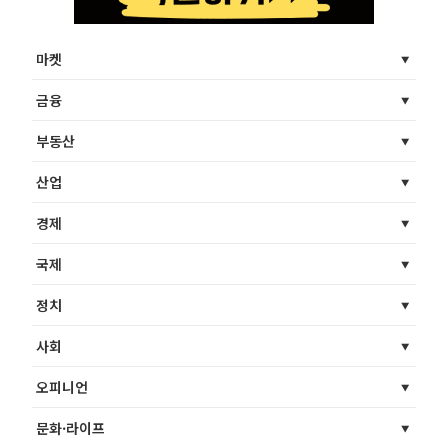
마켓
금융
부동산
산업
경제
국제
정치
사회
오피니언
문화·라이프