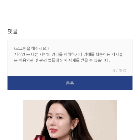
댓글
0 / 300