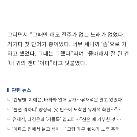
그러면서 “그때만 해도 전주가 없는 노래가 없었다.
거기다 첫 단어가 총이었다. 너무 세니까 ‘좀’으로 가
자고 했었다. 그때는 그랬다”라며 “좋아해서 잘 된 건
‘내 귀의 캔디’이다”라고 덧붙였다.
관련 뉴스
'런닝맨' 지예은, 바타와 열애 공개⋯유재석은 알고 있었다
'놀면 뭐하니' 양상국, 父 빈소에 도착한 유재석 화환⋯"다 치워라"
유재석, 나경은과 '커플룩' 입고파⋯"신혼 때 거부한 것 후회"
‘아파도 집에서 늙고 싶어…’ 고령 가구 40%가 노후 주택