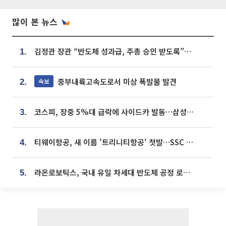
많이 본 뉴스
김정관 장관 “반도체 성과급, 주총 승인 받도록”…상법·자본시장법 개정 시사
1.
중부내륙고속도로서 미상 폭발물 발견
속보
2.
코스피, 장중 5%대 급락에 사이드카 발동…삼성·SK 동반 폭락
3.
티웨이항공, 새 이름 '트리니티항공' 첫발…SSC 전략 본격화
4.
라온로보틱스, 국내 유일 차세대 반도체 공정 로봇 개발 ‘고객사 테스트 진행’
5.