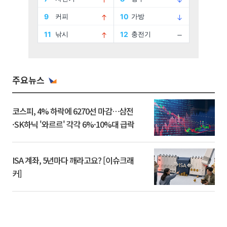
주요뉴스
코스피, 4% 하락에 6270선 마감…삼전
·SK하닉 '와르르' 각각 6%·10%대 급락
ISA 계좌, 5년마다 깨라고요? [이슈크래
커]