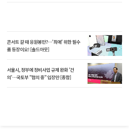
콘서트 갈 때 응원봉만?⋯'최애' 위한 필수
품 등장이오! [솔드아웃]
서울시, 정부에 정비사업 규제 완화 '건
의'⋯국토부 "협의 중" 입장만 [종합]