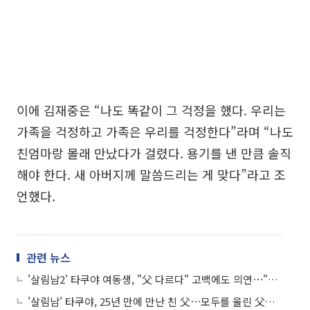
이에 김재중은 “나도 똑같이 그 걱정을 했다. 우리는
가족을 걱정하고 가족은 우리를 걱정한다”라며 “나도
친엄마랑 몰래 만났다가 걸렸다. 용기를 낸 만큼 솔직
해야 한다. 새 아버지께 말씀드리는 게 맞다”라고 조
언했다.
관련 뉴스
'살림남2' 타쿠야 여동생, "父 다르다" 고백에도 의연⋯"그래도 우린 남매"
'살림남' 타쿠야, 25년 만에 만난 친 父⋯모두를 울린 父의 한마디