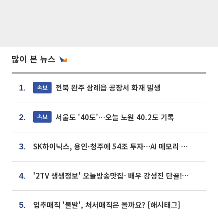
많이 본 뉴스
전북 완주 삼례읍 공장서 화재 발생
속보
1.
서울도 '40도'…오늘 노원 40.2도 기록
속보
2.
SK하이닉스, 용인·청주에 54조 투자…AI 메모리 생산기지 키운다
3.
'2TV 생생정보' 오늘방송맛집- 배우 강성진 단골! 쌀국수ㆍ푸팟퐁 커리 맛집 '블○○○'
4.
입추매직 '불발', 처서매직은 올까요? [해시태그]
5.