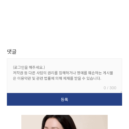
댓글
0 / 300