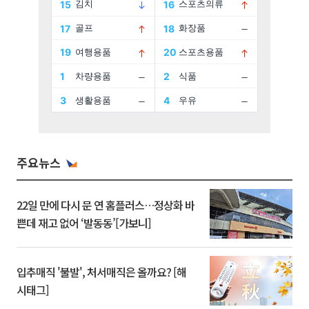
주요뉴스
22일 만에 다시 문 연 홈플러스…정상화 바
쁜데 재고 없어 ‘발동동’[가보니]
입추매직 '불발', 처서매직은 올까요? [해
시태그]