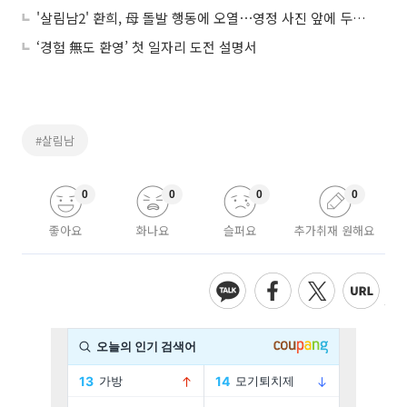
'살림남2' 환희, 母 돌발 행동에 오열⋯영정 사진 앞에 두고 눈물
‘경험 無도 환영’ 첫 일자리 도전 설명서
#살림남
0
0
0
0
좋아요
화나요
슬퍼요
추가취재 원해요