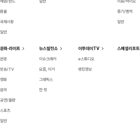
채권/펀드
일반
의료/바이오
환율
중기/벤처
국제시황
일반
일반
문화·라이프
뉴스발전소
이투데이TV
스페셜리포트
관광
이슈크래커
e스튜디오
방송/TV
요즘, 이거
랭킹영상
영화
그래픽스
음악
한 컷
공연/출판
스포츠
일반