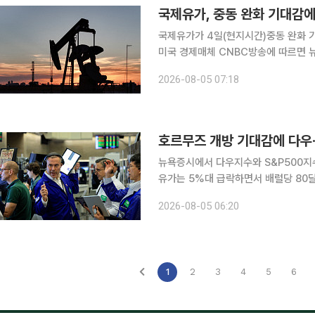
국제유가가 4일(현지시간)중동 완화 기
미국 경제매체 CNBC방송에 따르면
(WTI) 선물 가격은 전장보다 5.7%
2026-08-05 07:18
소의 10월 인도분 브렌트유 선물 가격은
뉴욕증시에서 다우지수와 S&P500지
유가는 5%대 급락하면서 배럴당 80달러를 밑돌았다. 4일(현지시간)
따르면 다우지수는 전장보다 907.47포인
2026-08-05 06:20
지수는 전장보다 136.02포인트(1.79
1
2
3
4
5
6