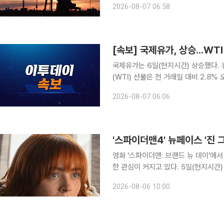
2026-08-07 06:58
ICE선물거래소에서 브렌트유 선물은 3.
[속보] 국제유가, 상승...WTI
국제유가는 6일(현지시간) 상승했다. 뉴욕상업거래소(NYMEX)에서 미국 서부 텍사스산 원유
(WTI) 선물은 전 거래일 대비 2.8
브렌트유 선물은 3.8% 뛴 배럴당 82
2026-08-07 06:06
'스파이더맨4' 뉴페이스 '진 
영화 '스파이더맨: 브랜드 뉴 데이'에서
한 관심이 커지고 있다. 5일(현지시간) 미국 연예매체 더랩(TheWrap)과 데드라인(Deadline) 등
에 따르면 새디 싱크가 연기한 진 그
2026-08-06 10:00
완성하기 위해 제작진이 직접 제안한 