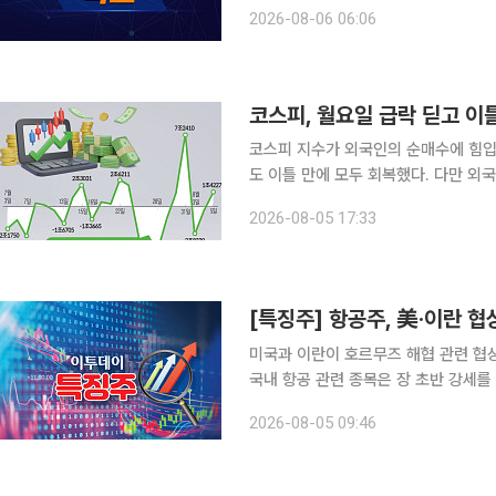
의 브렌트유 10월물 가격은 전 거래일 
2026-08-06 06:06
코스피, 월요일 급락 딛고 
코스피 지수가 외국인의 순매수에 힘입
도 이틀 만에 모두 회복했다. 다만 
전히 높은 수준에 머물러 추세적 반등 
2026-08-05 17:33
한국거래소에 따르면 코스피 지수는 전 
[특징주] 항공주, 美·이란 
미국과 이란이 호르무즈 해협 관련 협
국내 항공 관련 종목은 장 초반 강세를 보이고 있다. 5일 한국거래소에 따
한진칼은 전 거래일 대비 8.22% 상
2026-08-05 09:46
(5.28%), 대한항공(4.41%), 아시