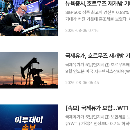
뉴욕증시,호르무즈 재개방 기
S&P500 장중 최고치 경신후 0.83% 하락 마감 뉴욕증시가 5일(현지시간
기대가 커진 가운데 혼조세를 보였다. 이날 블룸버그통신에 따르면 뉴욕증시에서 다우지수는 전장
보다 263.24포인트(0.49%) 오른 
2026-08-06 07:16
12.97포인트(0.17%) 밀린 7723.5
국제유가, 호르무즈 재개방 기
국제유가가 5일(현지시간) 호르무즈해협 재개방
9월 인도분 미국 서부텍사스산원유(WTI
을 마감했다. 런던ICE선물거래소의 브렌
2026-08-06 06:45
79.45달러에 
[속보] 국제유가 보합…WTI
국제유가가 5일(현지시간) 보합세를 보였다. 뉴욕상품거래소에서 9월 인도분 미국
유(WTI) 가격은 전장보다 0.7% 하