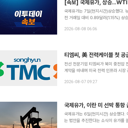
[속보] 국제유가, 상승...WTI
국제유가는 7일(현지시간)상승했다. 
전 거래일 대비 0.89달러(1.15%) 
10월물 브렌트유는 1.06달러(1.29%
2026-08-08 06:06
티엠씨, 美 전력케이블 첫 공
전선 전문기업 티엠씨가 북미 중전압 전
계약을 따내며 미국 전력 인프라 시장 공략을 본격화한다. 티엠씨
기업 KBI코스모링크와 미국향 중전압(M
2026-08-07 09:27
계약 규모는 1540만달러(약 220억원
국제유가, 이란 미 선박 통항 
국제유가는 6일(현지시간) 상승했다.
는 법안을 추진한다는 소식이 유가를 끌어올렸다. 뉴욕상업거래소(NYMEX)
산 원유(WTI) 선물은 전 거래일 대비 