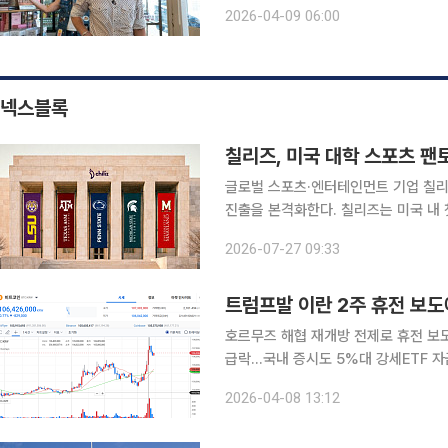
넷플릭스 예능 ‘이서진의 달라달라’에
2026-04-09 06:00
지역이었던 텍사스를 매력적인 삶의 
넥스블록
칠리즈, 미국 대학 스포츠 팬
글로벌 스포츠·엔터테인먼트 기업 칠리
진출을 본격화한다. 칠리즈는 미국 내 첫 팬토큰 및 팬 참여 프로그램을 출범하고 현지 스포츠 팬덤
생태계 확장에 나선다고 27일 밝혔다. 이번 프로젝트는 지난 3월 미국 증권거래위원회(SEC)와 
2026-07-27 09:33
품선물거래위원회(CFTC)가 발표한 
트럼프발 이란 2주 휴전 보도
호르무즈 해협 재개방 전제로 휴전 보
급락…국내 증시도 5%대 강세ETF 자
이 관건 도널드 트럼프 미국 대통령이 이란에 대한 군사행동을 2주간 중단하기로 했다는 보도가 나
2026-04-08 13:12
오자, 비트코인을 포함한 글로벌 위험