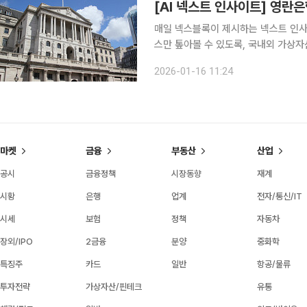
매일 넥스블록이 제시하는 넥스트 인사이트
스만 톺아볼 수 있도록, 국내외 가상자
니다. 1. 영란은행 부총재 “스테이블코인도 예금보험과 유사한 보호 필요” 영란은행 부총재 데이브
2026-01-16 11:24
램스던(Dave Ramsden)은 스테이
마켓
금융
부동산
산업
공시
금융정책
시장동향
재계
시황
은행
업계
전자/통신/IT
시세
보험
정책
자동차
장외/IPO
2금융
분양
중화학
특징주
카드
일반
항공/물류
투자전략
가상자산/핀테크
유통