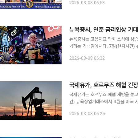
2026-08-08 06:58
대해 “이 분야에서 승리하는 자가 결국
뉴욕증시는 고용지표 악화 소식에 상승
거라는 기대감에서다. 7일(현지시간) 뉴욕증권거래소에서 다우지수는 전 거래일 대비 151.83포인
트(0.28%) 상승한 5만4036.93에 
2026-08-08 06:32
7757.64에, 기술주 중심의 나스닥지
국제유가, 호르무즈 해협 긴장감에
국제유가는 호르무즈 해협 개방을 놓고 미국
간) 뉴욕상업거래소에서 9월물 미국 서부
상승한 배럴당 78.18달러에 마감했다.
2026-08-08 06:25
(1.29%) 오른 배럴당 83.55달러로 