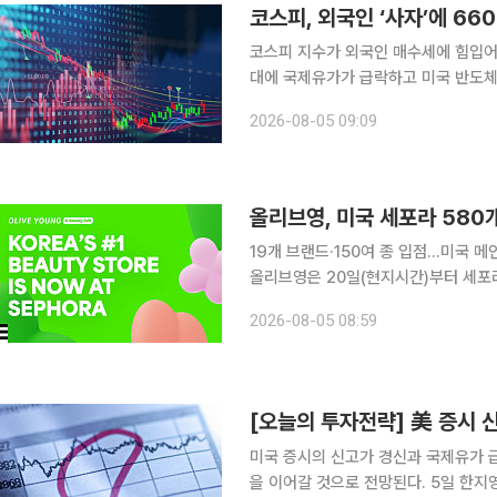
코스피, 외국인 ‘사자’에 6
코스피 지수가 외국인 매수세에 힘입어 
대에 국제유가가 급락하고 미국 반도
다. 5일 오전 9시3분 코스피 지수는 전 거래일보다 274.85포인트(4.32%) 오른 6633.80에 거
2026-08-05 09:09
래되고 있다. 외국인이 3528
올리브영, 미국 세포라 580
19개 브랜드·150여 종 입점…미국 
올리브영은 20일(현지시간)부터 세포라
티에딧(OLIVE YOUNG K-Beauty Edit)'
2026-08-05 08:59
세포라가 지난 1월 체결한 파트너십의
[오늘의 투자전략] 美 증시 
미국 증시의 신고가 경신과 국제유가 
을 이어갈 것으로 전망된다. 5일 한지영 키움증권 연구원은 "유가 급락, 금리 하락 등 우호적인 매크