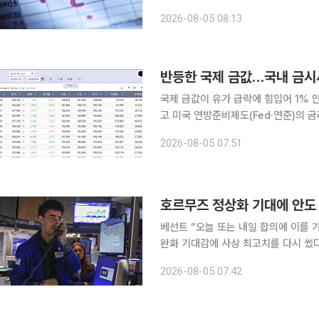
로 환경 속 마이크론 등 반도체 중심의
2026-08-05 08:13
반등한 국제 금값…국내 금시
국제 금값이 유가 급락에 힘입어 1%
고 미국 연방준비제도(Fed·연준)의 
4일(현지시간) 뉴욕상품거래소(COME
2026-08-05 07:51
온스(약 31.1g·이하 온스)당 4152.
베선트 “오늘 또는 내일 합의에 이를 가능성” 뉴욕증시에서 다우지수와 S&P500
완화 기대감에 사상 최고치를 다시 썼
4일(현지시간) 미국 경제매체 CNBC방
2026-08-05 07:42
오른 5만4085.88에 장을 마쳤다. S&