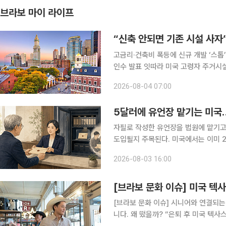
브라보 마이 라이프
“신축 안되면 기존 시설 사자
고금리·건축비 폭등에 신규 개발 ‘스톱’ 입주율 90% 육박, 신규는 0.4% 증가 7월 들어 우량
인수 발표 잇따라 미국 고령자 주거시설 시장에 지각변동이 나타나고 있다. 고령화로 입주 수요는
빠르게 늘지만 신규 공급은 정체되고 
2026-08-04 07:00
자사들은 새 시설을 짓는 대신 운영 중
5달러에 유언장 맡기는 미국
자필로 작성한 유언장을 법원에 맡기고
도입될지 주목된다. 미국에서는 이미 
도 자필 유언의 분실과 위조를 방지하기 위한 법안
2026-08-03 16:00
국의 유언증서 공적 보관 관련 입법례
[브라보 문화 이슈] 미국 텍사
[브라보 문화 이슈] 시니어와 연결되는
니다. 왜 떴을까? “은퇴 후 미국 텍사스에서 살고 싶다.” 배우 이서진의 이 한마디가 화제를 모았다.