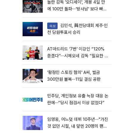
놀란 감독 '오디세이', 개봉 4일 만
에 100만 돌파⋯'왕사남' 보다 빠르
다
김민석, 與전당대회 제주·인
속보
천 당원투표서 승리
AT마드리드 ‘7번’ 이강인 “120%
쏟겠다”⋯시메오네 감독 “필요한 선
수”
'황정민 스토킹 혐의' A씨, 벌금
300만원 불복⋯11일 결심 공판
민주당, 개인정보 유출 늑장 대응 논
란에⋯“당시 점검서 이상 없었다”
임영웅, 어느덧 데뷔 10주년⋯"가진
것 없던 시절, 내 앞엔 20명의 팬