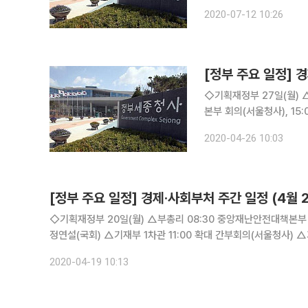
자집행점검회의 개최 △제2차 공
2020-07-12 10:26
08:30 중앙재난안전대책
[정부 주요 일정] 경
◇기획재정부 27일(월) △부총리 07:30 대외경제장관회의(서울청사), 08:30 중앙재난안전대책
본부 회의(서울청사), 15
선결제’ 홍보 행사(세종 
2020-04-26 10:03
전문딜러(PD) 운영에 관
[정부 주요 일정] 경제·사회부처 주간 일정 (4월 
◇기획재정부 20일(월) △부총리 08:30 중앙재난안전대책본부 회의(서울청사), 11:00 확대 간부회의(서울청사), 14:00 추경 예산안 시
정연설(국회) △기재부 1차관 11:00 확대 간부회의(서울청사) △기재부 2차관 11:00 확대 간부회의(서울청사), 16:30 공공혁신수요 발굴
TF Kick-off회의(비공개) △연
2020-04-19 10:13