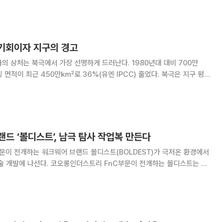
 북극 생태계가 불안정한 계절 전환을 겪고 있다는
 기회이자 지구의 경고
의 상처는 북극에서 가장 선명하게 드러난다. 1980년대 대비 700만
면적이 최근 450만㎢로 36%(유엔 IPCC) 줄었다. 북극은 지구 평
 진행되며, 과거 얼음으로 덮인 바다가 녹아내리고 있다. 2030년대 여름
가능성도 제기된다. 이 변화는 단순한 자연현
드 ‘볼디스트’, 남극 탐사 작업복 만든다
문이 전개하는 워크웨어 브랜드 볼디스트(BOLDEST)가 극저온 환경에서
리 FnC부문이 전개하는 볼디스트는 27
의실에서 극지연구소 산하 남극내륙연구사업단과 극한지 대응 워크웨어 제
품 개발 업무협약을 체결했다고 29일 밝혔다. 볼디스트는 국내 유일