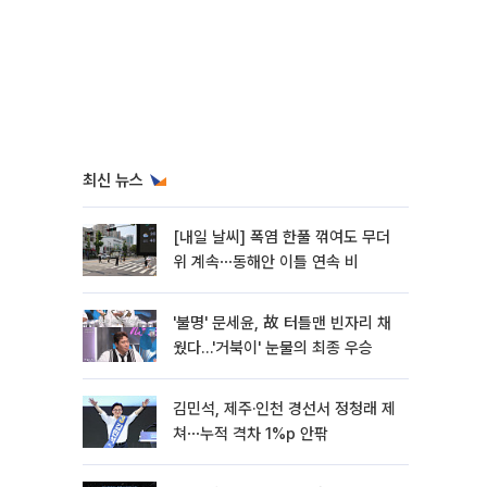
최신 뉴스
[내일 날씨] 폭염 한풀 꺾여도 무더
위 계속⋯동해안 이틀 연속 비
'불명' 문세윤, 故 터틀맨 빈자리 채
웠다…'거북이' 눈물의 최종 우승
김민석, 제주·인천 경선서 정청래 제
쳐⋯누적 격차 1%p 안팎