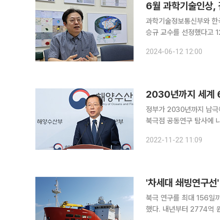
6월 과학기술인상,
과학기술정보통신부와 한국
승규 교수를 선정했다고 12일 밝혔다. ‘이달의 과학기술인상’은 
발전에 공헌한 연구개발자를
2024-06-12 12:00
는 상이다. 과
2030년까지 세계
정부가 2030년까지 남극
북극점 공동연구 탐사에 나
는 22일 관계부처 합동으
2022-11-22 11:09
'차세대 쇄빙연구선'
북극 연구를 최대 156일
했다. 내년부터 2774억 원을 