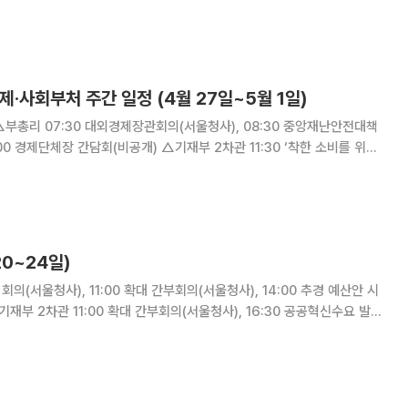
공기관 공정채용 컨설팅 개최(관계부처 합동) 15일(수) △부총리
본부 회의(
제·사회부처 주간 일정 (4월 27일~5월 1일)
:00 경제단체장 간담회(비공개) △기재부 2차관 11:30 ‘착한 소비를 위한
중앙타운) △제213차 대외경제장관회의 개최(석간) △국채발행 및 국고채
한 규정 개정
20~24일)