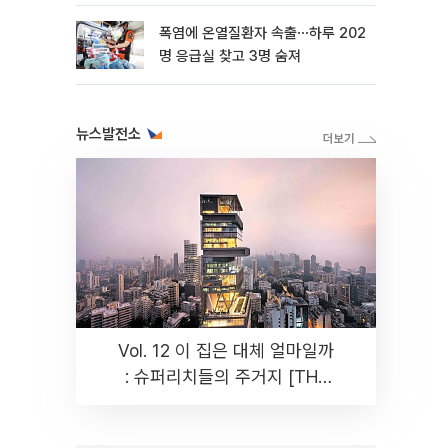
뿐"
폭염에 온열질환자 속출⋯하루 202
명 응급실 찾고 3명 숨져
뉴스발전소
Vol. 12 이 집은 대체 얼마일까
: 슈퍼리치들의 주거지 [THE
RARE]