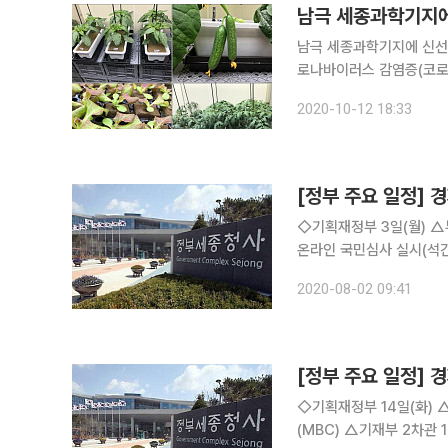
남극 세종과학기지에
남극 세종과학기지에 신선한
로나바이러스 감염증(코로
됐다. 농촌진흥청은 2010년에 이어 10년 만인 이달 말, 남극 세종과학기지에 식물공장을 보낸다.
2020-10-12 18:33
농진청은 극지연구소와 
[정부 주요 일정] 
◇기획재정부 3일(월) △부총리 14:00 법사위(국회) △2020년 통계 업무자동화(RPA) 경진대회
온라인 국민심사 실시(석간) 4일(화) △부총리 10:00 국무회의(서울청사), 14:00 국회
회) △기재부 1차관 08
2020-08-02 09:41
(석간) △2020년 7
[정부 주요 일정] 경
◇기획재정부 14일(화) △부총리 09:00 국무회의(서울청사), 21:00 MBC 뉴스데스크 출연
(MBC) △기재부 2차관