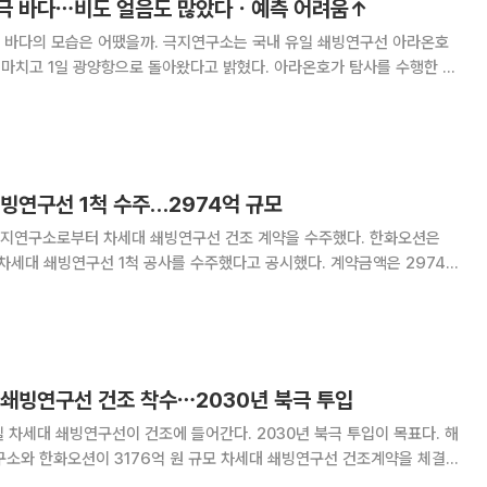
극 바다⋯비도 얼음도 많았다ㆍ예측 어려움↑
까. 극지연구소는 국내 유일 쇄빙연구선 아라온호
일 광양항으로 돌아왔다고 밝혔다. 아라온호가 탐사를 수행한 태
 해빙(海氷)이 예년과 달리 넓고 두껍게 나타났다. 예상하지 못했던 올해
의 영향 등으로 추정되며, 북극에서 일어나는
빙연구선 1척 수주…2974억 규모
구소로부터 차세대 쇄빙연구선 건조 계약을 수주했다. 한화오션은
차세대 쇄빙연구선 1척 공사를 수주했다고 공시했다. 계약금액은 2974억
10조7760억 원 대비 2.6% 수준이다. 차세대 쇄빙연구선 건조
지 세계적 수준의 쇄빙연구선 건조가 목
 쇄빙연구선 건조 착수⋯2030년 북극 투입
 차세대 쇄빙연구선이 건조에 들어간다. 2030년 북극 투입이 목표다. 해
구소와 한화오션이 3176억 원 규모 차세대 쇄빙연구선 건조계약을 체결한
요 국책사업인 ‘차세대 쇄빙연구선 건조사업’은 2029년 12월까지 세계적