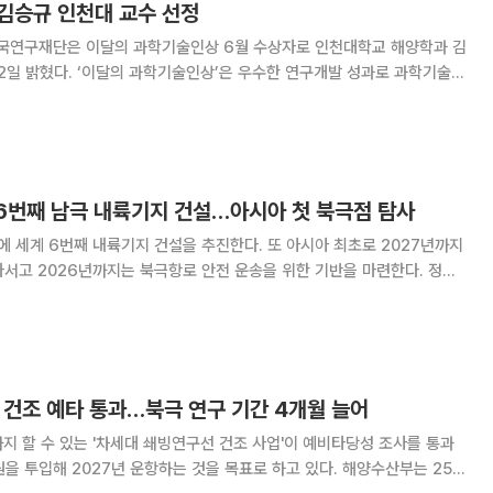
 김승규 인천대 교수 선정
연구재단은 이달의 과학기술인상 6월 수상자로 인천대학교 해양학과 김
우수한 연구개발 성과로 과학기술
 매월 1명씩 선정하여 과기정통부 장관상과 상금 1000만 원을 수여하
기정통부와 연구재단은 김승규 교수가 해양미세플라스틱 교란효과
 6번째 남극 내륙기지 건설…아시아 첫 북극점 탐사
에 세계 6번째 내륙기지 건설을 추진한다. 또 아시아 최초로 2027년까지
서고 2026년까지는 북극항로 안전 운송을 위한 기반을 마련한다. 정부
로 이 같은 내용을 담은 '제1차 극지활동 진흥 기본계획'을 수립하고 이를
국무회의에서 심의·확정했다. 이번 기본계획은 남북극을 포괄
 건조 예타 통과…북극 연구 기간 4개월 늘어
까지 할 수 있는 '차세대 쇄빙연구선 건조 사업'이 예비타당성 조사를 통과
투입해 2027년 운항하는 것을 목표로 하고 있다. 해양수산부는 25일