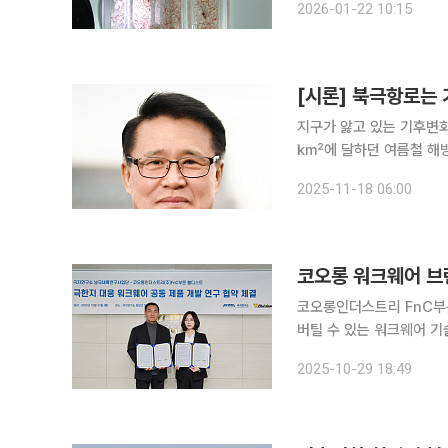
2026-01-22 10:15
어들며 급격히 사라지면서
[시론] 북극항로는
지구가 앓고 있는 기후변화
㎢에 달하던 여름철 해빙 
균보다 4배 빠른 온난화가
2025-11-18 06:00
철 해빙이 완전히 사라질 
코오롱 워크웨어 브랜
코오롱인더스트리 FnC부
버틸 수 있는 워크웨어 기술 개발에 나선다. 코오롱인더스트
일 극지연구소 장보고 회
2025-10-29 18:49