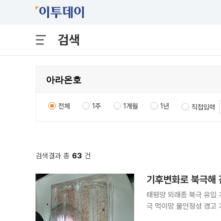
검색
전체
1주
1개월
1년
직접입력
검색결과 총
63
건
기후변화로 북극해 
태평양 외래종 북극 유입
극 먹이망 불안정성 경고 기후변화로 수온이 오르며 태평양에 살던 생물들이 북극해로 유입되고 있
지만, 정착까지 이어지기는