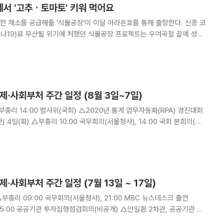
서 '고추ㆍ토마토' 키워 먹어요
 채소를 공급해줄 '식물공장'이 이달 아라온호를 통해 출항한다. 신종 코
나19)로 무산될 위기에 처했던 식물공장 프로젝트는 우여곡절 끝에 성사
협력해 식물공장을 쇄빙연구선인 아라온호에
경제·사회부처 주간 일정 (8월 3일~7일)
 본회의(국
:00 거시경제금융회의(은행회관) △2020 인구주택총조사 조사요원 모집
제·사회부처 주간 일정 (7월 13일 ~ 17일)
 15:00 공공기관 투자집행점검회의(비공개) △안일환 2차관, 공공기관 투