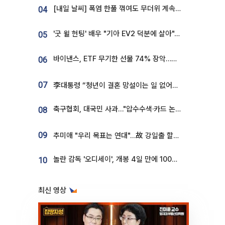
[내일 날씨] 폭염 한풀 꺾여도 무더위 계속⋯동해안 이틀 연속 비
04
'굿 윌 헌팅' 배우 "기아 EV2 덕분에 살아"…교통사고 후 안전성 극찬
05
바이낸스, ETF 무기한 선물 74% 장악…한국 레버리지 ETF 거래 급증 [e가상자산]
06
07
李대통령 “청년이 결혼 망설이는 일 없어야...제도상 불이익 조사”
축구협회, 대국민 사과…"압수수색·카드 논란 사죄, 강도 높은 쇄신"
08
09
추미애 "우리 목표는 연대"…故 강일출 할머니 흉상 제막
놀란 감독 '오디세이', 개봉 4일 만에 100만 돌파⋯'왕사남' 보다 빠르다
10
최신 영상