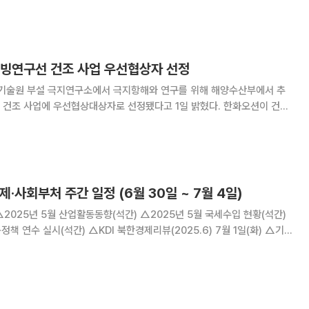
하는 것을 목표로 하고 있다. 차세대
쇄빙연구선 건조 사업 우선협상자 선정
술원 부설 극지연구소에서 극지항해와 연구를 위해 해양수산부에서 추
 사업에 우선협상대상자로 선정됐다고 1일 밝혔다. 한화오션이 건조
내달 본계약 체결 뒤 설계에 들어가며, 2029년 12월까지 건조해 우리나
라 극지 연구 임무를 보완·확장하게 된다. 차세대 쇄빙연구선은 총 톤수
제·사회부처 주간 일정 (6월 30일 ~ 7월 4일)
 북한경제리뷰(2025.6) 7월 1일(화) △기
(KIC) 행사(비공개), 10:00 국무회의(대통령실) △｢2025년 하반
｣책자