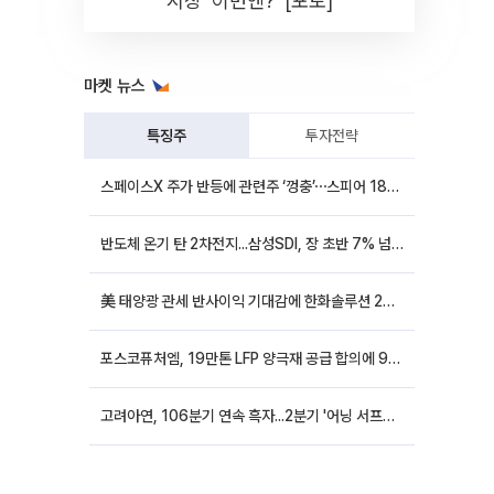
시장 '이번엔?' [포토]
마켓 뉴스
특징주
투자전략
스페이스X 주가 반등에 관련주 ‘껑충’⋯스피어 18%ㆍ에이치브이엠 12%↑
반도체 온기 탄 2차전지...삼성SDI, 장 초반 7% 넘게 껑충
美 태양광 관세 반사이익 기대감에 한화솔루션 20%대·OCI홀딩스 14%대 급등
포스코퓨처엠, 19만톤 LFP 양극재 공급 합의에 9%대 강세
고려아연, 106분기 연속 흑자...2분기 '어닝 서프라이즈'에 장 초반 12%대 강세