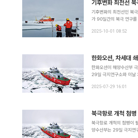
기후변화 최전선 북
기후변화의 최전선인 북극 바다의 모습은 어땠을
가 90일간의 북극 연구를 마치고 1
평양 측 해역은 바다얼음,
2025-10-01 08:52
해빙 분포는 해류와 바람
한화오션, 차세대 쇄
한화오션이 해양수산부 극지연
29일 극지연구소와 이날 
원으로 2024년 한화오션 매출액 
2025-07-29 16:01
사업은 2029년 12월까
북극항로 개척 첨병
북극항로 개척의 첨병이 될
양수산부는 29일 극지연
다고 밝혔다. 해수부의 주