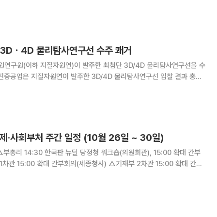
연구개발사업평가 총괄위원회’에서 차세대 쇄빙연구선 건조 사업의 예타
가 최종 통과로 심의·의결됐다고 28일 밝혔다. 최근 기후변화
 3Dㆍ4D 물리탐사연구선 수주 쾌거
연구원(이하 지질자원연)이 발주한 최첨단 3D/4D 물리탐사연구선을 수
사시켜 특수목적선 분야에서 독보적인 경쟁력을 재입증했다고 1일 밝혔다.
김복철 원장, 한진중공업 이병모 사장, 산
제·사회부처 주간 일정 (10월 26일 ~ 30일)
차관 15:00 확대 간부회의(세종청사) △기재부 2차관 15:00 확대 간부
0 재정관리점검회의(세종청사) △대외경제협력기금(EDCF), 신남방 등 아시
금 2억불 신규 지원