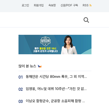
로그인
회원가입
속보창
신문/PDF 구독
RSS
많이 본 뉴스
동해안은 시간당 80㎜ 폭우, 그 외 지역은 폭염…‘극과 극 날씨’
01
임영웅, 어느덧 데뷔 10주년⋯"가진 것 없던 시절, 내 앞엔 20명의 팬뿐"
02
이남오 함평군수, 군공항 소음피해 함평 보상 요구
03