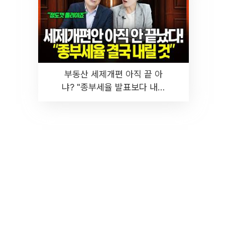
부동산 세제개편 아직 끝 아
냐? "종부세율 발표보다 내릴
것" 장기거주·양도세 전망 I 집
땅지성 I 김인만, 진미윤