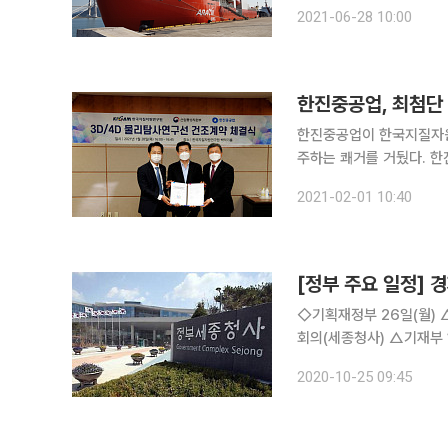
과학기술정보통신부 ‘국가
2021-06-28 10:00
한진중공업, 최첨단
한진중공업이 한국지질자원
주하는 쾌거를 거뒀다. 한진중공업은 지질자원연이 발주한 3D/4D 물리탐사연구선 입찰 결과 총
1677억 원에 수주를 성
2021-02-01 10:40
계약 체결식은 지질자원연 
[정부 주요 일정] 경
◇기획재정부 26일(월) △부총리 14:30 한국판 뉴딜 당정청 워크숍(의원회관), 15:00 확대 간부
회의(세종청사) △기재부 1
회의(세종청사), 16:3
2020-10-25 09:45
아 대상 코로나19 긴급자