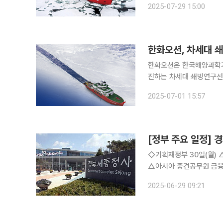
2025-07-29 15:00
수준의 쇄빙연구선을 건조
한화오션, 차세대 
한화오션은 한국해양과학기
진하는 차세대 쇄빙연구선 건조
하는 차세대 쇄빙연구선은 
2025-07-01 15:57
[정부 주요 일정] 경
◇기획재정부 30일(월) △2025년 5월 산업활동동향(석간) △2025년 5월 국세수입 현황(석간)
△아시아 중견공무원 금융정책 연수 실시(석간) △KDI
재부 1차관 09:00 한국투자공사
2025-06-29 09:21
기부터 이렇게 달라집니다