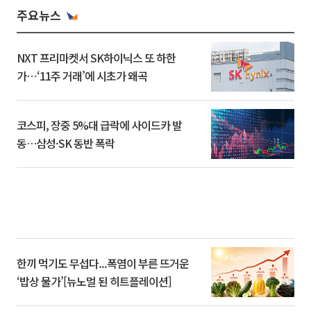
주요뉴스
NXT 프리마켓서 SK하이닉스 또 하한
가⋯‘11주 거래’에 시초가 왜곡
코스피, 장중 5%대 급락에 사이드카 발
동…삼성·SK 동반 폭락
한끼 먹기도 무섭다...폭염이 부른 뜨거운
‘밥상 물가’[뉴노멀 된 히트플레이션]