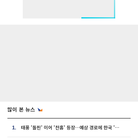
많이 본 뉴스
태풍 '돌핀' 이어 '찬홈' 등장…예상 경로에 한국 '한숨'
1.