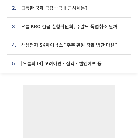
급등한 국제 금값…국내 금시세는?
2.
오늘 KBO 긴급 실행위원회, 주말도 폭염취소 될까
3.
삼성전자·SK하이닉스 “주주 환원 강화 방안 마련”
4.
[오늘의 IR] 고려아연ㆍ심텍ㆍ엘앤에프 등
5.