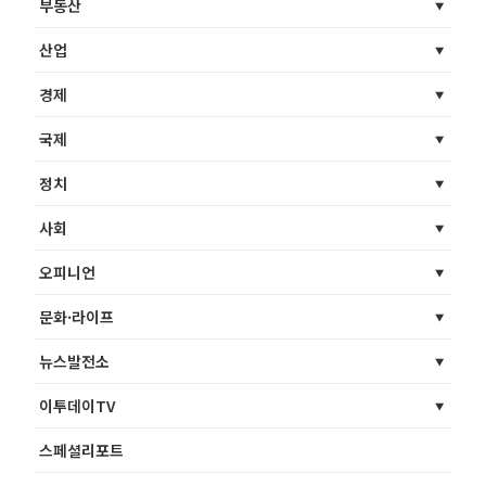
부동산
산업
경제
국제
정치
사회
오피니언
문화·라이프
뉴스발전소
이투데이TV
스페셜리포트