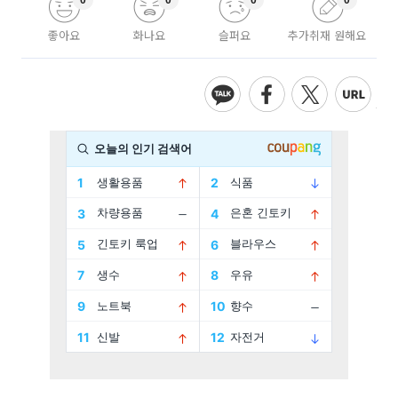
0
0
0
0
좋아요
화나요
슬퍼요
추가취재 원해요