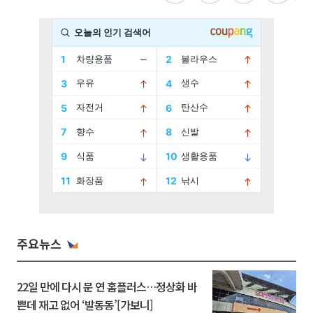
주요뉴스
22일 만에 다시 문 연 홈플러스…정상화 바
쁜데 재고 없어 ‘발동동’[가보니]