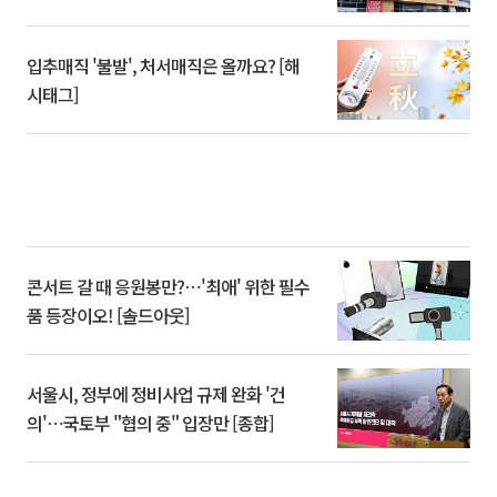
입추매직 '불발', 처서매직은 올까요? [해
시태그]
콘서트 갈 때 응원봉만?⋯'최애' 위한 필수
품 등장이오! [솔드아웃]
서울시, 정부에 정비사업 규제 완화 '건
의'⋯국토부 "협의 중" 입장만 [종합]