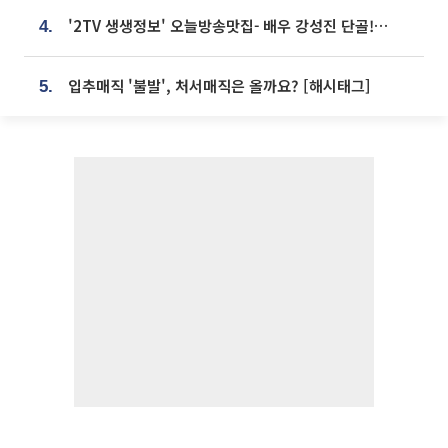
'2TV 생생정보' 오늘방송맛집- 배우 강성진 단골! 쌀국수ㆍ푸팟퐁 커리 맛집 '블○○○'
4.
입추매직 '불발', 처서매직은 올까요? [해시태그]
5.