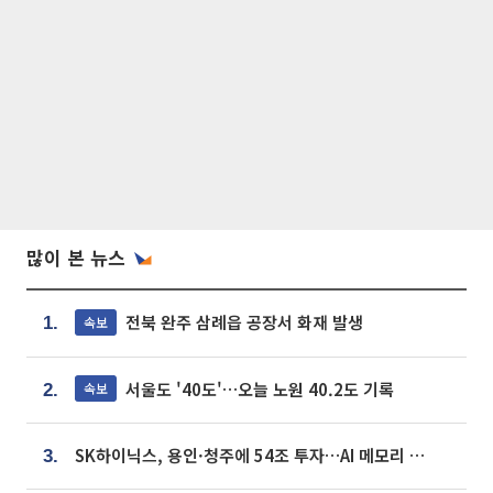
많이 본 뉴스
전북 완주 삼례읍 공장서 화재 발생
속보
1.
서울도 '40도'…오늘 노원 40.2도 기록
속보
2.
SK하이닉스, 용인·청주에 54조 투자…AI 메모리 생산기지 키운다
3.