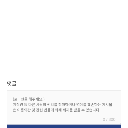
댓글
0 / 300