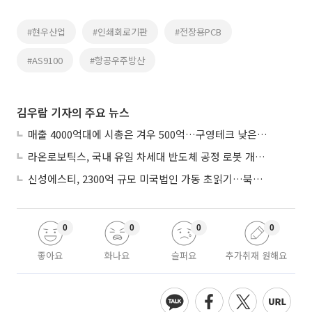
#현우산업
#인쇄회로기판
#전장용PCB
#AS9100
#항공우주방산
김우람 기자의 주요 뉴스
매출 4000억대에 시총은 겨우 500억…구영테크 낮은 몸값에 저가 승계 마무리
라온로보틱스, 국내 유일 차세대 반도체 공정 로봇 개발 ‘고객사 테스트 진행’
신성에스티, 2300억 규모 미국법인 가동 초읽기…북미 ESS 공략 본격화
0
0
0
0
좋아요
화나요
슬퍼요
추가취재 원해요