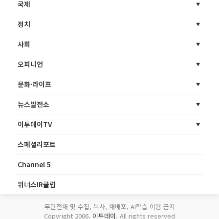
국제
정치
사회
오피니언
문화·라이프
뉴스발전소
이투데이TV
스페셜리포트
Channel 5
위너스IR클럽
무단전재 및 수집, 복사, 재배포, AI학습 이용 금지
Copyright 2006.
이투데이
. All rights reserved