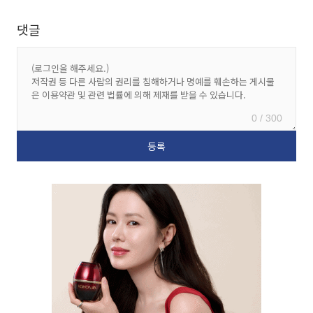
댓글
0 / 300