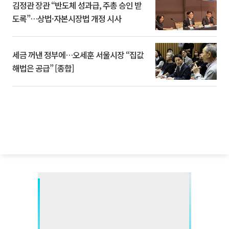
김정관 장관 “반도체 성과급, 주총 승인 받
도록”…상법·자본시장법 개정 시사
세금 꺼낸 정부에…오세훈 서울시장 “집값
해법은 공급” [종합]