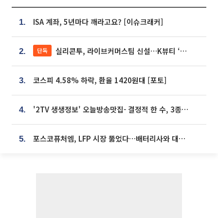
ISA 계좌, 5년마다 깨라고요? [이슈크래커]
1.
실리콘투, 라이브커머스팀 신설…K뷰티 ‘글로벌 판매망’ 확대[K뷰티 라방戰]
단독
2.
코스피 4.58% 하락, 환율 1420원대 [포토]
3.
'2TV 생생정보' 오늘방송맛집- 결정적 한 수, 3종 메밀면! 메밀 소바 맛집 '의○○○○'
4.
포스코퓨처엠, LFP 시장 뚫었다…배터리사와 대규모 장기 공급 합의
5.