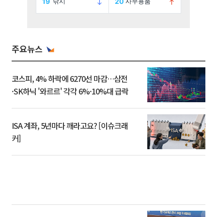
주요뉴스
코스피, 4% 하락에 6270선 마감…삼전
·SK하닉 '와르르' 각각 6%·10%대 급락
ISA 계좌, 5년마다 깨라고요? [이슈크래
커]