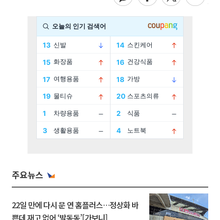
주요뉴스
22일 만에 다시 문 연 홈플러스…정상화 바
쁜데 재고 없어 ‘발동동’[가보니]