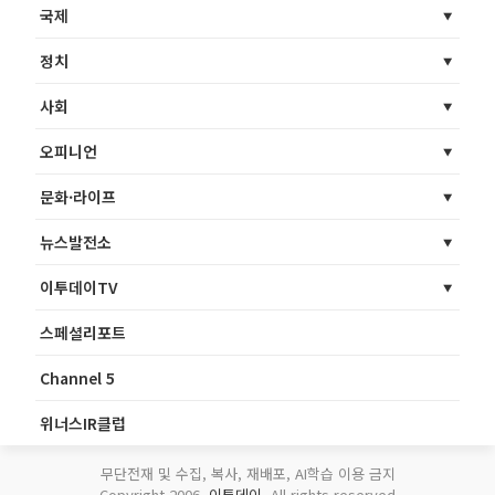
국제
정치
사회
오피니언
문화·라이프
뉴스발전소
이투데이TV
스페셜리포트
Channel 5
위너스IR클럽
무단전재 및 수집, 복사, 재배포, AI학습 이용 금지
Copyright 2006.
이투데이
. All rights reserved