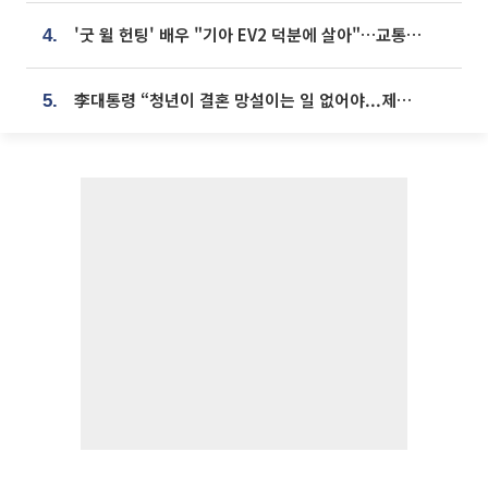
'굿 윌 헌팅' 배우 "기아 EV2 덕분에 살아"…교통사고 후 안전성 극찬
4.
李대통령 “청년이 결혼 망설이는 일 없어야...제도상 불이익 조사”
5.