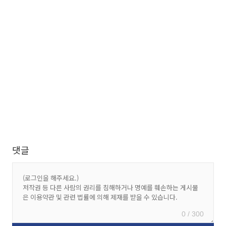
댓글
0 / 300