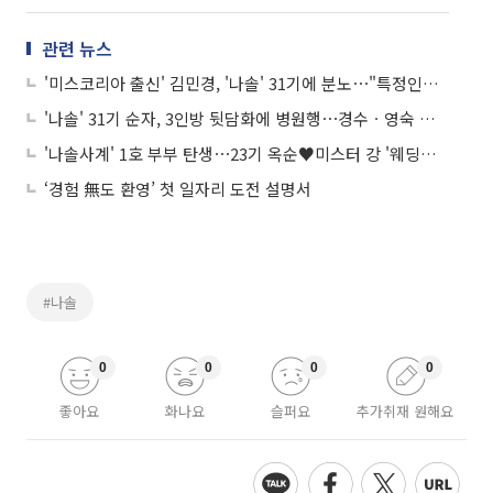
관련 뉴스
'미스코리아 출신' 김민경, '나솔' 31기에 분노⋯"특정인들 무서워, 착하게 살자"
'나솔' 31기 순자, 3인방 뒷담화에 병원행⋯경수ㆍ영숙 최커 분위기 솔솔
'나솔사계' 1호 부부 탄생⋯23기 옥순♥미스터 강 '웨딩화보' 공개
‘경험 無도 환영’ 첫 일자리 도전 설명서
#나솔
0
0
0
0
좋아요
화나요
슬퍼요
추가취재 원해요