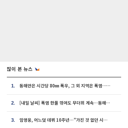
많이 본 뉴스
동해안은 시간당 80㎜ 폭우, 그 외 지역은 폭염…‘극과 극 날씨’
1.
[내일 날씨] 폭염 한풀 꺾여도 무더위 계속⋯동해안 이틀 연속 비
2.
임영웅, 어느덧 데뷔 10주년⋯"가진 것 없던 시절, 내 앞엔 20명의 팬뿐"
3.