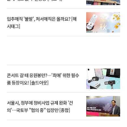
입추매직 '불발', 처서매직은 올까요? [해
시태그]
콘서트 갈 때 응원봉만?⋯'최애' 위한 필수
품 등장이오! [솔드아웃]
서울시, 정부에 정비사업 규제 완화 '건
의'⋯국토부 "협의 중" 입장만 [종합]