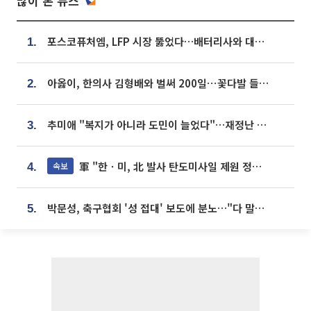
많이 본 뉴스
포스코퓨처엠, LFP 시장 뚫었다…배터리사와 대규모 장기 공급 합의
1.
아옳이, 한의사 김형배와 벌써 200일⋯꽃다발 들고 "프러포즈 아냐"
2.
추미애 "복지가 아니라 도민이 늘었다"…재정난 책임론 정면돌파
3.
軍 "한ㆍ미, 北 발사 탄도미사일 제원 정밀분석 중"
속보
4.
박문성, 축구협회 '성 접대' 보도에 분노…"다 말아먹으려고 작정했나"
5.