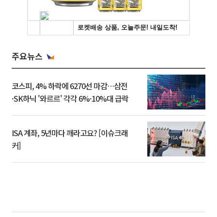
주요뉴스
코스피, 4% 하락에 6270선 마감…삼전
·SK하닉 '와르르' 각각 6%·10%대 급락
ISA 계좌, 5년마다 깨라고요? [이슈크래
커]