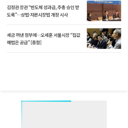
김정관 장관 “반도체 성과급, 주총 승인 받
도록”…상법·자본시장법 개정 시사
세금 꺼낸 정부에…오세훈 서울시장 “집값
해법은 공급” [종합]