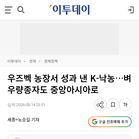
이투데이
경제
경제정책
우즈벡 농장서 성과 낸 K-낙농…벼
우량종자도 중앙아시아로
입력 2026-05-14 23:01
세종=노승길 기자
구글 선호매체 추가