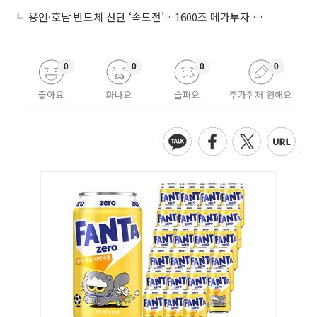
용인·호남 반도체 산단 ‘속도전’…1600조 메가투자 이행 총력
0
0
0
0
좋아요
화나요
슬퍼요
추가취재 원해요