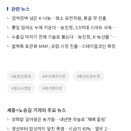
관련 뉴스
검역장벽 넘은 K-낙농…젖소 유전자원, 몽골 첫 진출
뽕잎 없어도 누에 키운다…농진청, 3.5억대 스마트 사육시스템 개발
수출길 막히기 전에 기술로 뚫는다…농진청, K-농산물 ‘밀착 지원단’ 가동
블랙록 토큰화 MMF, 유럽 시장 진출∙∙∙스테이블코인 확장
#농촌진흥청
#우즈베키스탄
#축산인공수정
#젖소수정란
#벼기계이앙
세종=노승길 기자의 주요 뉴스
양파밭 갈아엎은 농가들…내년엔 마늘로 ‘재배 쏠림’
생산부터 밥상까지 덮친 폭염…시금치 43%ㆍ열무 28% 급등