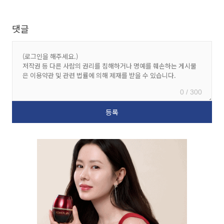
댓글
0 / 300