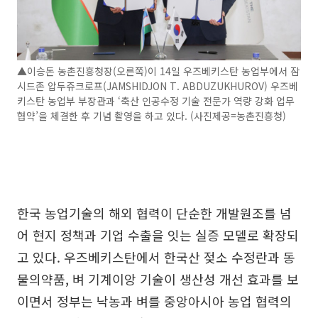
▲이승돈 농촌진흥청장(오른쪽)이 14일 우즈베키스탄 농업부에서 잠
시드존 압두쥬크로프(JAMSHIDJON T. ABDUZUKHUROV) 우즈베
키스탄 농업부 부장관과 ‘축산 인공수정 기술 전문가 역량 강화 업무
협약’을 체결한 후 기념 촬영을 하고 있다. (사진제공=농촌진흥청)
한국 농업기술의 해외 협력이 단순한 개발원조를 넘
어 현지 정책과 기업 수출을 잇는 실증 모델로 확장되
고 있다. 우즈베키스탄에서 한국산 젖소 수정란과 동
물의약품, 벼 기계이앙 기술이 생산성 개선 효과를 보
이면서 정부는 낙농과 벼를 중앙아시아 농업 협력의