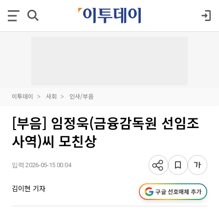
이투데이
사회
인사/부음
[부음] 임정욱(금융감독원 선임조
사역)씨 모친상
입력 2026-05-15 00:04
김이현 기자
구글 선호매체 추가