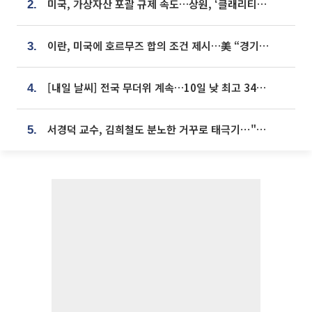
미국, 가상자산 포괄 규제 속도…상원, ‘클래리티법’ 9월 절차투표 추진
2.
이란, 미국에 호르무즈 합의 조건 제시…美 “경기 아직 안 끝나” [종합]
3.
[내일 날씨] 전국 무더위 계속…10일 낮 최고 34도 육박
4.
서경덕 교수, 김희철도 분노한 거꾸로 태극기⋯"엉터리는 아냐, 아쉬울 뿐"
5.