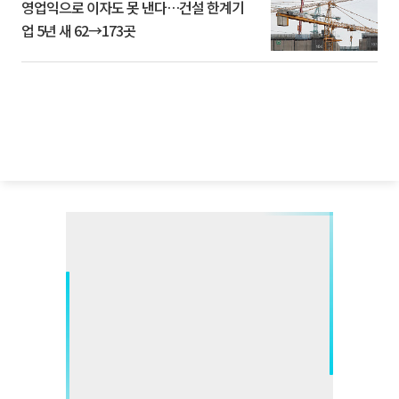
영업익으로 이자도 못 낸다…건설 한계기
업 5년 새 62→173곳