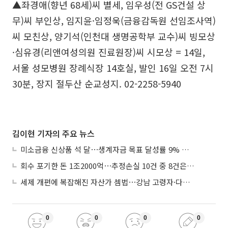
▲좌경애(향년 68세)씨 별세, 임우성(전 GS건설 상
무)씨 부인상, 임지윤·임정욱(금융감독원 선임조사역)
씨 모친상, 양기석(인천대 생명공학부 교수)씨 빙모상
·심유경(리앤여성의원 진료원장)씨 시모상 = 14일,
서울 성모병원 장례식장 14호실, 발인 16일 오전 7시
30분, 장지 절두산 순교성지. 02-2258-5940
김이현 기자의 주요 뉴스
미소금융 신상품 석 달⋯생계자금 목표 달성률 9% 그쳐
회수 포기한 돈 1조2000억⋯추정손실 10건 중 8건은 기업대출
세제 개편에 복잡해진 자산가 셈법⋯강남 고령자·다주택자 ‘자산재편 고심’
0
0
0
0