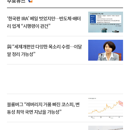
주요뉴스
‘한국판 IRA’ 베일 벗었지만…반도체·배터
리 업계 “시행령이 관건”
與 “세제개편안 다양한 목소리 수렴…이달
말 정리 가능성”
블룸버그 “레버리지 거품 빠진 코스피, 변
동성 최악 국면 지났을 가능성”