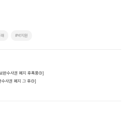
청래
#박지원
구[보완수사권 폐지 후폭풍①]
수사권 폐지 그 후①]