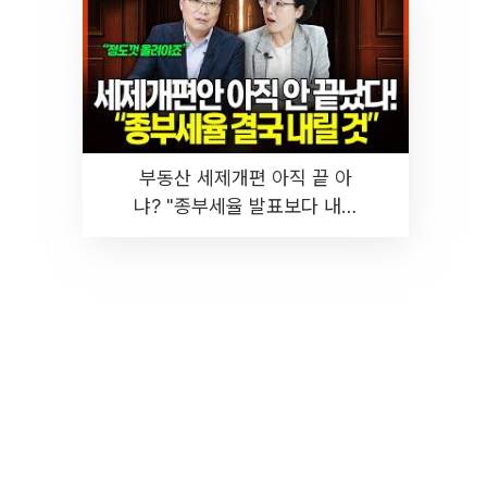
부동산 세제개편 아직 끝 아
냐? "종부세율 발표보다 내릴
것" 장기거주·양도세 전망 I 집
땅지성 I 김인만, 진미윤