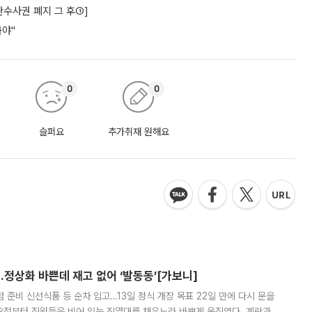
수사권 폐지 그 후①]
놔야"
0
0
슬퍼요
추가취재 원해요
…정상화 바쁜데 재고 없어 ‘발동동’[가보니]
준비 신선식품 등 순차 입고…13일 정식 개장 목표 22일 만에 다시 문을
오전부터 직원들은 비어 있는 진열대를 채우느라 바쁘게 움직였다. 계란과