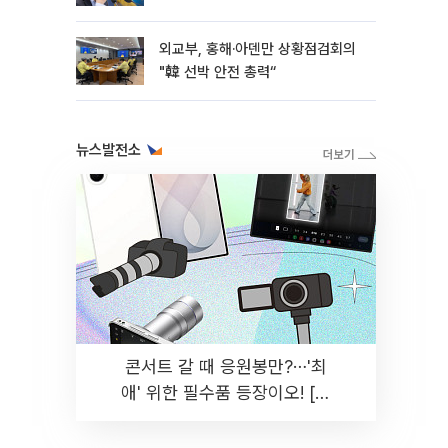
외교부, 홍해·아덴만 상황점검회의
"韓 선박 안전 총력“
뉴스발전소
콘서트 갈 때 응원봉만?⋯'최
애' 위한 필수품 등장이오! [솔
드아웃]