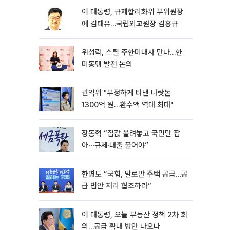
이 대통령, 규제합리화위 부위원장
에 김태유…국립외교원장 김흥규
위성락, 스틸 주한미대사 만나…한
미동맹 발전 논의
권익위 "부정하게 타낸 나랏돈
1300억 원…환수액 역대 최대"
장동혁 “집값 올려놓고 국민만 잡
아⋯규제·대출 풀어야”
한병도 “국힘, 말로만 주택 공급…공
급 법안 처리 협조하라”
이 대통령, 오늘 부동산 정책 2차 회
의…공급 확대 방안 나오나