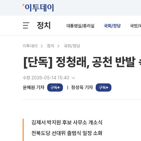
정치
대통령실/총리실
국회/정당
국방/
이투데이
정치
국회/정당
[단독] 정청래, 공천 반발
수정 2026-05-14 15:40
윤혜원 기자
정성욱 기자
구독
구독
김제서 박지원 후보 사무소 개소식
전북도당 선대위 출범식 일정 소화