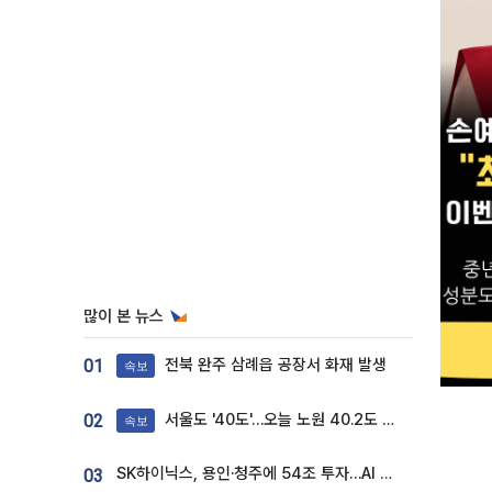
많이 본 뉴스
전북 완주 삼례읍 공장서 화재 발생
01
속보
서울도 '40도'…오늘 노원 40.2도 기록
02
속보
SK하이닉스, 용인·청주에 54조 투자…AI 메모리 생산기지 키운다
03