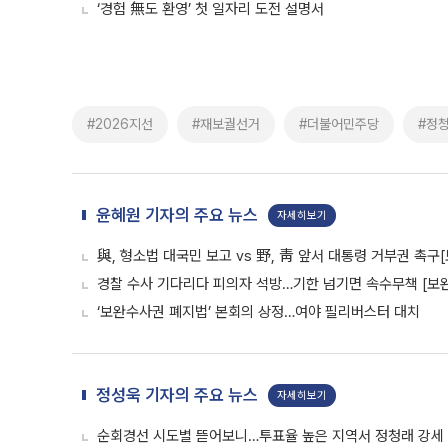
‘경험 無도 환영’ 첫 일자리 도전 설명서
#2026지선
#재보궐선거
#더불어민주당
#정
윤혜원 기자의 주요 뉴스
자세히보기
與, 형소법 대국민 보고 vs 野, 靑 앞서 대통령 거부권 촉
경찰 수사 기다리다 피의자 석방…기한 넘기면 속수무책 [보완
‘보완수사권 폐지법’ 본회의 상정…여야 필리버스터 대치
정성욱 기자의 주요 뉴스
자세히보기
순회경선 시도별 뜯어보니…투표율 높은 지역서 정청래 강세