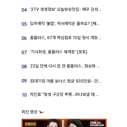
'2TV 생생정보' 오늘방송맛집- 배우 강성진 단골! 쌀국수ㆍ푸팟퐁 커리 맛집 '블○○○'
04
입추매직 '불발', 처서매직은 올까요? [해시태그]
05
홈플러스, 67개 핵심점포 13일 정식 개장…영업 재개 속도
06
'기사회생, 홈플러스 재개장' [포토]
07
22일 만에 다시 문 연 홈플러스…정상화 바쁜데 재고 없어 ‘발동동’[가보니]
08
09
日대기업 여름 보너스 평균 935만원⋯건설회사 1800만 넘어
차인표 "동생 구강암 투병…떠나보낼 때 가장 힘들었다”
10
최신 영상