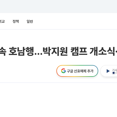
외교
정책
일반
 속 호남행…박지원 캠프 개소식·
기사
구글 선호매체 추가