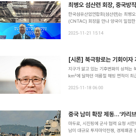
최병오 섬산련 회장, 중국방
한국섬유산업연합회(섬산련)는 최병오 회
(CNTAC) 회장을 만나 양국이 밀접
다. 최 회장과 쑨 회장은 19일부터 20일까지 싱가포르 마리나베이 샌즈 엑스포 및 컨벤션센터에서
2025-11-21 15:14
개최된 ‘아시아태평양 섬유컨퍼런스’에
[시론] 북극항로는 기회이자
지구가 앓고 있는 기후변화의 상처는 북
㎢에 달하던 여름철 해빙 면적이 최근 
균보다 4배 빠른 온난화가 진행되며, 
2025-11-18 06:00
철 해빙이 완전히 사라질 가능성도 제
마두로, 시진핑에 군사 협력 요청 서한
남미 대규모 투자마약전쟁, 경제패권 