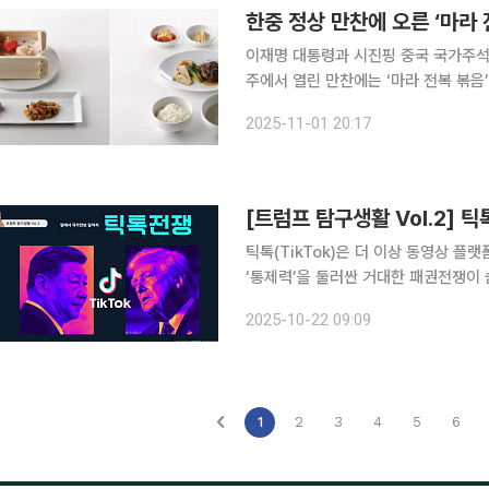
이재명 대통령과 시진핑 중국 국가주석의
주에서 열린 만찬에는 ‘마라 전복 볶음
향신료 ‘마라’와 중국에서 인기가 높은
2025-11-01 20:17
조화를 표현했다고 밝
[트럼프 탐구생활 Vol.2] 
틱톡(TikTok)은 더 이상 동영상 플
‘통제력’을 둘러싼 거대한 패권전쟁이
톡을 국가안보 문제로 끌어올렸고, 시진
2025-10-22 09:09
기지로 삼았다.[트럼프 탐구생활 Vol.
1
2
3
4
5
6