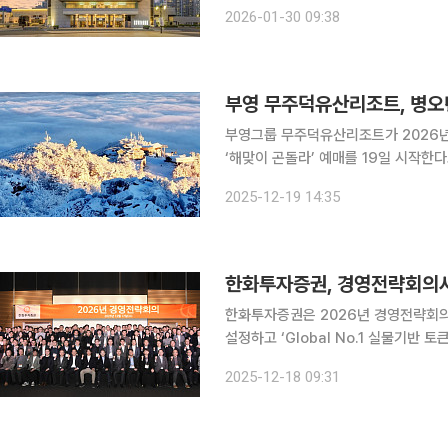
31개 시군 공연장을 잇는 공동성장 플랫폼을 본격 
2026-01-30 09:38
가동, G브랜드사업팀 신설, 전략사업본
부영 무주덕유산리조트, 병오
부영그룹 무주덕유산리조트가 2026년
‘해맞이 곤돌라’ 예매를 19일 시작한다고 밝혔다. ‘해맞이 곤돌라’는 매년 1월
는 무주덕유산리조트의 대표 연초 이벤트
2025-12-19 14:35
도착할 수 있다. 정상인 향적봉까지는 
한화투자증권, 경영전략회의서 
한화투자증권은 2026년 경영전략회의
설정하고 ‘Global No.1 실물기반 토큰
열린 이번 회의에는 장병호 한화투자증
2025-12-18 09:31
참석했다. 고액자산가(HNW) 대상 자