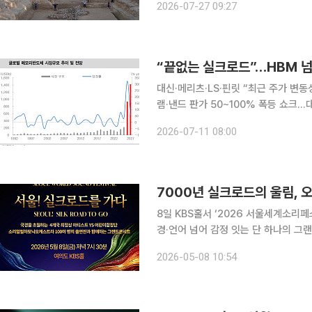
2026-07-27 09:27
Nars) 흉노 무덤군'을 포함한 '흉노 
“끝없는 실크로드”…HBM 넘
대신·메리츠·LS·핀릿 “최근 주가 변
램·낸드 판가 50~100% 폭등 쇼크…대형주 쏠
(AI) 인프라의 가파른 확산과 전통 
2026-07-11 08:00
유례없는 장기 구조적 대호황(슈퍼사이
7000년 실크로드의 울림, 
8일 KBS홀서 ‘2026 서울세계소리
경·언어 넘어 감정 잇는 단 하나의 그랜드 콘서트” 동서양을 잇던 유라시아
가 ‘소리’를 통해 서울 한복판에서 재
2026-05-08 10:54
계소리페스티벌 — 서울! 실크로드를 가