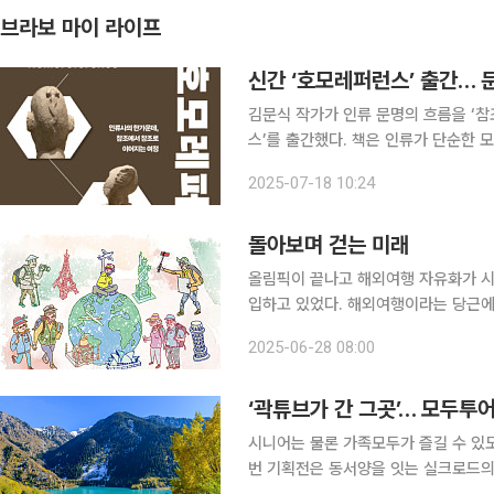
브라보 마이 라이프
신간 ‘호모레퍼런스’ 출간… 
김문식 작가가 인류 문명의 흐름을 ‘참조
스’를 출간했다. 책은 인류가 단순한 모방을 넘어 관찰과 비판, 해석을 통해 진보해 온 존재임을 전제
로, 인간을 ‘호모레퍼런스(Homo Ref
2025-07-18 10:24
받아들이고 재구성해 새로운 것을 만
돌아보며 걷는 미래
올림픽이 끝나고 해외여행 자유화가 시
입하고 있었다. 해외여행이라는 당근에
만, 해외여행은 매력적이었다. 잦은 
2025-06-28 08:00
일이지만 보고 먹고 자는 모든 것이 
‘곽튜브가 간 그곳’… 모두투
시니어는 물론 가족모두가 즐길 수 있도
번 기획전은 동서양을 잇는 실크로드의