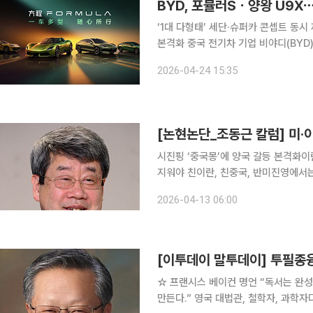
‘1대 다형태’ 세단·슈퍼카 콘셉트 동
본격화 중국 전기차 기업 비야디(BYD)가 세단부터 슈퍼카, 초고가 럭셔리 스포츠유틸리티차량
(SUV)까지 아우르는 ‘풀라인업 전략
2026-04-24 15:35
브랜드 경험을 앞세운 프리미엄 시장 
[논현논단_조동근 칼럼] 미·이
시진핑 ‘중국몽’에 양국 갈등 본격화
지워야 친이란, 친중국, 반미진영에서는 미국과 이란의 전쟁을 명분 없는 미국의 침략전쟁으로 인식
하고 또 그렇게 규정하고 있다. 그렇다면 
2026-04-13 06:00
란 전쟁은 ‘입체적’으로 살펴봐야 한다
[이투데이 말투데이] 투필
☆ 프랜시스 베이컨 명언 “독서는 완성된 사람을, 담론은 재치 있는 사람을, 필기는 정확한 사람을
만든다.” 영국 대법관, 철학자, 과학자다. 기존 아리스토텔레스의 연역적 방법론을 부정하고, 자연에