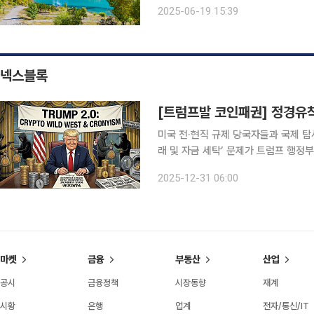
마다. 카자흐스탄, 우즈베키스탄, 키르
2025-06-19 15:39
구성했다. 한 나라만 집중적으로 둘러볼
넥스블록
미국 전·현직 규제 당국자들과 국제 
래 및 자금 세탁’ 문제가 트럼프 행정
임 직후 가상자산 관련 자금세탁과 불
2025-12-31 06:00
가상자산 업계의 자금 결속이 강화되
마켓
금융
부동산
산업
공시
금융정책
시장동향
재계
시황
은행
업계
전자/통신/IT