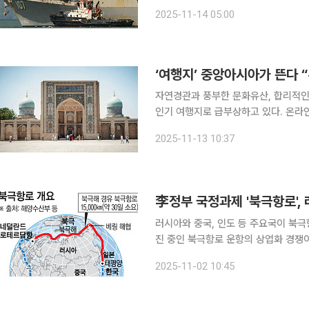
하면서 중국의 남미 세력 확장에도 제
2025-11-14 05:00
‘여행지’ 중앙아시아가 뜬다 “
자연경관과 풍부한 문화유산, 합리적
인기 여행지로 급부상하고 있다. 온라인 여행 플랫폼 아고다가 올 들어 10월까지 대한민국 여행객
검색 데이터를 분석한 결과 우즈베키스
2025-11-13 10:37
李정부 국정과제 '북극항로',
러시아와 중국, 인도 등 주요국이 북
진 중인 북극항로 운항의 상업화 경쟁이 본격화되고 있다. 2일 
류리포트에 따르면 러시아는 올해 10
2025-11-02 10:45
계획을 체결하며 북극항로의 새로운 질