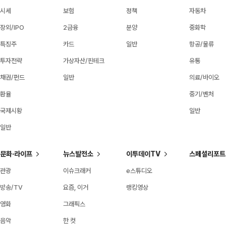
시세
보험
정책
자동차
장외/IPO
2금융
분양
중화학
특징주
카드
일반
항공/물류
투자전략
가상자산/핀테크
유통
채권/펀드
일반
의료/바이오
환율
중기/벤처
국제시황
일반
일반
문화·라이프
뉴스발전소
이투데이TV
스페셜리포트
관광
이슈크래커
e스튜디오
방송/TV
요즘, 이거
랭킹영상
영화
그래픽스
음악
한 컷