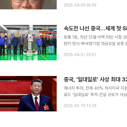
대한 관찰과 실험을 통해 과학적 사실
2026-04-09 06:00
제시해 고전 경험론의 창시자라 불린다.
링룽 1호, 작년 12월 비핵 터빈 시
턴키 방식·中국영기업 자금조달 보증 등
세계 최초 상용화를 추진하며 속도전에 나서고 있다. 31일 원전 전문매
2026-04-01 05:01
에 따르면 중국 원자력 국영기업 중국
에너지 투자, 전체 40% 차지미국 지
로드 ‘일대일로’ 투자·건설 규모가 사상 최대를 기록
케이)에 따르면 호주 그리피스대와 중
2026-03-19 15:39
서(MOU)를 체결한 150개국을 조사