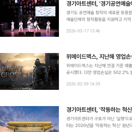
경기아트센터, '경기공연예술
경기도 공연예술 창작의 새로운 등용문이 열린다. 17일 경기아트센터는 경
예술단체의 창작활동을 지원하고 지역
(G-ARTS AWARDS)' 참가 작품을 17일부터 31
2026-03-17 13:46
3개 장르를 대상으로 하며, 서류심
위메이드맥스, 지난해 영업손실
위메이드맥스는 지난해 연결 기준 매출이
공시했다. 다만 영업손실은 502.2% 
출 증가는 대표작 '나이트 크로우'와 
2026-02-09 16:39
2023년 4월 출시한 나이트 크로우는
경기아트센터가 구호가 아닌 '실행'으로 경
터는 2026년을 '작동하는 혁신' 원년