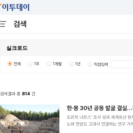
검색
전체
1주
1개월
1년
직접입력
검색결과 총
814
건
한·몽 30년 공동 발굴 결실
도르릭 나르스' 조사 성과 세계유산 
노와 한반도 고대사 연결하는 연구 가치 주목 한국과 몽골이 30년 가까이 이어온 
과가 유네스코 세계유산 등재로 이어졌다