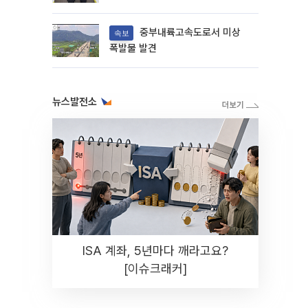
중부내륙고속도로서 미상
속보
폭발물 발견
뉴스발전소
ISA 계좌, 5년마다 깨라고요?
[이슈크래커]