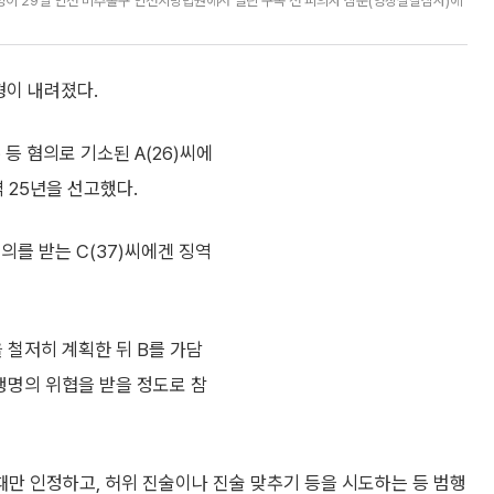
명이 29일 인천 미추홀구 인천지방법원에서 열린 구속 전 피의자 심문(영장실질심사)에
형이 내려졌다.
등 혐의로 기소된 A(26)씨에
역 25년을 선고했다.
의를 받는 C(37)씨에겐 징역
 철저히 계획한 뒤 B를 가담
생명의 위협을 받을 정도로 참
때만 인정하고, 허위 진술이나 진술 맞추기 등을 시도하는 등 범행