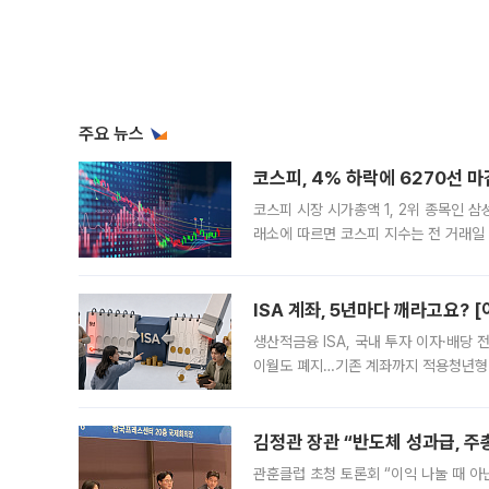
주요 뉴스
코스피, 4% 하락에 6270선 마
코스피 시장 시가총액 1, 2위 종목인 
래소에 따르면 코스피 지수는 전 거래일 대
1.81% 내린 6478.75에 출발한 코
다. 이날 오전
ISA 계좌, 5년마다 깨라고요? 
생산적금융 ISA, 국내 투자 이자·배당
이월도 폐지…기존 계좌까지 적용청년형 
는 5년마다 계좌를 해지하라는 건가요?”
편을
김정관 장관 “반도체 성과급, 
관훈클럽 초청 토론회 “이익 나눌 때 아