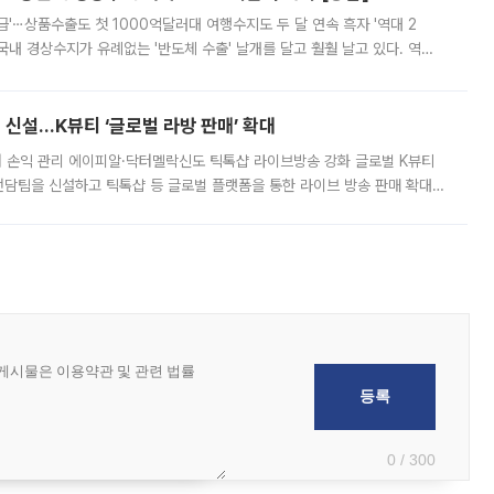
급'⋯상품수출도 첫 1000억달러대 여행수지도 두 달 연속 흑자 '역대 2
국내 경상수지가 유례없는 '반도체 수출' 날개를 달고 훨훨 날고 있다. 역대
경상수지 뿐 아니라 상반기 경상수지 흑자도 2000억달러에 근접하며 사상 최
신설…K뷰티 ‘글로벌 라방 판매’ 확대
터 손익 관리 에이피알·닥터멜락신도 틱톡샵 라이브방송 강화 글로벌 K뷰티
담팀을 신설하고 틱톡샵 등 글로벌 플랫폼을 통한 라이브 방송 판매 확대에
급하는 데서 한발 더 나아가 방송 기획과 상품 구성, 출연자 섭외, 손익
0 / 300