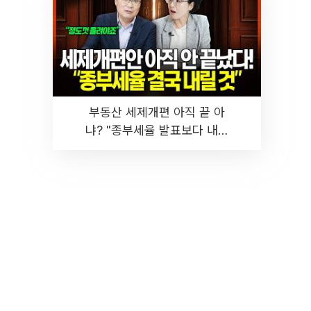
부동산 세제개편 아직 끝 아
냐? "종부세율 발표보다 내릴
것" 장기거주·양도세 전망 I 집
땅지성 I 김인만, 진미윤