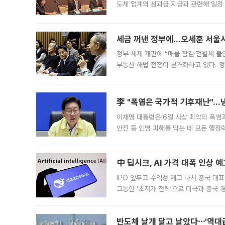
도체 업계의 성과급 지급과 관련해 일정
최근 상법·자본시장법 개정으로 기업 지
세금 꺼낸 정부에…오세훈 서울시장
정부 세제 개편에 “매물 잠김·전월세 불
부동산 해법 전쟁이 본격화하고 있다. 
드를 꺼내자 서울시는 전·월세 부담만 
李 "폭염은 국가적 기후재난"…냉
이재명 대통령은 6일 사상 최악의 폭염
안전 등 인명 피해를 막는 데 모든 행
인프라 확충 계획을 내년도 예산안에 반
中 딥시크, AI 가격 대폭 인상 
IPO 앞두고 수익성 제고 나서 중국 대표
그동안 ‘초저가 전략’으로 미국과 중국
가된다. 블룸버그통신에 따르면 딥시크는
반도체 날개 달고 날았다⋯'역대급