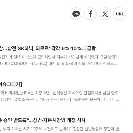
감…삼전·SK하닉 '와르르' 각각 6%·10%대 급락
삼성전자와 SK하이닉스가 급락하면서 지수가 4% 넘게 하락했다. 6일 한국거
비 301.88포인트(4.58%) 내린 6296.38에 장을 마감했다. 전장보다
스피는 장중 한때 6550.94까지 오르기도 했으나 6238.32까지 밀리기도 했
[이슈크래커]
 전액 비과세일반 ISA는 최장 5년…손익통산·과세이연 단절미사용 납입 한도
납입액 10% 소득공제…“10% 환급”은 아냐 “오랫동안 운용하라더니 이제
 ‘만능 절세 통장’으로 불리는 개인종합자산관리계좌(ISA)가 두 갈래로 개
주총 승인 받도록”…상법·자본시장법 개정 시사
닌 투자 이어갈 시기” “주52시간제도 손봐야” 김정관 산업통상부 장관이 반