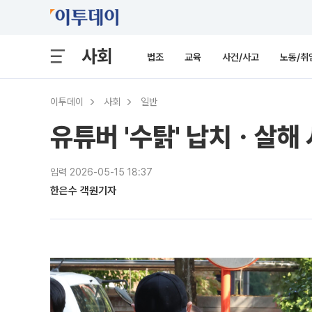
사회
법조
교육
사건/사고
노동/취
이투데이
사회
일반
유튜버 '수탉' 납치ㆍ살해 
입력 2026-05-15 18:37
한은수 객원기자