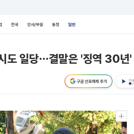
업
전국
인사/부음
동정
일반
시도 일당⋯결말은 '징역 30년'
기사
구글 선호매체 추가