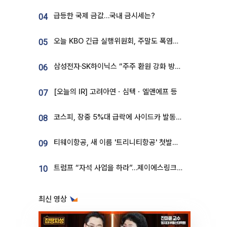
급등한 국제 금값…국내 금시세는?
04
오늘 KBO 긴급 실행위원회, 주말도 폭염취소 될까
05
삼성전자·SK하이닉스 “주주 환원 강화 방안 마련”
06
[오늘의 IR] 고려아연ㆍ심텍ㆍ엘앤에프 등
07
코스피, 장중 5%대 급락에 사이드카 발동…삼성·SK 동반 폭락
08
티웨이항공, 새 이름 '트리니티항공' 첫발…SSC 전략 본격화
09
트럼프 “자석 사업을 하라”…제이에스링크, 비중국 영구자석 공급망 구축 속도
10
최신 영상