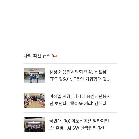
사회 최신 뉴스
장정순 용인시의회 의장, 베트남
FPT 찾았다…"용인 기업협력 뒷받
침"
이상일 시장, 다낭에 용인청년봉사
단 보낸다…'좋아용 거리' 만든다
국민대, ‘AX 이노베이션 얼라이언
스’ 출범⋯AI·SW 산학협력 강화