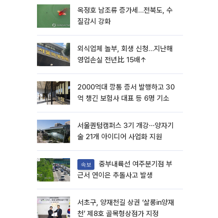
옥정호 남조류 증가세…전북도, 수
질감시 강화
외식업체 놀부, 회생 신청…지난해
영업손실 전년比 15배↑
2000억대 깡통 증서 발행하고 30
억 챙긴 보험사 대표 등 6명 기소
서울퀀텀캠퍼스 3기 개강⋯양자기
술 21개 아이디어 사업화 지원
중부내륙선 여주분기점 부
속보
근서 연이은 추돌사고 발생
서초구, 양재천길 상권 ‘살롱in양재
천’ 제8호 골목형상점가 지정