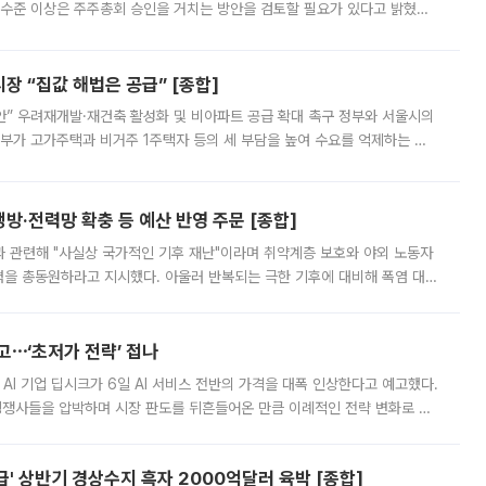
 수준 이상은 주주총회 승인을 거치는 방안을 검토할 필요가 있다고 밝혔다.
배구조와 주주권 강화 논의가 이어지는 가운데, 핵심 연구인력에 대한
 “집값 해법은 공급” [종합]
안” 우려재개발·재건축 활성화 및 비아파트 공급 확대 촉구 정부와 서울시의
정부가 고가주택과 비거주 1주택자 등의 세 부담을 높여 수요를 억제하는 카
키울 것이라며 세금이 아닌 공급이 근본적인 처방이라고 전면 반박했다.
방·전력망 확충 등 예산 반영 주문 [종합]
과 관련해 "사실상 국가적인 기후 재난"이라며 취약계층 보호와 야외 노동자
정력을 총동원하라고 지시했다. 아울러 반복되는 극한 기후에 대비해 폭염 대응
영하는 방안도 검토하라고 주문했다. 이 대통령은 이날 폭염·가뭄 대
예고⋯‘초저가 전략’ 접나
 AI 기업 딥시크가 6일 AI 서비스 전반의 가격을 대폭 인상한다고 예고했다.
 경쟁사들을 압박하며 시장 판도를 뒤흔들어온 만큼 이례적인 전략 변화로 평
 이날 공지를 통해 구체적인 인상 폭은 공개하지 않았지만 상당한 수
' 상반기 경상수지 흑자 2000억달러 육박 [종합]