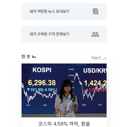
내가 저장한 뉴스 모아보기
내가 구독한 기자 전체보기
한 컷
코스피 4.58% 하락, 환율