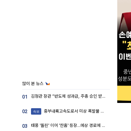
많이 본 뉴스
김정관 장관 “반도체 성과급, 주총 승인 받도록”…상법·자본시장법 개정 시사
01
중부내륙고속도로서 미상 폭발물 발견
02
속보
태풍 '돌핀' 이어 '찬홈' 등장…예상 경로에 한국 '한숨'
03