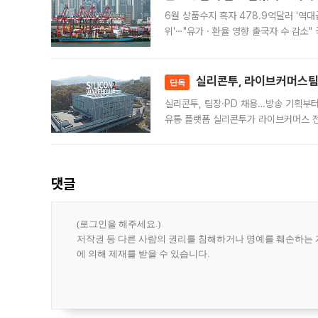
6월 상품수지 흑자 478.9억달러 '역대
위'⋯"유가ㆍ환율 영향 출국자 수 감소" 
급 수출 호조가 매달 이어지면서 6월 
대 기
실리콘투, 라이브커머스팀 
단독
실리콘투, 팀장·PD 채용…방송 기획부
유통 플랫폼 실리콘투가 라이브커머스 전
나섰다. 국내 화장품을 해외 유통망에 공
댓글