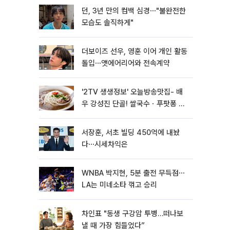
던, 3년 만의 컴백 심경⋯"불완전한
모습도 솔직하게"
더보이즈 선우, 영훈 이어 개인 활동
돌입⋯앳에어리어와 전속계약
'2TV 생생정보' 오늘방송맛집- 배
우 강성진 단골! 쌀국수ㆍ푸팟퐁 커
리 맛집 '블○○○'
서장훈, 서초 빌딩 450억에 내놨
다⋯시세차익은
WNBA 박지현, 5분 출전 무득점⋯
LA는 미네소타 꺾고 승리
차인표 "동생 구강암 투병…떠나보
낼 때 가장 힘들었다”