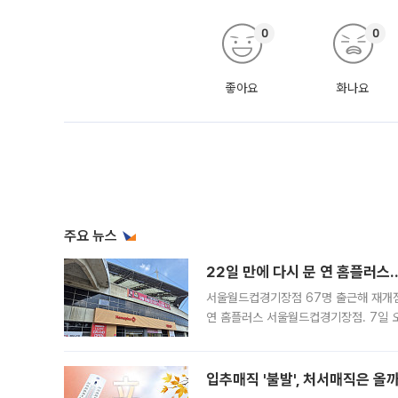
0
0
좋아요
화나요
주요 뉴스
22일 만에 다시 문 연 홈플러스
서울월드컵경기장점 67명 출근해 재개점 
연 홈플러스 서울월드컵경기장점. 7일 
우유, 과일 같은 신선식품이 차근차근 자
입추매직 '불발', 처서매직은 올