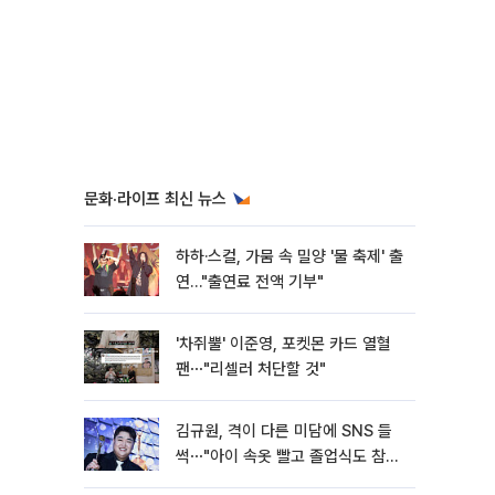
문화·라이프 최신 뉴스
하하·스컬, 가뭄 속 밀양 '물 축제' 출
연…"출연료 전액 기부"
'차쥐뿔' 이준영, 포켓몬 카드 열혈
팬⋯"리셀러 처단할 것"
김규원, 격이 다른 미담에 SNS 들
썩⋯"아이 속옷 빨고 졸업식도 참
석"