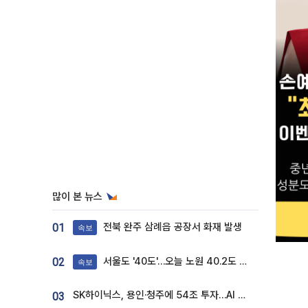
많이 본 뉴스
전북 완주 삼례읍 공장서 화재 발생
01
속보
서울도 '40도'…오늘 노원 40.2도 기록
02
속보
SK하이닉스, 용인·청주에 54조 투자…AI 메모리 생산기지 키운다
03