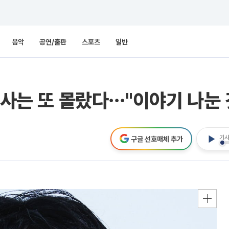
음악
공연/출판
스포츠
일반
속사는 또 몰랐다⋯"이야기 나눈 
기사
구글 선호매체 추가