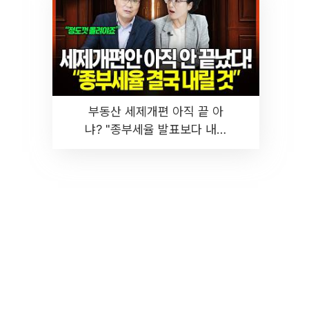
부동산 세제개편 아직 끝 아
냐? "종부세율 발표보다 내릴
것" 장기거주·양도세 전망 I 집
땅지성 I 김인만, 진미윤