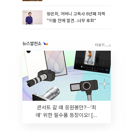
방은희, 어머니 고독사 6년째 자책
“이틀 만에 발견…너무 후회”
뉴스발전소
콘서트 갈 때 응원봉만?⋯'최
애' 위한 필수품 등장이오! [솔
드아웃]