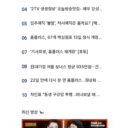
'2TV 생생정보' 오늘방송맛집- 배우 강성진 단골! 쌀국수ㆍ푸팟퐁 커리 맛집 '블○○○'
04
입추매직 '불발', 처서매직은 올까요? [해시태그]
05
홈플러스, 67개 핵심점포 13일 정식 개장…영업 재개 속도
06
'기사회생, 홈플러스 재개장' [포토]
07
08
日대기업 여름 보너스 평균 935만원⋯건설회사 1800만 넘어
22일 만에 다시 문 연 홈플러스…정상화 바쁜데 재고 없어 ‘발동동’[가보니]
09
차인표 "동생 구강암 투병…떠나보낼 때 가장 힘들었다”
10
최신 영상