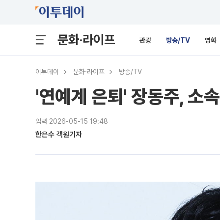
문화·라이프
관광
방송/TV
영화
이투데이
문화·라이프
방송/TV
'연예계 은퇴' 장동주, 소
입력 2026-05-15 19:48
한은수 객원기자