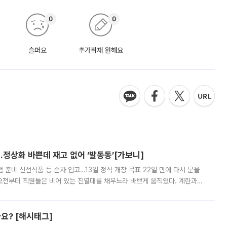
0
0
슬퍼요
추가취재 원해요
…정상화 바쁜데 재고 없어 ‘발동동’[가보니]
준비 신선식품 등 순차 입고…13일 정식 개장 목표 22일 만에 다시 문을
오전부터 직원들은 비어 있는 진열대를 채우느라 바쁘게 움직였다. 계란과
리를 잡기 시작했지만, 매장 곳곳엔 여전히 텅 빈 매대가 먼저 눈에 들어왔
까요? [해시태그]