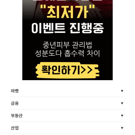
마켓
금융
부동산
산업