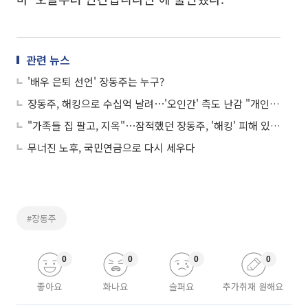
관련 뉴스
'배우 은퇴 선언' 장동주는 누구?
장동주, 해킹으로 수십억 날려⋯'오인간' 측도 난감 "개인적 이슈"
"가족들 집 팔고, 지옥"⋯잠적했던 장동주, '해킹' 피해 있었다
무너진 노후, 국민연금으로 다시 세우다
#장동주
0
0
0
0
좋아요
화나요
슬퍼요
추가취재 원해요