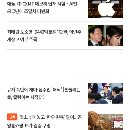
애플, 中 CXMT 메모리 탑재 시험…AI발
공급난에 조달처 다변화
최태원·노소영 '9440억 분할' 판결, 이번주
재상고 여부 주목
규제 폭탄에 개미·집주인 '패닉' [흔들리는
룰, 출렁이는 시장]①
젖소 섞어놓고 ‘한우 원육’ 팔이...공
단독
영홈쇼핑 표기·검증 구멍