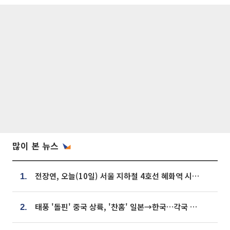
많이 본 뉴스
전장연, 오늘(10일) 서울 지하철 4호선 혜화역 시위…1호선 용산역 무정차
1.
태풍 '돌핀' 중국 상륙, '찬홈' 일본→한국…각국 기상청 예상 경로는?
2.