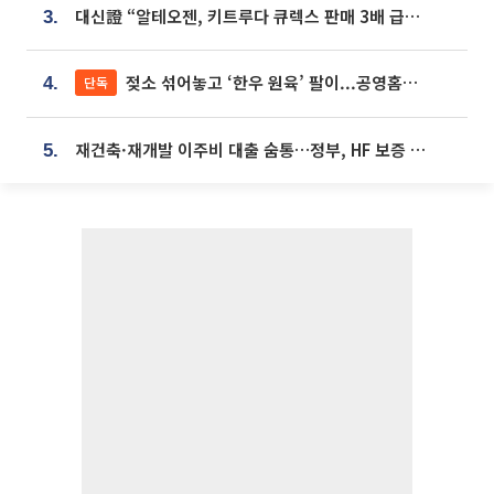
대신證 “알테오젠, 키트루다 큐렉스 판매 3배 급증…목표가 41만원 상향”
3.
젖소 섞어놓고 ‘한우 원육’ 팔이...공영홈쇼핑 표기·검증 구멍
단독
4.
재건축·재개발 이주비 대출 숨통…정부, HF 보증 신설 추진
5.