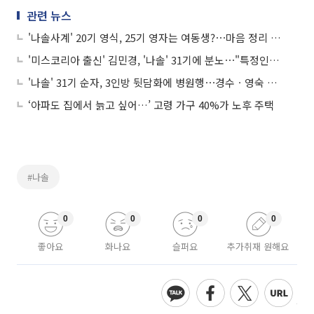
관련 뉴스
'나솔사계' 20기 영식, 25기 영자는 여동생?⋯마음 정리 끝 "핑계 대지 않을 것"
'미스코리아 출신' 김민경, '나솔' 31기에 분노⋯"특정인들 무서워, 착하게 살자"
'나솔' 31기 순자, 3인방 뒷담화에 병원행⋯경수ㆍ영숙 최커 분위기 솔솔
‘아파도 집에서 늙고 싶어…’ 고령 가구 40%가 노후 주택
#나솔
0
0
0
0
좋아요
화나요
슬퍼요
추가취재 원해요