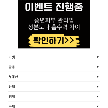
마켓
금융
부동산
산업
경제
국제