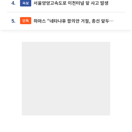
서울양양고속도로 이천터널 앞 사고 발생
속보
4.
하마스 “네타냐후 합의안 거절, 총선 앞두고 시간 끌기”
단독
5.