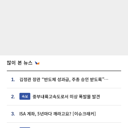
많이 본 뉴스
김정관 장관 “반도체 성과급, 주총 승인 받도록”…상법·자본시장법 개정 시사
1.
중부내륙고속도로서 미상 폭발물 발견
속보
2.
ISA 계좌, 5년마다 깨라고요? [이슈크래커]
3.