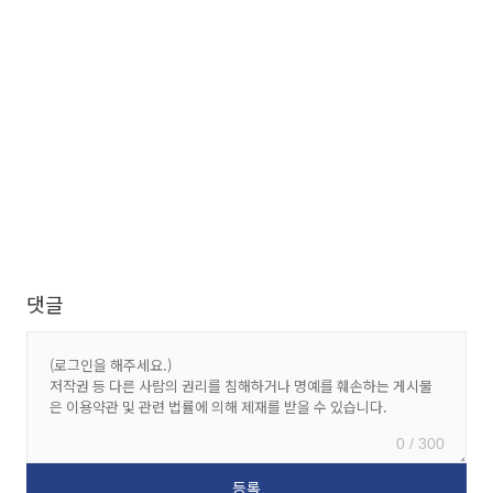
댓글
0 / 300