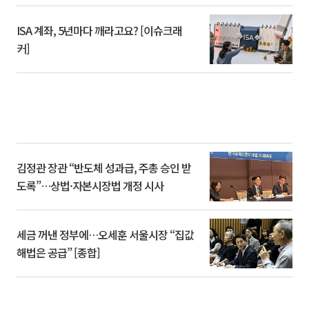
ISA 계좌, 5년마다 깨라고요? [이슈크래
커]
김정관 장관 “반도체 성과급, 주총 승인 받
도록”…상법·자본시장법 개정 시사
세금 꺼낸 정부에…오세훈 서울시장 “집값
해법은 공급” [종합]