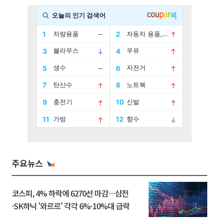
주요뉴스
코스피, 4% 하락에 6270선 마감…삼전
·SK하닉 '와르르' 각각 6%·10%대 급락