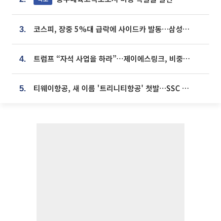
코스피, 장중 5%대 급락에 사이드카 발동…삼성·SK 동반 폭락
3.
트럼프 “자석 사업을 하라”…제이에스링크, 비중국 영구자석 공급망 구축 속도
4.
티웨이항공, 새 이름 '트리니티항공' 첫발…SSC 전략 본격화
5.