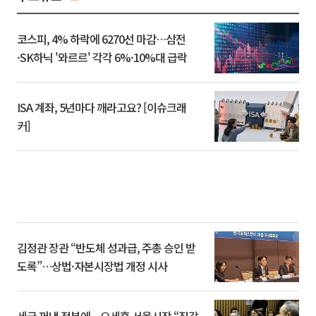
코스피, 4% 하락에 6270선 마감…삼전
·SK하닉 '와르르' 각각 6%·10%대 급락
ISA 계좌, 5년마다 깨라고요? [이슈크래
커]
김정관 장관 “반도체 성과급, 주총 승인 받
도록”…상법·자본시장법 개정 시사