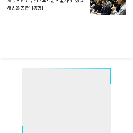
세금 꺼낸 정부에…오세훈 서울시장 “집값
해법은 공급” [종합]