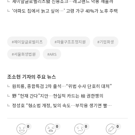
제이알글로벌리츠發 신용쇼크…레고랜드 악몽 깨울까
‘아파도 집에서 늙고 싶어…’ 고령 가구 40%가 노후 주택
#제이알글로벌리츠
#자율구조조정지원
#기업회생
#서울회생법원
#ARS
조소현 기자의 주요 뉴스
원희룡, 종합특검 2차 출석…“위법 수사 단호히 대처”
野 “헌재 간다”지만…현실적 카드는 檢 권한쟁의
정성호 “형소법 개정, 빛의 속도…부작용 생기면 빨리 고쳐야”
0
0
0
0