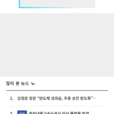
많이 본 뉴스
김정관 장관 “반도체 성과급, 주총 승인 받도록”…상법·자본시장법 개정 시사
1.
중부내륙고속도로서 미상 폭발물 발견
속보
2.