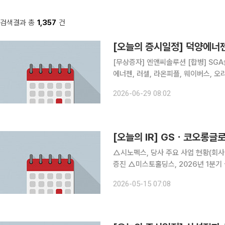
검색결과 총
1,357
건
[오늘의 증시일정] 덕양에
[무상증자] 엔앤씨솔루션 [합병] SGA솔루션즈, 시노펙스 [상호변경] 청보 [주주총회] 월덱스, 덕양
에너젠, 러셀, 라온피플, 웨이버스, 오리
CG인바이츠, 모바일어플라이언스, 티
2026-06-29 08:02
[오늘의 IR] GSㆍ코오롱
△시노펙스, 당사 주요 사업 현황(회사 
증진 △미스토홀딩스, 2026년 1분기
현대해상, 2026년 1분기 경영실적 발
2026-05-15 07:08
을 통한 기업관심도 제고 △DB손해보험