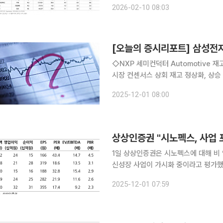
2026-02-10 08:03
제 보조가 아니라 시장 주요 매수 주체
[오늘의 증시리포트] 삼성전
◇NXP 세미컨덕터 Automotive 재
시장 컨센서스 상회 재고 정상화, 상승 
서버 시장을 정조준하다 HBM의 아쉬움, 
2025-12-01 08:00
량)의 동반 랠리 On-Device AI의
상상인증권 "시노펙스, 사업
1일 상상인증권은 시노펙스에 대해 비
신성장 사업이 가시화 중이라고 평가했
일 종가는 6170원이다. 하태기 상상인증권 연구원은 "동사는 사업 포트폴리오를 개선을 추진 중"이
2025-12-01 07:59
라며 "전기차 배터리용 FPCB 양산 등