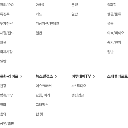
장외/IPO
2금융
분양
중화학
특징주
카드
일반
항공/물류
투자전략
가상자산/핀테크
유통
채권/펀드
일반
의료/바이오
환율
중기/벤처
국제시황
일반
일반
문화·라이프
뉴스발전소
이투데이TV
스페셜리포트
관광
이슈크래커
e스튜디오
방송/TV
요즘, 이거
랭킹영상
영화
그래픽스
음악
한 컷
공연/출판