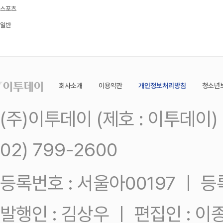
스포츠
일반
회사소개
이용약관
개인정보처리방침
청소년
(주)이투데이 (제호 : 이투데이
02) 799-2600
등록번호 : 서울아00197 ㅣ 등록일
발행인 : 김상우 ㅣ 편집인 : 