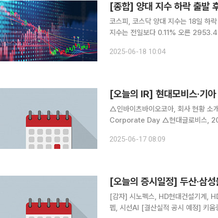
[종합] 양대 지수 하락 출발 
코스피, 코스닥 양대 지수는 18일 하락 출발 후 강보합 전
지수는 전일보다 0.11% 오른 2953.47에 거래 중이다. 개인 홀로 
국인과 기관은 각각 447억 원, 865억 원을 순매도 중이다.
2025-06-18 10:04
전 9시 53분 기준 전장보다 2.10
[오늘의 IR] 현대모비스·기아
△인바이츠바이오코아, 회사 현황 소개 및 투자자 이해
Corporate Day △현대글로비스, 2025 여름 Corporate Day 참석 △KG모빌리티, 기업설명
회를 통한 당사에 대한 투자자 및 이해관계자의 이해도 제고 
2025-06-17 08:09
이해증진 및 기업가치 제고 △현대지에
[오늘의 증시일정] 두산·삼성
[감자] 시노펙스, HD현대건설기계, HD
펩, 시선AI [결산실적 공시 예정] 키움