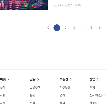
다. 27일 코스피지수는 전 거래일보다 24,90포인트(p)(1.02%) 하락한 2404.77에 마감했다. 장
2024-12-27 15:48
중엔 전일 대비 40포인트 넘게 빠진 23
1
2
3
4
5
6
마켓
금융
부동산
산업
공시
금융정책
시장동향
재계
시황
은행
업계
전자/통신/IT
시세
보험
정책
자동차