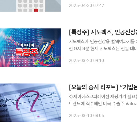
건설, 에코프로에이치엔, SKC, 두산
2025-04-30 07:47
템즈, LX인터내셔널, 한화비전, 산일전
시노펙스가 인공신장용 혈액여과기를 처음으
전 9시 9분 현재 시노펙스는 전일 대비 940
스는 모로코 의료기기 전문기업 '프리메
2025-03-20 09:10
(MOU)를 체결
[오늘의 증시 리포트] “기업
◇제이에스코퍼레이션 재평가가 필요한 시점 본업은 승승장구, 하얏트호텔은 플러스 요인 저가소비
트렌드에 직수혜인 미국 수출주 Valuation & Risk: 극단적 저평가 및 배당수익률 7.2% 최승환 신
한투자증권 ◇기업은행 배당성향 35% 고배당 은행주 배당성향 상승 반영해 목표주가 상향 1Q25
2025-03-10 08:06
지배순이익 7641억 원 예상 정준