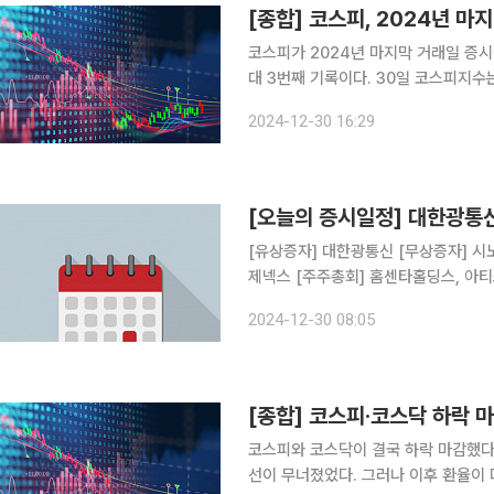
코스피가 2024년 마지막 거래일 증시
대 3번째 기록이다. 30일 코스피지수는 전 거래일보다 5.28포인트(p)(0.22%) 하락한 2399.49
에 마감했다. 장 내내 전일대비 상승
2024-12-30 16:29
마감했다. 이날 개인과 외국인은 각각
[오늘의 증시일정] 대한광통
[유상증자] 대한광통신 [무상증자] 시노펙스 [분할·합병] KG모빌리티, 에이스테크 [상호변경] HLB
제넥스 [주주총회] 홈센타홀딩스,
2024-12-30 08:05
[종합] 코스피·코스닥 하락 마
코스피와 코스닥이 결국 하락 마감했다.
선이 무너졌었다. 그러나 이후 환율이 