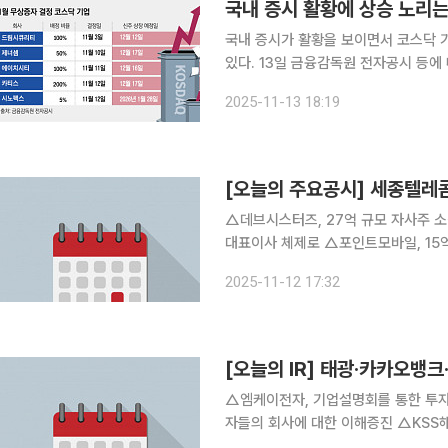
국내 증시 활황에 상승 노리
국내 증시가 활황을 보이면서 코스닥 
있다. 13일 금융감독원 전자공시 등에 따르면 하반기 들어 무상증자를 결정한 코스닥 상장사는 총
19곳으로 집계됐다. 지난해 같은 기간 18곳과
2025-11-13 18:19
시큐리티, 제너셈, 에이치시티, 카티스
[오늘의 주요공시] 세종텔레
△데브시스터즈, 27억 규모 자사주 
대표이사 체제로 △포인트모바일, 15억
체결 △카티스, 200% 무상증자 결정
2025-11-12 17:32
일 단독 대표 체제로 변경 △네오위즈
[오늘의 IR] 태광·카카오뱅
△엠케이전자, 기업설명회를 통한 투자
자들의 회사에 대한 이해증진 △KSS해
벡, 2025년 2분기 영업실적 발표 △