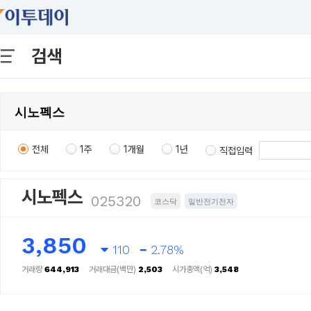
검색
전체
1주
1개월
1년
직접입력
시노펙스
025320
코스닥
일반전기전자
3,850
110
2.78%
거래량
644,913
거래대금(백만)
2,503
시가총액(억)
3,548