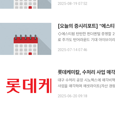
2025-08-19 07:52
고 2) 기업 가치 향상을 위한 핵심 사업
◇에스티팜 탄탄한 펀더멘털 증명할 2
로 주가도 턴어라운드 기대 아이브이리서
4478억 원으로 낮아진 컨센서스 대
2025-07-14 07:46
제시 투자의견 매수, 목표주가 16만5
롯데케미칼, 수처리 사업 매
대구 수처리 공장 시노펙스에 매각비핵심 사업 
사업을 매각하며 에셋라이트(자산 경량화)와 사
은 대구 국가물산업클러스터 내 위치한
2025-06-20 09:18
스멤브레인에 매각한다고 밝혔다. 양사