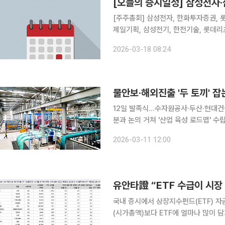
[오늘의 증시일정] 삼성전자·
[주주총회] 삼성전자, 한화투자증권, 롯
제일기획, 삼성전기, 한전기술, 롯데리
원스, 디지아이, 솔트웨어, 엠로, 
2026-03-18 08:24
스, 엘컴텍
물안보·해외진출 '두 토끼' 
12일 발족식…수자원공사·두산·현대건
분과 논의 거쳐 '산업 육성 로드맵' 수립 정부가 기후위기 시대의 '물 부족 해법'을 마련하고 국내
업들의 '해외 시장 진출'을 전폭적으로 
2026-03-11 12:00
전 협의체'를 출범한다. 높
유안타證 “ETF 수급이 시
국내 증시에서 상장지수펀드(ETF) 자
(시가총액)보다 ETF에 얼마나 많이 
분석이 나왔다. 신현용 유안타증권 연구원은 10일 발간한 보고서에서 “ETF를 통한 자금 유입이 이