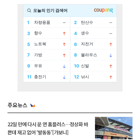
주요뉴스
22일 만에 다시 문 연 홈플러스…정상화 바
쁜데 재고 없어 ‘발동동’[가보니]