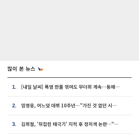
많이 본 뉴스
[내일 날씨] 폭염 한풀 꺾여도 무더위 계속⋯동해안 이틀 연속 비
1.
임영웅, 어느덧 데뷔 10주년⋯"가진 것 없던 시절, 내 앞엔 20명의 팬뿐"
2.
김희철, '뒤집힌 태극기' 지적 후 정치색 논란…"좌우 떠나 우리나라 국기"
3.