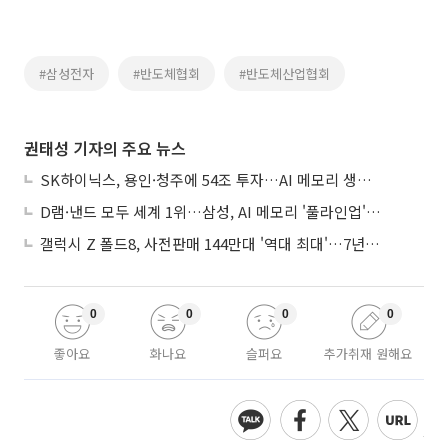
#삼성전자
#반도체협회
#반도체산업협회
권태성 기자의 주요 뉴스
SK하이닉스, 용인·청주에 54조 투자…AI 메모리 생산기지 키운다
D램·낸드 모두 세계 1위…삼성, AI 메모리 '풀라인업'으로 승부
갤럭시 Z 폴드8, 사전판매 144만대 '역대 최대'…7년만에 갤노트10 기록 넘어
0
0
0
0
좋아요
화나요
슬퍼요
추가취재 원해요