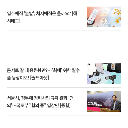
입추매직 '불발', 처서매직은 올까요? [해
시태그]
콘서트 갈 때 응원봉만?⋯'최애' 위한 필수
품 등장이오! [솔드아웃]
서울시, 정부에 정비사업 규제 완화 '건
의'⋯국토부 "협의 중" 입장만 [종합]