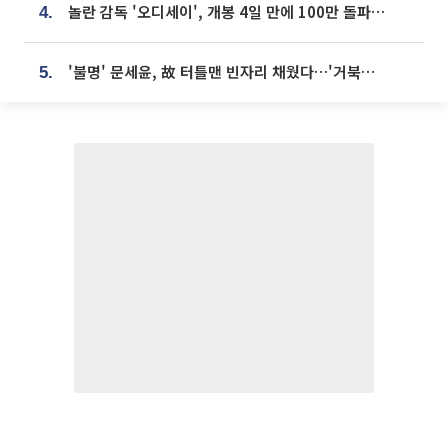
놀란 감독 '오디세이', 개봉 4일 만에 100만 돌파⋯'왕사남' 보다 빠르다
4.
'불명' 문세윤, 故 터틀맨 빈자리 채웠다…'거북이' 눈물의 최종 우승
5.