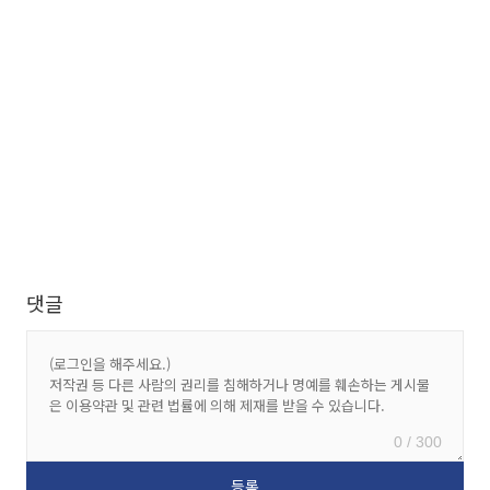
댓글
0 / 300