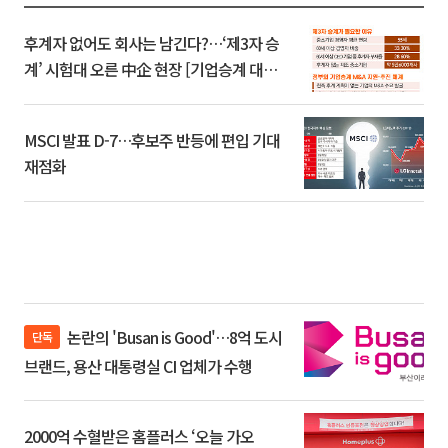
후계자 없어도 회사는 남긴다?…‘제3자 승
계’ 시험대 오른 中企 현장 [기업승계 대전
환]
MSCI 발표 D-7…후보주 반등에 편입 기대
재점화
논란의 'Busan is Good'…8억 도시
단독
브랜드, 용산 대통령실 CI 업체가 수행
2000억 수혈받은 홈플러스 ‘오늘 가오