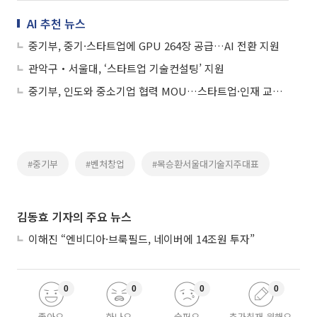
AI 추천 뉴스
중기부, 중기·스타트업에 GPU 264장 공급…AI 전환 지원
관악구‧서울대, ‘스타트업 기술컨설팅’ 지원
중기부, 인도와 중소기업 협력 MOU…스타트업·인재 교류 확대
#중기부
#벤처창업
#목승환서울대기술지주대표
김동효 기자의 주요 뉴스
이해진 “엔비디아·브룩필드, 네이버에 14조원 투자”
0
0
0
0
좋아요
화나요
슬퍼요
추가취재 원해요