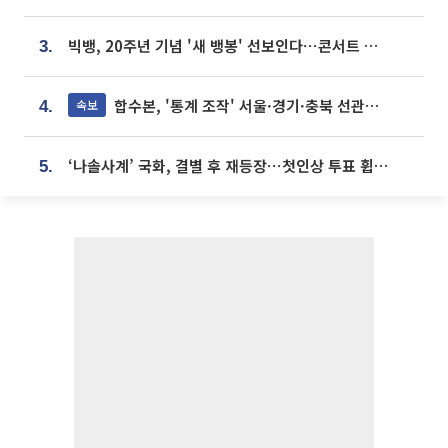
빅뱅, 20주년 기념 '새 뱅봉' 선보인다⋯콘서트 앞두고 팝업 개최
3.
합수본, '통계 조작' 서울·경기·충북 선관위 등 추가 압수수색
속보
4.
‘나솔사계’ 국화, 결별 후 재등장⋯첫인상 투표 휩쓸고 ‘인기녀’ 등극
5.