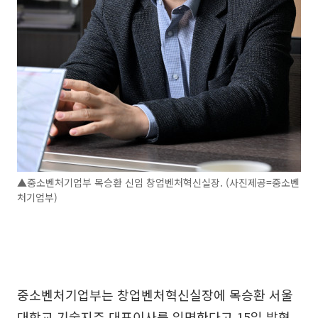
▲중소벤처기업부 목승환 신임 창업벤처혁신실장. (사진제공=중소벤
처기업부)
중소벤처기업부는 창업벤처혁신실장에 목승환 서울
대학교 기술지주 대표이사를 임명한다고 15일 밝혔