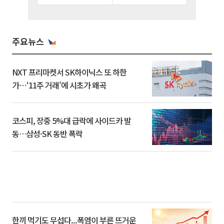
주요뉴스
NXT 프리마켓서 SK하이닉스 또 하한
가⋯‘11주 거래’에 시초가 왜곡
코스피, 장중 5%대 급락에 사이드카 발
동…삼성·SK 동반 폭락
한끼 먹기도 무섭다...폭염이 부른 뜨거운