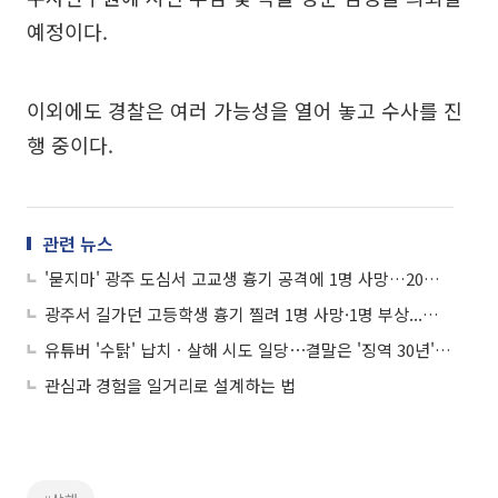
예정이다.
이외에도 경찰은 여러 가능성을 열어 놓고 수사를 진
행 중이다.
관련 뉴스
'묻지마' 광주 도심서 고교생 흉기 공격에 1명 사망…20대 남성 체포
광주서 길가던 고등학생 흉기 찔려 1명 사망·1명 부상...도주한 20대 남성 체포
유튜버 '수탉' 납치ㆍ살해 시도 일당⋯결말은 '징역 30년' 선고
관심과 경험을 일거리로 설계하는 법