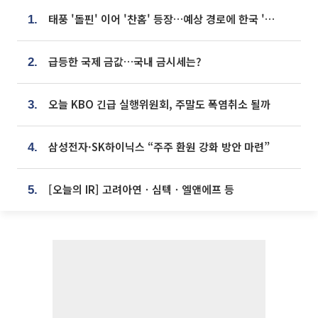
태풍 '돌핀' 이어 '찬홈' 등장…예상 경로에 한국 '한숨'
1.
급등한 국제 금값…국내 금시세는?
2.
오늘 KBO 긴급 실행위원회, 주말도 폭염취소 될까
3.
삼성전자·SK하이닉스 “주주 환원 강화 방안 마련”
4.
[오늘의 IR] 고려아연ㆍ심텍ㆍ엘앤에프 등
5.