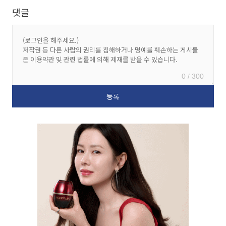
댓글
0 / 300