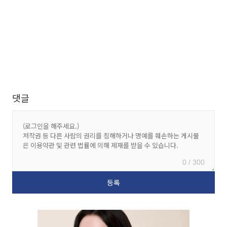
댓글
0 / 300