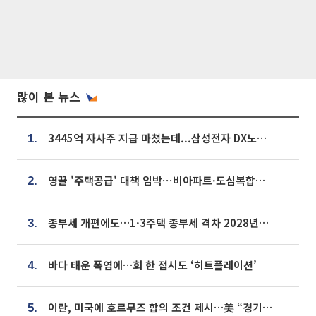
많이 본 뉴스
3445억 자사주 지급 마쳤는데...삼성전자 DX노조, 뒤늦은 '떼쓰기 집회'
1.
영끌 '주택공급' 대책 임박⋯비아파트·도심복합까지 총동원
2.
종부세 개편에도…1·3주택 종부세 격차 2028년부터 확대
3.
바다 태운 폭염에…회 한 접시도 ‘히트플레이션’
4.
이란, 미국에 호르무즈 합의 조건 제시…美 “경기 아직 안 끝나” [종합]
5.