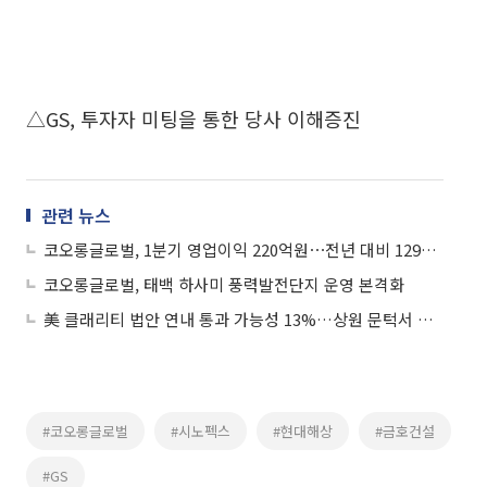
△GS, 투자자 미팅을 통한 당사 이해증진
관련 뉴스
코오롱글로벌, 1분기 영업이익 220억원⋯전년 대비 129%↑
코오롱글로벌, 태백 하사미 풍력발전단지 운영 본격화
美 클래리티 법안 연내 통과 가능성 13%…상원 문턱서 제동
#코오롱글로벌
#시노펙스
#현대해상
#금호건설
#GS