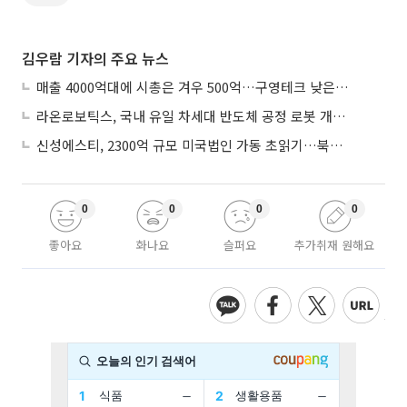
김우람 기자의 주요 뉴스
매출 4000억대에 시총은 겨우 500억…구영테크 낮은 몸값에 저가 승계 마무리
라온로보틱스, 국내 유일 차세대 반도체 공정 로봇 개발 ‘고객사 테스트 진행’
신성에스티, 2300억 규모 미국법인 가동 초읽기…북미 ESS 공략 본격화
0
0
0
0
좋아요
화나요
슬퍼요
추가취재 원해요