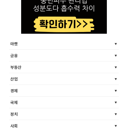
마켓
금융
부동산
산업
경제
국제
정치
사회