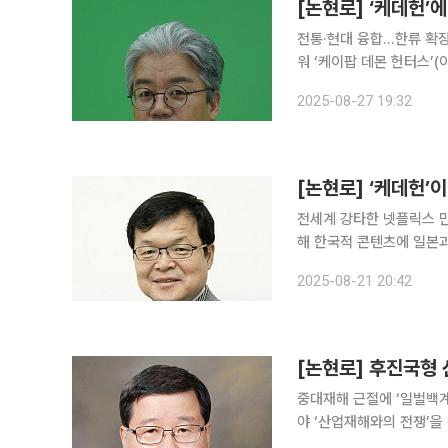
[논현로] ‘케데헌’
전통·현대 융합…한류 확
워 ‘케이팝 데몬 헌터스’(이하 ‘케데헌’) 돌풍을 보는 한국의 속내는 복잡하다. K팝 아이돌이 악령을
무찌른다는 이야기의 애니
2025-08-27 19:32
니메이션이 결합해 뜻밖의 
[논현로] ‘케데헌’
전세계 강타한 넷플릭스 만
해 한국적 콘텐츠에 일본과 미국 기업이 돈을 대고 한국계 캐나다 감독이 제작해 미국의 플랫폼에
얹어져 전 세계에서 돈을 벌고 있다. 지난 6월 20일에 출시돼 화제를 
2025-08-21 20:42
데몬 헌터스(케데헌)’의 얘
[논현로] 후진국형
중대재해 근절에 ‘일벌백
야 ‘산업재해와의 전쟁’을 선포한 이재명 정부는 연일 강도 높은 산업안전대책을 쏟아내고 있다. 이
대통령은 “돈 벌려고, 비