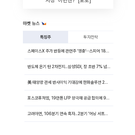
시장 '이번엔?' [포토]
마켓 뉴스
특징주
투자전략
스페이스X 주가 반등에 관련주 ‘껑충’⋯스피어 18%ㆍ에이치브이엠 12%↑
반도체 온기 탄 2차전지...삼성SDI, 장 초반 7% 넘게 껑충
美 태양광 관세 반사이익 기대감에 한화솔루션 20%대·OCI홀딩스 14%대 급등
포스코퓨처엠, 19만톤 LFP 양극재 공급 합의에 9%대 강세
고려아연, 106분기 연속 흑자...2분기 '어닝 서프라이즈'에 장 초반 12%대 강세