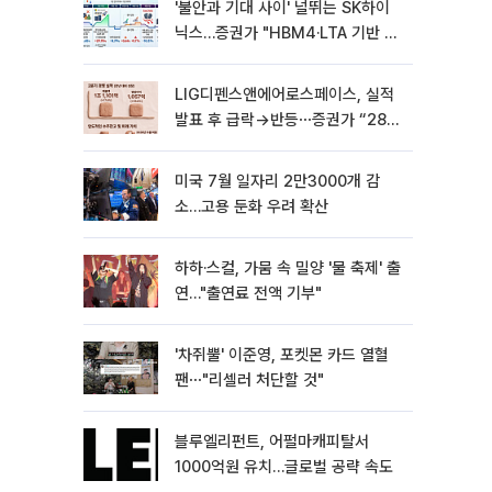
'불안과 기대 사이' 널뛰는 SK하이
닉스…증권가 "HBM4·LTA 기반 펀
터멘털 견고"
LIG디펜스앤에어로스페이스, 실적
발표 후 급락→반등⋯증권가 “28년
까지 튼튼”
미국 7월 일자리 2만3000개 감
소…고용 둔화 우려 확산
하하·스컬, 가뭄 속 밀양 '물 축제' 출
연…"출연료 전액 기부"
'차쥐뿔' 이준영, 포켓몬 카드 열혈
팬⋯"리셀러 처단할 것"
블루엘리펀트, 어펄마캐피탈서
1000억원 유치…글로벌 공략 속도