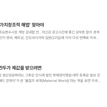
제가 되었다. 자율주행차량 사고의 책임 소재는 기술 상용화를 위해 반드
. 주차 사고에 한정된 것이기는 하지만 회사가
‘가치창조적 해법’ 찾아야
 주요변수시장 개방 감내할 만…자신감 갖고시간에 쫓긴 섣부른 합의 경계
결하였다. 이후 27일에는 유럽연합(EU)이 미국산 에
 미국 내 투자 6000억 달러로
군만두가 제값을 받으려면
업 생산성공짜라는 그릇된 인식에 발전 못해영리병원·대학 등록금 발상 전
달러가 서비스 부문에서 나오고 나머지 1달러가 제조업 등에서 나온다고 했
서비스 산업에 대한 인식은 어떨까