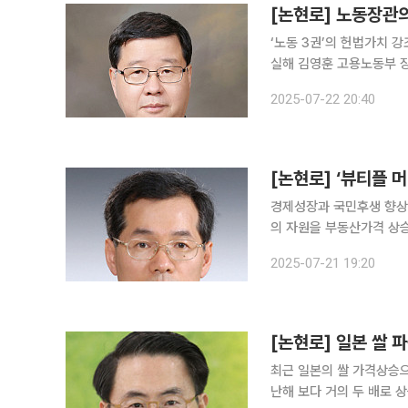
[논현로] 노동장관의
‘노동 3권’의 헌법가치
실해 김영훈 고용노동부 장관은 국회 인사청문회에서 강성노동운동을 펼치는 민주노총 위원장 출신
으로서의 면모(?)를 유감
2025-07-22 20:40
합법 2, 3조 개정안)에
[논현로] ‘뷰티플 
경제성장과 국민후생 향상
의 자원을 부동산가격 상
내외 시장을 개척하는 기업활동에 집중
2025-07-21 19:20
의적 개혁 이후 국내 경제
[논현로] 일본 쌀 
최근 일본의 쌀 가격상승으
난해 보다 거의 두 배로 상