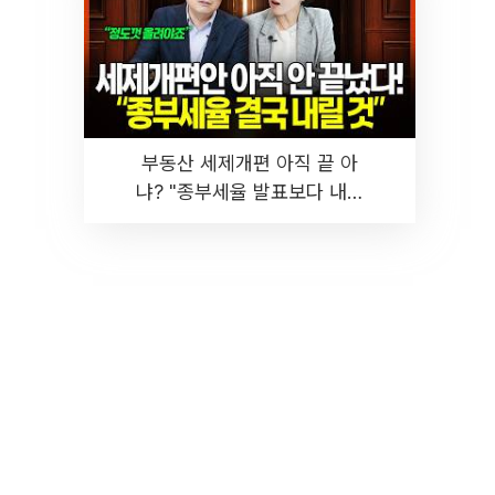
부동산 세제개편 아직 끝 아
냐? "종부세율 발표보다 내릴
것" 장기거주·양도세 전망 I 집
땅지성 I 김인만, 진미윤