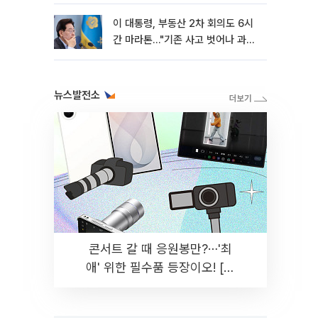
이 대통령, 부동산 2차 회의도 6시
간 마라톤…"기존 사고 벗어나 과감
히 실천"
뉴스발전소
콘서트 갈 때 응원봉만?⋯'최
애' 위한 필수품 등장이오! [솔
드아웃]