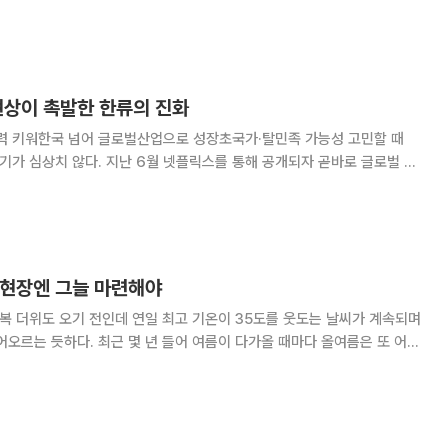
고이즈미 신지로 전 환경상이 후임 장관으로 임명되었다. 겉으로는 “쌀을
 발언으로 여론 비판을 받아 사임한
 현상이 촉발한 한류의 진화
급력 키워한국 넘어 글로벌산업으로 성장초국가·탈민족 가능성 고민할 때
인기가 심상치 않다. 지난 6월 넷플릭스를 통해 공개되자 곧바로 글로벌 시
자료에 따르면 한 달도 되지 않아 9300만 시청 시간을 넘겼고, 5600만
른바 ‘케데헌’ 현상이 세계적으로
 현장엔 그늘 마련해야
삼복 더위도 오기 전인데 연일 최고 기온이 35도를 웃도는 날씨가 계속되며
어오르는 듯하다. 최근 몇 년 들어 여름이 다가올 때마다 올여름은 또 어떻
는 바깥에 잠시 서 있는 것도 버거울 지경이다. 이처럼 가만히 서 있
욱 취약한 곳이 있다. 바로 산