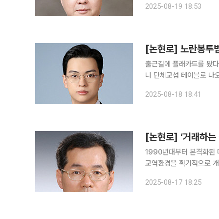
2025-08-19 18:53
살”이라고 질타하면서 면허
[논현로] 노란봉투법
출근길에 플래카드를 봤다.
니 단체교섭 테이블로 나오
조정법 개정안, 소위 ‘노란봉투법’
2025-08-18 18:41
를 낳는 건 아니다. 아니
[논현로] ‘거래하는
1990년대부터 본격화된
교역환경을 획기적으로 개
성장을 달성하였다. 그러나, 세계화가 적절히 관리되지 못하면서 미국·중국(동아시아) 간 국제수지
2025-08-17 18:25
불균형, 미국 등 선진국의