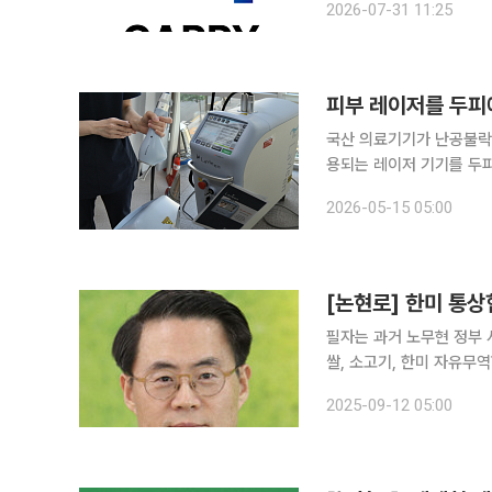
2026-07-31 11:25
차를 통해 사업을 유지하
피부 레이저를 두피
국산 의료기기가 난공불락
용되는 레이저 기기를 두
대표하는 의료기기들이 탈모 치료 시
2026-05-15 05:00
의료기기 ‘라비앙’을 활용
[논현로] 한미 통
필자는 과거 노무현 정부 
쌀, 소고기, 한미 자유무역
미 정상회담도 현장에서 준
2025-09-12 05:00
령 간의 정상회담을 지켜보