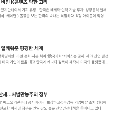
에 비친 K콘텐츠 약한 고리
장했지만해외서 기획·유통…한국은 배제돼‘인력·기술·투자’ 성장동력 일깨
메이션은 넷플릭스에 공개되자마자 글로벌 팬덤을 사로잡았다. K팝과 애
바람을 몰고 오자, 이게 대체 어찌 된 일인
이 일깨워준 평평한 세계
화영화한·미·일 문화·자본 섞여 '脫국가화''서비스는 공짜' 깨야 산업 발전
몰고 있는 애니메이션 ‘케이팝
기다. 이쯤 되면 이 작품의
 산재…처벌만능주의 정부
계’ 예고公기관부터 공사비·기간 보장하고정부감독·기업예방 조치 병행해
용 아끼려고 목숨을 빼앗는 것은 미필적 고의에 의한 살인이자 사회적 타