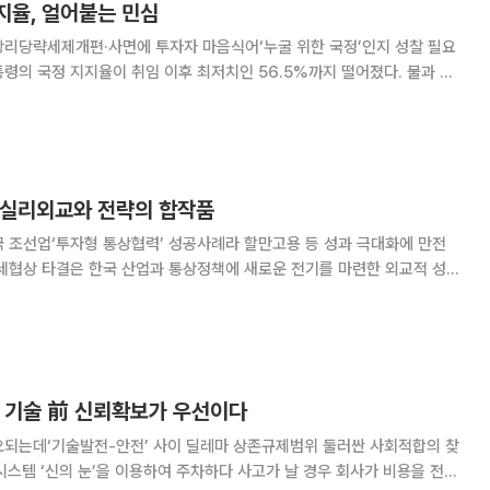
지율, 얼어붙는 민심
당리당략세제개편·사면에 투자자 마음식어‘누굴 위한 국정’인지 성찰 필요
 중반을 유지하던 지지도가 6%포인트 이상 급락한 것은 결코 가벼운 일
배경에는 정치·경제·사회 전반에 걸친 복합적인
, 실리외교와 전략의 합작품
 조선업‘투자형 통상협력’ 성공사례라 할만고용 등 성과 극대화에 만전
전략적 투자를 통해 실리와 명분을 모두 확보했다. 미국의 전략
’ 기술 前 신뢰확보가 우선이다
오되는데‘기술발전-안전’ 사이 딜레마 상존규제범위 둘러싼 사회적합의 찾