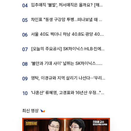
입추매직 '불발', 처서매직은 올까요? [해시태그]
04
차인표 "동생 구강암 투병…떠나보낼 때 가장 힘들었다”
05
서울 40도 찍더니 하남 40.8도·광양 40.2도…전국 '펄펄'
06
[오늘의 주요공시] SK하이닉스·HLB·진에어·포스코홀딩스·네이버·대우건설 등
07
'불안과 기대 사이' 널뛰는 SK하이닉스…증권가 "HBM4·LTA 기반 펀터멘털 견고"
08
영탁, 이경규와 지역 살리기 나선다⋯'우리동네 전성시대' 8일 첫방
09
'나혼산' 류혜영, 고경표와 16년산 우정…"자취방서 부모님과 마주쳐"
10
최신 영상