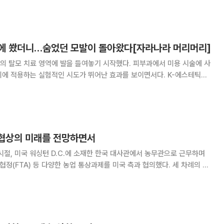
는 동시에 계속기업으로서의 가치를 보전하고 신
에 쐈더니…숨었던 모발이 돌아왔다[자라나라 머리머리]
의 탈모 치료 영역에 발을 들여놓기 시작했다. 피부과에서 미용 시술에 사
피에 적용하는 실험적인 시도가 뛰어난 효과를 보이면서다. K-에스테틱을
장에서도 성과를 거둘지 주목된다. 본지는 최근 원텍의 레이저
해 탈모 치료 시술을 진행하는 의료진을 만나
상협상의 미래를 전망하면서
시절, 미국 워싱턴 D.C.에 소재한 한국 대사관에서 농무관으로 근무하며
협정(FTA) 등 다양한 농업 통상과제를 미국 측과 협의했다. 세 차례의 한
비한 바 있다. 지난 8월 26일, 이재명 대통령과 도널드 트럼프 미국 대통
며 여러 생각이 떠올랐다. 회담