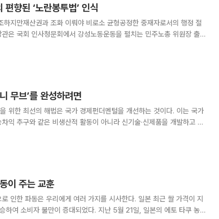
 편향된 ‘노란봉투법’ 인식
 강조하지만재산권과 조화 이뤄야 비로소 균형공정한 중재자로서의 행정 절
없이 드러냈다. 그는 파업조장법이란 비판을 받고 있는 노란봉투법(노동조
 대해 “천문학적 손해배상과 극한투쟁의 악순환을 끊는
머니 무브’를 완성하려면
을 위한 최선의 해법은 국가 경제펀더멘털을 개선하는 것이다. 이는 국가
승차익 추구와 같은 비생산적 활동이 아니라 신기술·신제품을 개발하고 국
 투자함으로써 성취된다. 그러나 외환위기 당시의 신자유주
주체들의 투자 행태를 보면, 대체로 후자보다는 전자
파동이 주는 교훈
로 인한 파동은 우리에게 여러 가지를 시사한다. 일본 최근 쌀 가격이 지
승하여 소비자 불만이 증대되었다. 지난 5월 21일, 일본의 에토 타쿠 농림