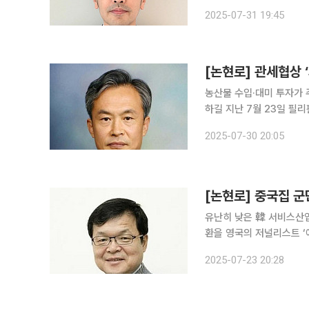
부담하겠다고 발표하여 화
2025-07-31 19:45
시 해결해야 하는 문제였다
[논현로] 관세협상 
농산물 수입·대미 투자가
하길 지난 7월 23일 필리핀이 영국, 베트남, 인도네시아와 일본(22일)에 이어 다섯 번째로 미국과
관세율 19% 및 군사협력 약속으로 협상을 타
2025-07-30 20:05
너지 구매 7500억 달러,
[논현로] 중국집 
유난히 낮은 韓 서비스산
환을 영국의 저널리스트 ‘에드 콘웨이’가 쓴 ‘물질의 세계(Material World)’라는 책을 보면 미국에
서 생산하는 5달러 중 4
2025-07-23 20:28
다. 그런데 우리나라에서 