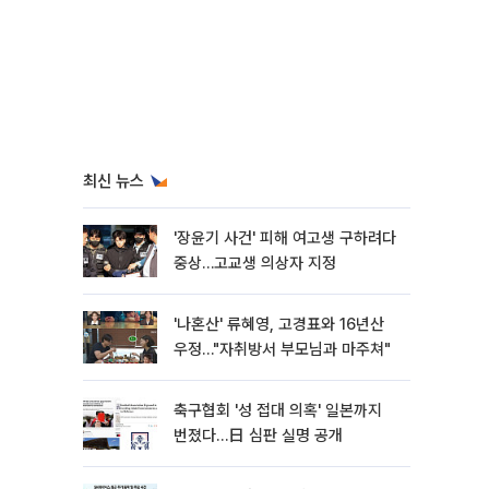
최신 뉴스
'장윤기 사건' 피해 여고생 구하려다
중상…고교생 의상자 지정
'나혼산' 류혜영, 고경표와 16년산
우정…"자취방서 부모님과 마주쳐"
축구협회 '성 접대 의혹' 일본까지
번졌다…日 심판 실명 공개