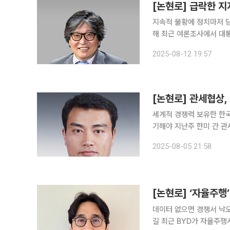
[논현로] 급락한 지
지속적 불황에 정치마저 
해 최근 여론조사에서 대통령의 국정 지지율이 취임 이후 최저치인 56.5%까지 떨어졌다. 불과 몇
주 전까지만 해도 60%대
2025-08-12 19:57
이 아니다. 이번 하락의 
[논현로] 관세협상
세계적 경쟁력 보유한 한국
기해야 지난주 한미 간 관세협상 타결은 한국 산업과 통상정책에 새로운 전기를 마련한 외교적 성과
로 기록될 것이다. 미국의 보호무역주의 기조 속에서 한국은 통상 위기를 슬기롭게 넘기고, 오히려
2025-08-05 21:58
[논현로] ‘자율주행
데이터 없으면 경쟁서 낙
길 최근 BYD가 자율주행시스템 ‘신의 눈’을 이용하여 주차하다 사고가 날 경우 회사가 비용을 전액