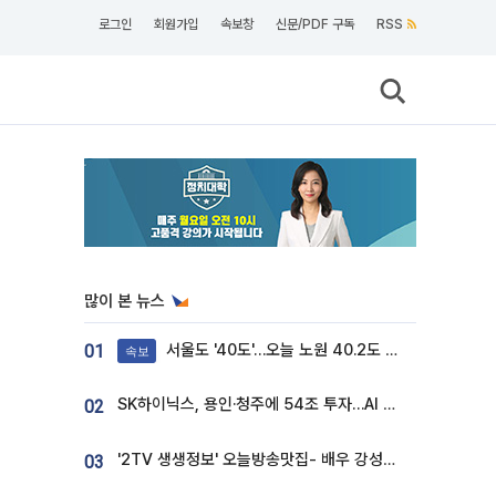
로그인
회원가입
속보창
신문/PDF 구독
RSS
많이 본 뉴스
서울도 '40도'…오늘 노원 40.2도 기록
01
속보
SK하이닉스, 용인·청주에 54조 투자…AI 메모리 생산기지 키운다
02
'2TV 생생정보' 오늘방송맛집- 배우 강성진 단골! 쌀국수ㆍ푸팟퐁 커리 맛집 '블○○○'
03