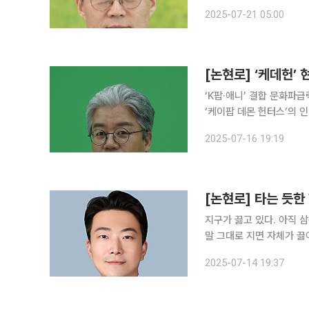
수산성 장관이 사임하고, 
2025-07-21 05:00
사본 적 없다”는 부적절한
[논현로] ‘케데헌’
‘K팝·애니’ 결합 문화파
‘케이팝 데몬 헌터스’의 
청 시간 1위를 차지했다. 
2025-07-16 19:19
시청 횟수를 기록했다. 이
[논현로] 타는 듯한
지구가 끓고 있다. 아직 
말 그대로 지면 자체가 끓
게 날지 걱정부터 앞선다. 한낮에
2025-07-14 19:37
는 것조차 힘든 더위에 더