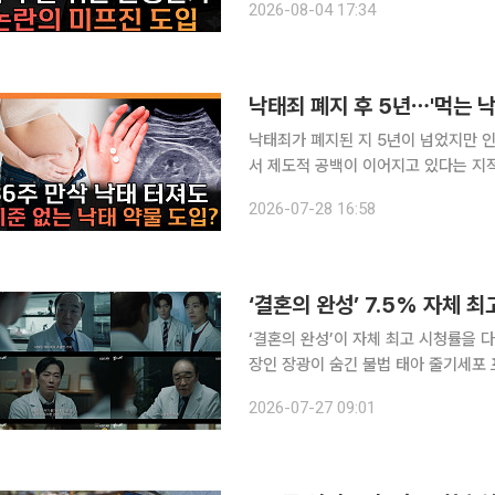
2026-08-04 17:34
동의 여부 등을 논의했다
낙태죄 폐지 후 5년⋯'먹는 낙
낙태죄가 폐지된 지 5년이 넘었지만 
서 제도적 공백이 이어지고 있다는 지적이 나왔다. 본지 김지영 기자와 손윤
유튜브 채널 이투데이TV 'T 같은 F
2026-07-28 16:58
관련 입법 공백 
‘결혼의 완성’ 7.5% 자체 
‘결혼의 완성’이 자체 최고 시청률을 
장인 장광이 숨긴 불법 태아 줄기세포
건에 휘말렸다. 27일 시청률조사회사 닐슨코리아에 따르면 전날 방송된 KBS 2TV 토일 미니시리
2026-07-27 09:01
즈 ‘결혼의 완성’ 8회는 전국 가구 시청률