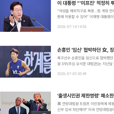
이 대통령 “‘미프진’ 적정히
“여성들 해외직구로 복용…법 개정 전에
판매 허용할 수 있어” 이재명 대통령이 임신 초기에 임신 중지를 유도할 수 있는 의약품 ‘미프진’ 국
내 사용을 허용하는 방안을 검토하라고 지시했다. 이 대통령은 14일 청와대
2026-07-14 14:36
고 미프진과 관련해 “정부에 좀 어려
손흥민 '임신' 협박하던 女, 
축구선수 손흥민을 임신으로 협박했던 여성과 공범의 
원 3부(주심 오석준 대법관)는 지난달
역 2년을 선고한 원심을 상고기각 결정으로 확정했다. 대법원은 형사
2026-07-03 00:49
한 경우 쟁점에 대한 판단 없이 상고 
'출생시민권 제한명령' 패소
美 연방대법원 트럼프 이민정책에 제동
신부 입국 차단해야" 미국 연방대법원이 도널드 트럼프 대통령의 ‘출생시민권제한’을 위헌으로 결정