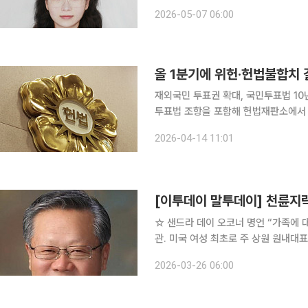
다. 여성의 기본권에 대한 이야기는 
2026-05-07 06:00
에 없다. 2024년 자택 화장실에
올 1분기에 위헌·헌법불합치 
재외국민 투표권 확대, 국민투표법 10년
투표법 조항을 포함해 헌법재판소에서 
정됐다. 다만 낙태죄 등 26건은 아직 개정되지 않
2026-04-14 11:01
르면 올해 1분기 동안 위헌 또는 헌법
[이투데이 말투데이] 천륜지
☆ 샌드라 데이 오코너 명언 “가족에 대한 책임과 우려는 당신을 더 이해심 깊게 만든다.” 미국 대법
관. 미국 여성 최초로 주 상원 원내대
다. 그녀는 미 대법원 창설 이래 200
2026-03-26 06:00
사형제도·소수자 보호 등 사회적 대형 