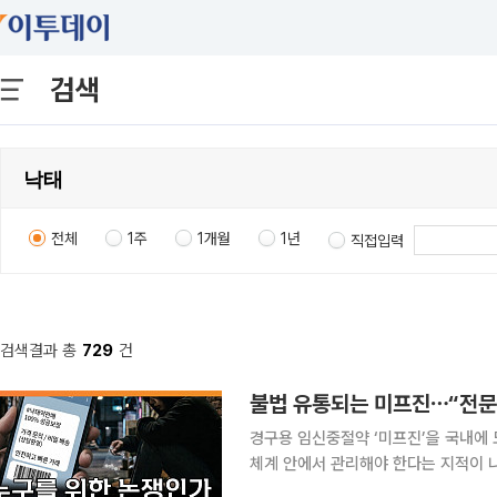
검색
전체
1주
1개월
1년
직접입력
검색결과 총
729
건
불법 유통되는 미프진⋯“전문가
경구용 임신중절약 ‘미프진’을 국내에 
체계 안에서 관리해야 한다는 지적이 나왔다. 본지 김지영 기자와 손윤희 박사는 2
채널 이투데이TV ‘T 같은 F’(연출 