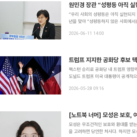
원민경 장관 “성평등 아직 실
“우리 사회의 성평등은 아직 실현되지 않았다.” 원민경 성평등가족부 장관은 이
년을 맞아 “성평등하지 않은 사회에서는
면 사회도 지속 가능할 수 없다”며 성
2026-06-11 14:00
성 안전 강화와 고용평등공시제 도입, 
트럼프 지지한 공화당 후보 텍
팩스턴 승리로 공화당 내 트럼프 영향력
도널드 트럼프 미국 대통령이 공개적으
월에 있을 텍사스주 연방 상원의원 선
2026-05-28 09:16
또 한 번의 승리이지만, 이번 결과에 
[노트북 너머] 모성은 보호, 
모성은 무조건적인 보호와 환대를 받는
을 고려하면 당연한 처사다. 하지만 