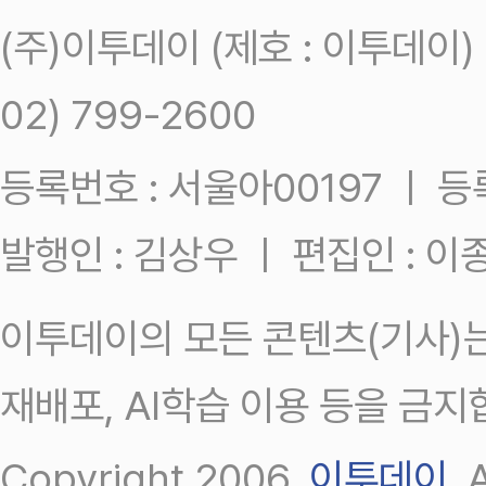
(주)이투데이 (제호 : 이투데이
02) 799-2600
등록번호 : 서울아00197 ㅣ 등록일
발행인 : 김상우 ㅣ 편집인 : 
이투데이의 모든 콘텐츠(기사)는
재배포, AI학습 이용 등을 금지
Copyright 2006.
이투데이
.