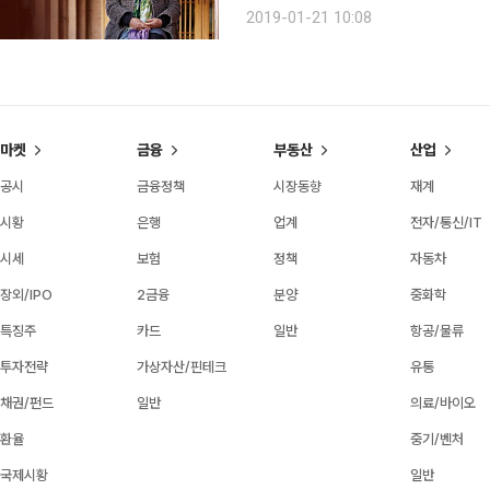
(결혼)해 아이를 낳은 뒤에는 천주교
2019-01-21 10:08
거치며 진보정당 활동을 이어갔다. 스
마켓
금융
부동산
산업
공시
금융정책
시장동향
재계
시황
은행
업계
전자/통신/IT
시세
보험
정책
자동차
장외/IPO
2금융
분양
중화학
특징주
카드
일반
항공/물류
투자전략
가상자산/핀테크
유통
채권/펀드
일반
의료/바이오
환율
중기/벤처
국제시황
일반