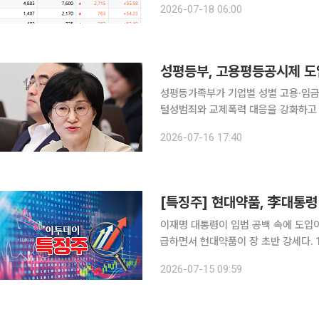
2026-07-18 06:00
그룹주를 비롯해 지지선이 약한 소형주 
성평등가족부가 기업별 성별 고용·임금
털성범죄와 교제폭력 대응을 강화하고 
확대 등 국민이 체감할 수 있는 성평등·안전·돌
2026-07-16 17:40
부 장관은 16일 청와대 영빈관에서 열
[특징주] 현대약품, 李대통령 
이재명 대통령이 입법 공백 속에 도입이
급하면서 현대약품이 장 초반 강세다. 15일 한국거래소에 따르면 오전 9시 50분 기준 현대약품은
전 거래일 대비 15.65% 오른 7020
2026-07-15 09:59
원, 알리코제약은 3.98% 오른 235