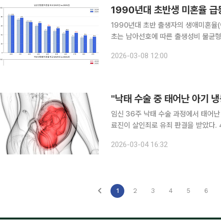
1990년대 초반생 미혼율 
1990년대 초반 출생자의 생애미혼율(
초는 남아선호에 따른 출생성비 불균형이 가장 심했던 시기다
별고용조사(상반기) 마이크로데이터를 활
2026-03-08 12:00
미혼율이 가장 큰 폭으로 오른 연령은 남
"낙태 수술 중 태어난 아기 냉
임신 36주 낙태 수술 과정에서 태어난
료진이 살인죄로 유죄 판결을 받았다. 4일 영국 BBC에 따르면 한국 법원은 신생아를 숨지게 한 혐
의로 병원장과 수술을 집도한 외과 의사
2026-03-04 16:32
게는 징역 3년에 집행유예를 선고하고
1
2
3
4
5
6