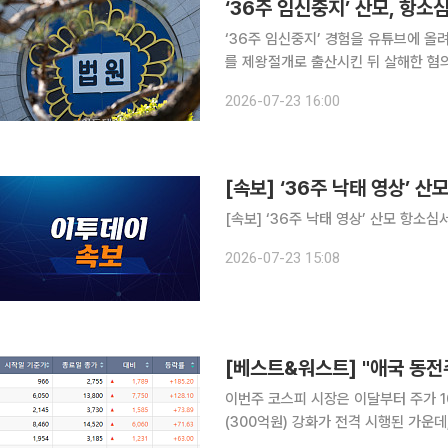
‘36주 임신중지’ 산모, 항
‘36주 임신중지’ 경험을 유튜브에 올
를 제왕절개로 출산시킨 뒤 살해한 혐의
년 6개월로 감형됐다. 서울고법 형사5부(김용석 부장판사)는 23일 살인 등 혐의를 받는 병원장 윤
2026-07-23 16:00
모 씨와 집도의 심모 씨, 산모 권모 
[속보] ‘36주 낙태 영상’ 
[속보] ‘36주 낙태 영상’ 산모 항소
2026-07-23 15:08
이번주 코스피 시장은 이달부터 주가 1
(300억원) 강화가 전격 시행된 가운
쭐' 응원 매수세 유입에 힘입어 기록적