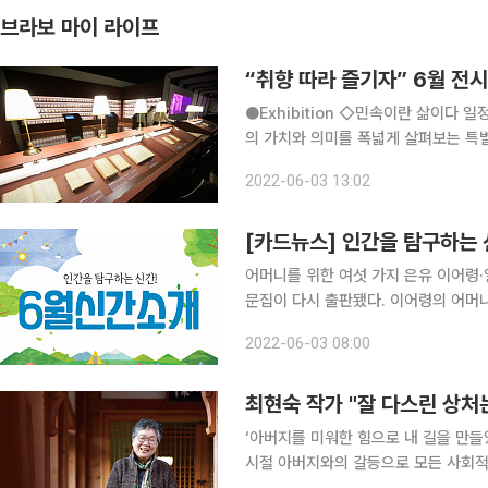
브라보 마이 라이프
“취향 따라 즐기자” 6월 전
●Exhibition ◇민속이란 삶이다 일정 7월 5일까지 장소 국립민속박물관 국립민속박물관은 민속
의 가치와 의미를 폭넓게 살펴보는 특별
관련된 유물과 아카이브 자료 600여
2022-06-03 13:02
확장해나갔는지 돌아본다. 전시에서
[카드뉴스] 인간을 탐구하는 
어머니를 위한 여섯 가지 은유 이어령·
문집이 다시 출판됐다. 이어령의 어머니
살 소년의 고향 이야기들이 담겨 있다. 생존자들 캐서린 길디너·라이프앤페이지 임상심리학자인 저
2022-06-03 08:00
자가 25년간
최현숙 작가 "잘 다스린 상처
‘아버지를 미워한 힘으로 내 길을 만들
시절 아버지와의 갈등으로 모든 사회적