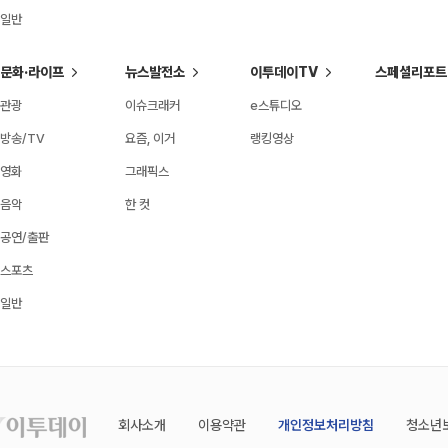
일반
문화·라이프
뉴스발전소
이투데이TV
스페셜리포트
관광
이슈크래커
e스튜디오
방송/TV
요즘, 이거
랭킹영상
영화
그래픽스
음악
한 컷
공연/출판
스포츠
일반
회사소개
이용약관
개인정보처리방침
청소년