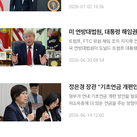
한 가운데 백악관이 ‘임신부 입국 제한’을 검토할 수
2026-07-02 10:36
스에 따르면 연방대법원의 이번 판결 
미 연방대법원, 대통령 해임
트럼프, FTC 위원 해임 조치 지지쿡 
국 연방대법원이 도널드 트럼프 대통령
통령의 정부 통제 권한을 대폭 확대하
2026-06-30 08:54
제도(연준·Fed) 이사 해임에는 제동을
정은경 장관 "기초연금 개편
정부가 연내 기초연금 개편 방안을 발표
저소득층에 더 많은 연금을 주는 방향이다. 정은경 보건복지부 장관은 11일 서울 모처에서
자간담회에서 “기초연금 개편 방안을 
2026-06-14 12:00
조기에 확정하는 것이 목표”라고 말했다