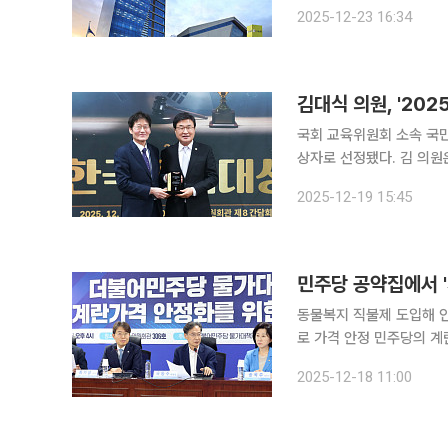
다. 모두 계엄과 탄핵, 
2025-12-23 16:34
기관장이 업무를 이어왔다.
국회 교육위원회 소속 국민
상자로 선정됐다. 김 의원
름을 올리며, 정책 입법과 국정감사 
2025-12-19 15:45
주최하고 한국문화예술체육
민주당 공약집에서 
동물복지 직불제 도입해 인
로 가격 안정 민주당의 계란 정책을 찾으려면 '숨은그림찾기'가 필요하다. 제22대 총선 공약집이나
대선 공약을 펼쳐봐도 '계
2025-12-18 11:00
증 지원 확대', '직불제 도