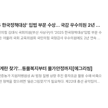
대선 등 정치적 혼란 속에 기관장 교체가 밀리면서 수장이 없거나 혹은 기존
 기관장 인선 작업이 통상 2~3개월이 소요되
김대식 의원, '2025 한국정책대상' 입법 부문 수상… 국감 우수의원 2년 연속
의힘 김대식 국회의원(부산 사상구)이 '2025 한국정책대상'입법 부문 수
은 아울러 국회 교육위원회 국민의힘 국정감사 우수의원에도 2년 연속 이
양 측면에서 성과를 인정받았다. ‘한국정책대상’은 한국일보가
진흥원이 주관하는 상으로, 공공성·창의성·
'계란 찾기'…동물복지부터 물가안정까지[에그리씽]
증농가 지원저병원성 AI 법정 질병 상향 추진 중자조금 활용 수매·비축으
란'이나 '산란계'라는 단어는 눈에 띄지 않는다. 대신 '동물복지 축산농장 인
입' 같은 표현 속에 계란