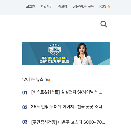
로그인
회원가입
속보창
신문/PDF 구독
RSS
많이 본 뉴스
[베스트&워스트] 삼성전자·SK하이닉스 밀린 한 주…상상인증권은 85% 급등
01
35도 안팎 무더위 이어져…전국 곳곳 소나기 [오늘 날씨]
02
03
[주간증시전망] 다음주 코스피 6000~7000⋯“外人 수급은 정책이 변수”