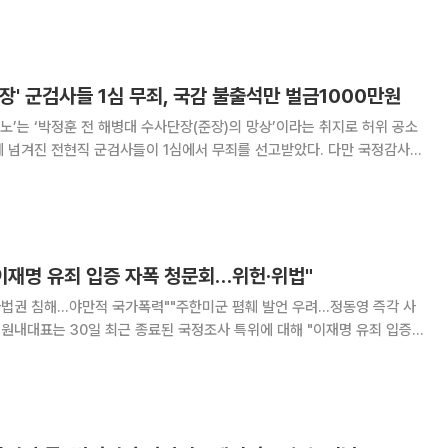
자 '맹탕 청문회'라며 반발했다 문체위는 이날 서울 여의도 국회에
장' 군검사들 1심 무죄, 국감 불출석만 벌금1000만원
 격노’는 ‘박정훈 전 해병대 수사단장(준장)의 망상’이라는 취지로 허위 공소
에 넘겨진 전현직 군검사들이 1심에서 무죄를 선고받았다. 다만 국정감사에
대해서는 1000만원의 벌금형이 선고됐다. 12일 서울중앙지법 형
선) 염 소령과 김민정 전 국방부
이재명 유죄 입증 자폭 청문회…위헌·위법"
사법권 침해…야만적 국가폭력""주한미군 폄훼 발언 우려…정동영 즉각 사
조사는 입법부가
백한 위헌이자 국감·국조법 위반"이라고 밝