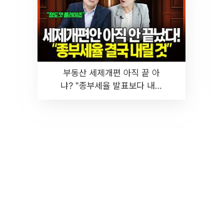
부동산 세제개편 아직 끝 아
냐? "종부세율 발표보다 내릴
것" 장기거주·양도세 전망 I 집
땅지성 I 김인만, 진미윤