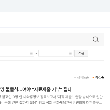
~
적용
정확도순
최신순
1명 불출석…여야 "자료제출 거부" 질타
명·참고인 9명 안 나와홍명보 감독보고서 '지각 제출'…열람 방식으로 일단
까지 활용" 경고 국회 문화체육관광위원회의 대한축구협
참고인 9명이 불출석한 채 열렸다. 여야는 협회의 자료제출 거부까지 겹치