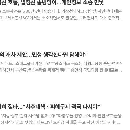
국감선 호통, 법정선 솜방망이…개인정보 소송 민낯
 소송사건은 600만 건이 넘습니다. 기상천외하고 경악할 사건부터 때론
지. ‘서초동MSG’에서는 소소하면서도 말랑한, 그러면서도 다소 충격적이
를 이보라 변호사(정오의 법률사무소)의 자문을 받아 전해드립니다. 초상
엄을 지키는 핵심 권리지만, 정작 법정에서 마
회의 재차 제안…민생 생각한다면 답해야“
 선거 매표…스태그플레이션 우려”“공소취소 국조는 위법…정쟁 중단·여·야·
 부산특별법 누락은 독재적 행태” 송언석 국민의힘 원내대표는
제 불안이 심각한 만큼 공소취소 국조와 특검법 개정 등 일체의 정쟁을 중단
촉구했다. 송 원내대표는 이날 국민의힘 의원총회에서 “
일제히 질타…“사후대책ㆍ피해구제 적극 나서야”
“지갑·장부 일치 시스템 없어”野 “좌충우돌 경영…소비자 안전보호·금융
소리로 질타했다. 국회 정무위원회는 11일 전체회의를 열