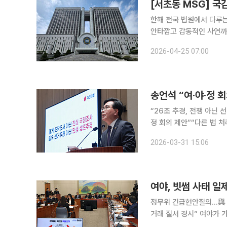
[서초동 MSG] 
한해 전국 법원에서 다루는
안타깝고 감동적인 사연까
고 황당한 사건의 뒷이야기
2026-04-25 07:00
권과 개인정보는 개인의 존
송언석 “여·야·정 
“26조 추경, 전쟁 아닌
정 회의 제안”“다른 법 처리하면서
31일 “중동 리스크로 경
2026-03-31 15:06
하자”고 
여야, 빗썸 사태 
정무위 긴급현안질의…與 
거래 질서 경시” 여야가 가상자산거래소 빗썸의 비트코인 오지급 사태를 두고 사전 예방과 사후 대
책 마련, 피해구제 모두가 미흡하다며 한목