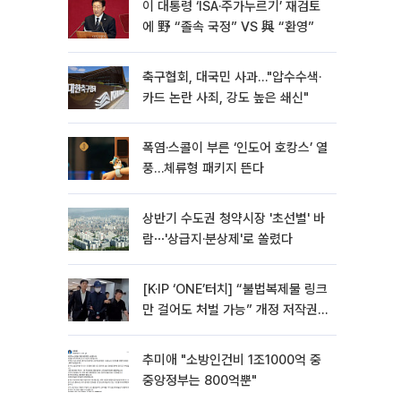
이 대통령 ‘ISA·주가누르기’ 재검토
에 野 “졸속 국정” VS 與 “환영”
축구협회, 대국민 사과…"압수수색·
카드 논란 사죄, 강도 높은 쇄신"
폭염·스콜이 부른 ‘인도어 호캉스’ 열
풍…체류형 패키지 뜬다
상반기 수도권 청약시장 '초선별' 바
람⋯'상급지·분상제'로 쏠렸다
[K·IP ‘ONE’터치] “불법복제물 링크
만 걸어도 처벌 가능” 개정 저작권
법 어떻게 바뀌었나
추미애 "소방인건비 1조1000억 중
중앙정부는 800억뿐"