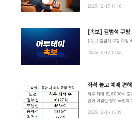
국회에서 전체회의를 열고
2025-12-17 11:10
국민의힘 정무위 간사인 
[속보] 김범석 쿠팡
[속보] 김범석 쿠팡 의장 
2025-12-17 10:52
좌석 늘고 예매 편해
하루 최대 1만6000석 증가
합이 이뤄질 경우 국민이 
차 운행과 열차 회전율 증
2025-12-16 16:09
다. 한국철도공사(코레일