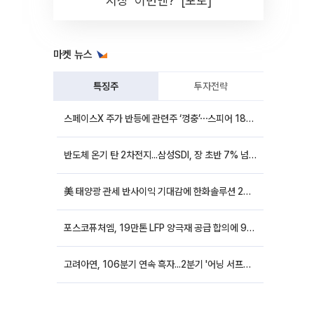
시장 '이번엔?' [포토]
마켓 뉴스
특징주
투자전략
스페이스X 주가 반등에 관련주 ‘껑충’⋯스피어 18%ㆍ에이치브이엠 12%↑
반도체 온기 탄 2차전지...삼성SDI, 장 초반 7% 넘게 껑충
美 태양광 관세 반사이익 기대감에 한화솔루션 20%대·OCI홀딩스 14%대 급등
포스코퓨처엠, 19만톤 LFP 양극재 공급 합의에 9%대 강세
고려아연, 106분기 연속 흑자...2분기 '어닝 서프라이즈'에 장 초반 12%대 강세