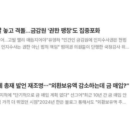
사태와 관련한 긴급 현안질의를 진행했다.
발 놓고 격돌…금감원 '권한 팽창'도 집중포화
 넘어…고발 빨리 매듭지어야”유영하 "민간인 금감원에 인지수사권은 헌법
 아닌 법적 책임" 범여권 의원들이 단행한 국정감사 위증
고 여야 간 격렬한 공방이 벌어졌다. 금융감독원의 인지수사권 확대 요구에
고 '민간기관의 권한 팽창'이라는 비판이
슈에 총재 발언 재조명⋯"외환보유액 감소하는데 금 매입?"
지적에 "단기적으로 금 매입 계획 없다" 선그어"최근 10년 간 금 매입 안
 가격 더 뛰었던 시점"2024년 한은 블로그 통해서도 "외환보유액 추이
다 제기되고 있다. 지난해 국정감