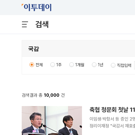
검색
전체
1주
1개월
1년
직접입력
검색결과 총
10,000
건
축협 청문회 첫날 1
이임생·박항서 등 증인 2
정리이재정 "국감서 재호출…국회 권한 끝
회 청문회가 증인 2명과 