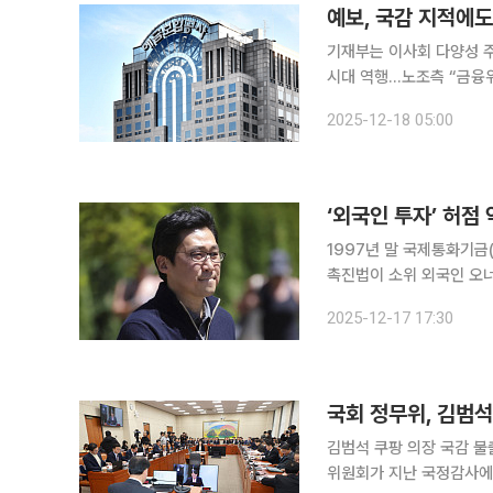
예보, 국감 지적에도
기재부는 이사회 다양성 주
시대 역행…노조측 “금융위
인선 ‘주목’ 예금보험공사 이사회가 또다시 전원 남성으로 구성됐다. 정부가 최근 공공기관 경영평
2025-12-18 05:00
가 항목으로 이사회의 성
‘외국인 투자’ 허점
1997년 말 국제통화기금
촉진법이 소위 외국인 오너
출 사태로 인해 국회 청문회
2025-12-17 17:30
석 했다. ‘검은 머리’ 외
국회 정무위, 김범석
김범석 쿠팡 의장 국감 불출
위원회가 지난 국정감사에 불출석