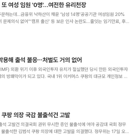
 또 여성 임원 '0명'…여전한 유리천장
문하는데…금융위 낙하산이 채운 ‘남성 14명’공공기관 여성임원 20%
 문제의식 없어”‘캠프 출신’ 등 보은 인사 논란도…줄잇는 임기만료, 후속
별 다양성을 꼽으며 개선을 주문했지만 정작
 악용해 출석 불응⋯처벌도 거의 없어
(IMF) 외환 위기 이후 외국인투자 유치가 절실했던 당시 만든 외국인투자
의 방패막이가 되고 있다. 국내 1위 이커머스 쿠팡의 대규모 개인정보 유
가 17일 열렸지만, ‘실질적 지배자’ 김범석 쿠팡Inc 이사회 의장은 불출
국인인 김 의장을 대신해 출석한 미
 쿠팡 의장 국감 불출석건 고발
석 고발건 의결국회 권위 무시한 증인 불출석에 여야 공감대 국회 정무
한 김범석 쿠팡 의장에 대한 고발을 의결했다. 정무위는 17일 오전