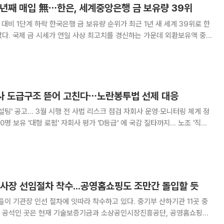
3년째 매입 無⋯한은, 세계중앙은행 금 보유량 39위
량 순위가 최근 1년 새 세계 39위로 한
다. 국제 금 시세가 연일 사상 최고치를 경신하는 가운데 외환보유액 중
목소리가 나오지만 한은은 여전히 신중론을 고수하며 2013년을 끝으로 금
을 추가 매입하지 않고 있다. 27일 세계금위원회(Wo
회사 도급구조 뜯어 고친다⋯노란봉투법 선제 대응
설팅' 공고… 3월 시행 전 사법 리스크 점검 자회사 운영·모니터링 체계 정
0명 보유 '대형 로펌' 자회사 평가 'D등급' 에 국감 질타까지… 노조 '직접
 차원의 노사관계 운영체
사장 선임절차 착수...공영홈쇼핑도 조만간 돌입할 듯
 기관장 인선 절차에 잇따라 착수하고 있다. 중기부 산하기관 11곳 중
 공석인 곳은 현재 기술보증기금과 소상공인시장진흥공단, 공영홈쇼핑이