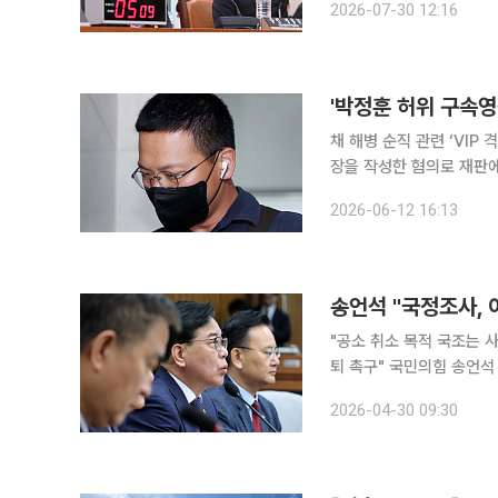
2026-07-30 12:16
'박정훈 허위 구속영
채 해병 순직 관련 ‘VIP
장을 작성한 혐의로 재판
불출석한 염보현 군검사(소령)에 
2026-06-12 16:13
사합의24부(부장판사 이영
송언석 "국정조사, 
"공소 취소 목적 국조는 
퇴 촉구" 국민의힘 송언석 원내대표는 30일 최근 종료된 국정조사 특위에 대해 "이재명 유죄 입증
자폭 청문회였다"고 주장했다. 송 원내대표는 이날 최고위원회의에서 "이번 국정
2026-04-30 09:30
사법부 권한을 침해한 명