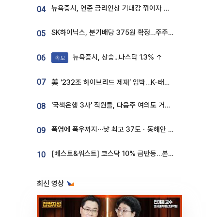
뉴욕증시, 연준 금리인상 기대감 꺾이자 상승...S&P500 사상 최고치 [종합]
04
SK하이닉스, 분기배당 375원 확정…주주환원책 9월로 앞당겨 발표
05
뉴욕증시, 상승...나스닥 1.3% ↑
06
속보
07
美 ‘232조 하이브리드 제재’ 임박…K-태양광, 불확실성 털고 날개 다나
'국책은행 3사' 직원들, 다음주 여의도 거리 나서는 까닭은
08
폭염에 폭우까지⋯낮 최고 37도ㆍ동해안 강한 비 [날씨]
09
[베스트&워스트] 코스닥 10% 급반등…본느, 최대주주 변경 기대에 270% 폭등
10
최신 영상