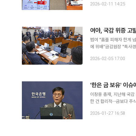
2026-02-11 14:25
고 빗썸 비트코인 오지급 
여야, 국감 위증 고
범여 "홈플 피해자 한계
에 위배”금감원장 "특사경 인지수사는 권한
증인 검찰 고발을 둘러싸
2026-02-05 17:00
대해서도 여야를 가리지 않
'한은 금 보유' 이
이창용 총재, 지난해 국감 
한 건 합리적⋯금보다 주식
반영해 매입 여부 검토" 국제 금 시세가 연일 사상 최고치를 갈아치우면서 외환보유액 중 금 비중을
2026-01-27 16:58
늘려야 한다는 주장이 해마