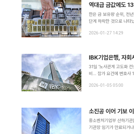
역대급 금값에도 1
한은 금 보유량 순위, 전년 대비 1단계 하락 한국은행 금 보유
단계 하락한 것으로 나타났
금 비중을 높여야 한다는 
2026-01-27 14:29
IBK기업은행, 자
31일 '노사관계 고도화 컨
비… 참가 요건에 변호사 1
교섭' 요구 대응 포석 IBK기업은행이 오는 3월 시행 예정인 개정 노동조합법(일명 노란봉투법)에 맞
2026-01-05 05:00
춰 자회사를 포함한 그룹
소진공 이어 기보 이
중소벤처기업부 산하기관들이
기관장 임기가 만료되거나