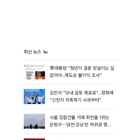
최신 뉴스
李대통령 “청년이 결혼 망설이는 일
없어야...제도상 불이익 조사”
김민석 “당내 갈등 제로로”…정청래
“신천지 의혹제기 사과부터”
서울 집합건물 거래 회전율 1위는
은평구⋯'금천·강남'은 하위권 맴돌
아