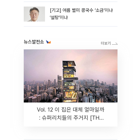
[기고] 여름 별미 콩국수 ‘소금’이냐
‘설탕’이냐
뉴스발전소
Vol. 12 이 집은 대체 얼마일까
: 슈퍼리치들의 주거지 [THE
RARE]