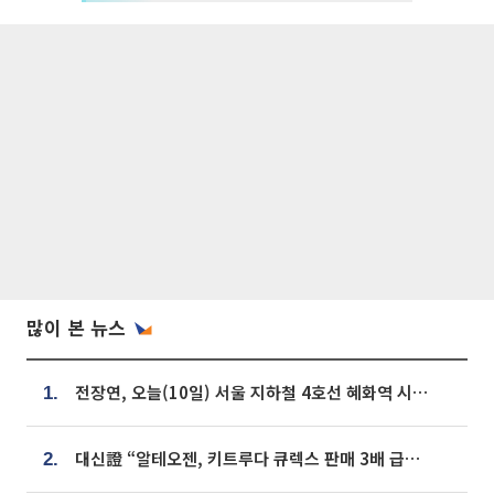
많이 본 뉴스
전장연, 오늘(10일) 서울 지하철 4호선 혜화역 시위…1호선 용산역 무정차
1.
대신證 “알테오젠, 키트루다 큐렉스 판매 3배 급증…목표가 41만원 상향”
2.