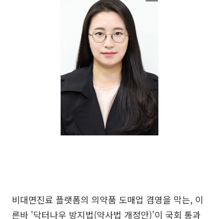
비대면진료 플랫폼의 의약품 도매업 겸영을 막는, 이
른바 '닥터나우 방지법(약사법 개정안)'이 국회 통과