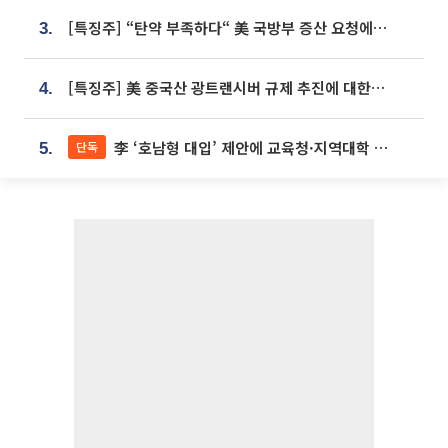
[특징주] “탄약 부족하다“ 美 국방부 증산 요청에⋯국내 방산주 급등세
3.
[특징주] 美 중국산 광트랜시버 규제 추진에 대한광통신 등 광통신株 강세
4.
李 ‘호남형 대입’ 제안에 교육청·지역대학 서·논술형 입시 연계 '착수'
단독
5.