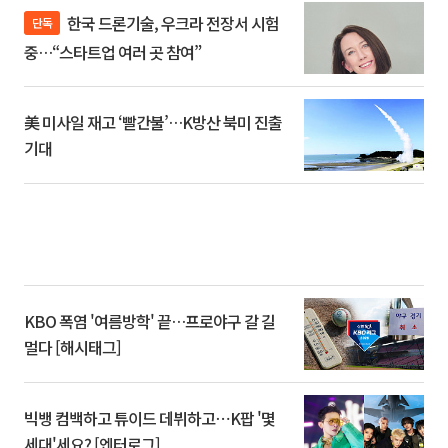
한국 드론기술, 우크라 전장서 시험
단독
중…“스타트업 여러 곳 참여”
美 미사일 재고 ‘빨간불’…K방산 북미 진출
기대
KBO 폭염 '여름방학' 끝…프로야구 갈 길
멀다 [해시태그]
빅뱅 컴백하고 튜이드 데뷔하고⋯K팝 '몇
세대'세요? [엔터로그]