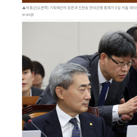
▲박홍근(오른쪽) 기획예산처 장관과 신현송 한국은행 총재가 9일 서울 여의
eran@