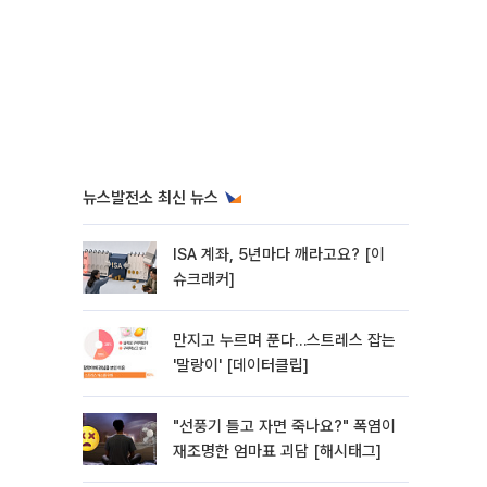
뉴스발전소 최신 뉴스
ISA 계좌, 5년마다 깨라고요? [이
슈크래커]
만지고 누르며 푼다…스트레스 잡는
'말랑이' [데이터클립]
"선풍기 틀고 자면 죽나요?" 폭염이
재조명한 엄마표 괴담 [해시태그]