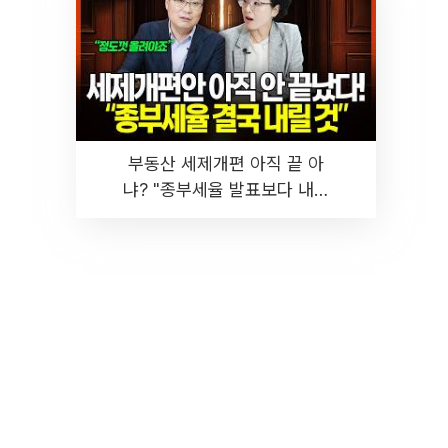
부동산 세제개편 아직 끝 아
냐? "종부세율 발표보다 내릴
것" 장기거주·양도세 전망 I 집
땅지성 I 김인만, 진미윤