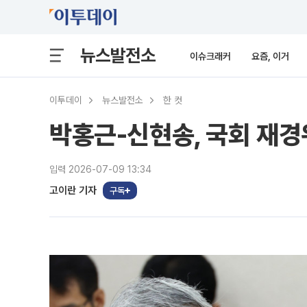
뉴스발전소
이슈크래커
요즘, 이거
이투데이
뉴스발전소
한 컷
박홍근-신현송, 국회 재경
입력 2026-07-09 13:34
고이란 기자
구독