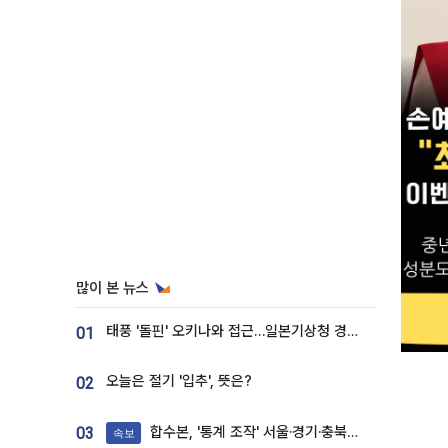
많이 본 뉴스
태풍 '돌핀' 오키나와 접근…일본기상청 경로 업데이트
01
오늘은 절기 '입추', 뜻은?
02
합수본, '통계 조작' 서울·경기·충북 선관위 등 추가 압수수색
03
속보