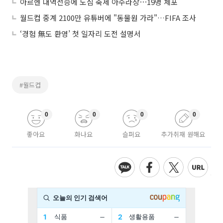
아르헨 대역전승에 도심 축제 아수라장⋯19명 체포
월드컵 중계 2100만 유튜버에 "동물원 가라"…FIFA 조사
‘경험 無도 환영’ 첫 일자리 도전 설명서
#월드컵
0
0
0
0
좋아요
화나요
슬퍼요
추가취재 원해요