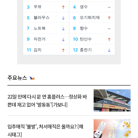
주요뉴스
22일 만에 다시 문 연 홈플러스…정상화 바
쁜데 재고 없어 ‘발동동’[가보니]
입추매직 '불발', 처서매직은 올까요? [해
시태그]