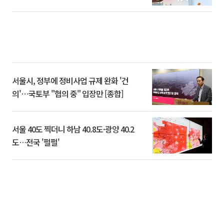
서울시, 정부에 정비사업 규제 완화 '건
의'⋯국토부 "협의 중" 입장만 [종합]
서울 40도 찍더니 하남 40.8도·광양 40.2
도…전국 '펄펄'