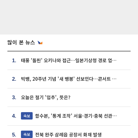
많이 본 뉴스
태풍 '돌핀' 오키나와 접근…일본기상청 경로 업데이트
1.
빅뱅, 20주년 기념 '새 뱅봉' 선보인다⋯콘서트 앞두고 팝업 개최
2.
오늘은 절기 '입추', 뜻은?
3.
합수본, '통계 조작' 서울·경기·충북 선관위 등 추가 압수수색
속보
4.
전북 완주 삼례읍 공장서 화재 발생
속보
5.