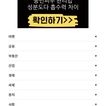
마켓
금융
부동산
산업
경제
국제
정치
사회