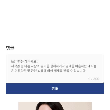
댓글
0 / 300