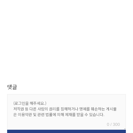
댓글
0 / 300