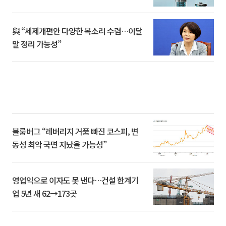
與 “세제개편안 다양한 목소리 수렴…이달
말 정리 가능성”
블룸버그 “레버리지 거품 빠진 코스피, 변
동성 최악 국면 지났을 가능성”
영업익으로 이자도 못 낸다…건설 한계기
업 5년 새 62→173곳