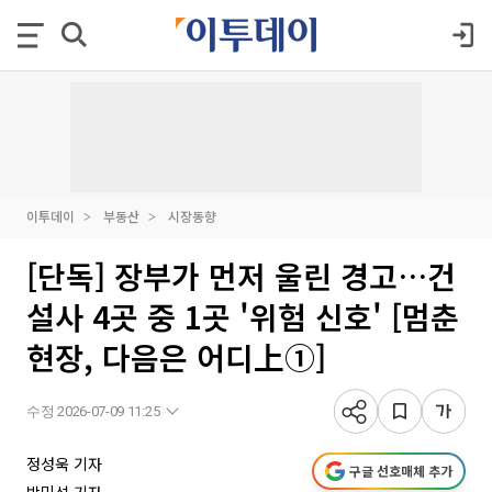
이투데이
부동산
시장동향
[단독] 장부가 먼저 울린 경고…건
설사 4곳 중 1곳 '위험 신호' [멈춘
현장, 다음은 어디上①]
수정 2026-07-09 11:25
정성욱 기자
구글 선호매체 추가