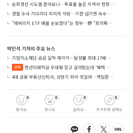
순회경선 시도별 뜯어보니…투표율 높은 지역서 정청래 강세
경찰 수사 기다리다 피의자 석방…기한 넘기면 속수무책
"레버리지 ETF 배율 손보겠다"는 정부…野 "회의록부터 내놔야"
박민석 기자의 주요 뉴스
기업미소재단 공급 실적 제각각⋯달성률 최대 17배 차이
청년미래적금 우대형 믿고 갈아탔는데 ‘혜택 반토막’…심사 오류에 가입자 혼선
단독
4대 금융 부동산신탁사, 상반기 희비 엇갈려…책임준공 손실 반영 시점이 갈랐다
0
0
0
0
좋아요
화나요
슬퍼요
추가취재 원해요