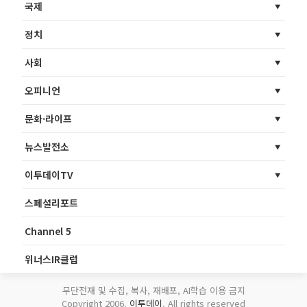
국제
정치
사회
오피니언
문화·라이프
뉴스발전소
이투데이TV
스페셜리포트
Channel 5
위너스IR클럽
무단전재 및 수집, 복사, 재배포, AI학습 이용 금지
Copyright 2006.
이투데이
. All rights reserved