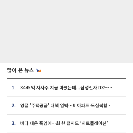
많이 본 뉴스
3445억 자사주 지급 마쳤는데...삼성전자 DX노조, 뒤늦은 '떼쓰기 집회'
1.
영끌 '주택공급' 대책 임박⋯비아파트·도심복합까지 총동원
2.
바다 태운 폭염에…회 한 접시도 ‘히트플레이션’
3.