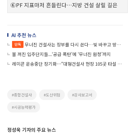
⑥PF 지표마저 흔들린다…지방 건설 살릴 길은
AI 추천 뉴스
무너진 건설사는 장부를 다시 쓴다…빚 바꾸고 땅값 올려 만든 '자본'
단독
불 꺼진 입주단지들...‘공급 폭탄’에 ‘무너진 원청’까지
레미콘 운송중단 장기화⋯“대형건설사 현장 105곳 타설 차질”
#종합건설사
#도산위험
#감사보고서
#시공능력평가
정성욱 기자의 주요 뉴스