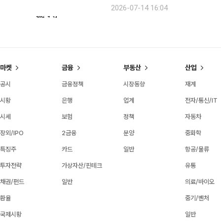
입법 추진…비트코인 현물 ETF 도입 위한 자본시장법 개
2026-07-14 16:04
을 포함한 디지털자산 규율체계 마련과
마켓
금융
부동산
산업
공시
금융정책
시장동향
재계
시황
은행
업계
전자/통신/IT
시세
보험
정책
자동차
장외/IPO
2금융
분양
중화학
특징주
카드
일반
항공/물류
투자전략
가상자산/핀테크
유통
채권/펀드
일반
의료/바이오
환율
중기/벤처
국제시황
일반