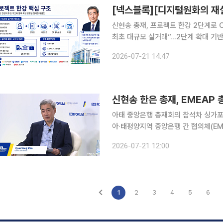
신현송 총재, 프로젝트 한강 2단계로 
최초 대규모 실거래”…2단계 확대 기
논의, 금융 인프라 설계로 이동 신현송 한국은행 총재가 취임 이후 디지털화폐 인프라를 한국은행의
2026-07-21 14:47
핵심 과제로 끌어올리고 있다. 표면적
신현송 한은 총재, EMEAP
아태 중앙은행 총재회의 참석차 싱가포르행 신현송 한국은행 총재가 싱가포르에서 개
아·태평양지역 중앙은행 간 협의체(EMEAP, E
Central Banks) 총재회의 참석을 위해 22일 출국한다. 한은은 
2026-07-21 12:00
의'와 '제15차 EMEA
1
2
3
4
5
6