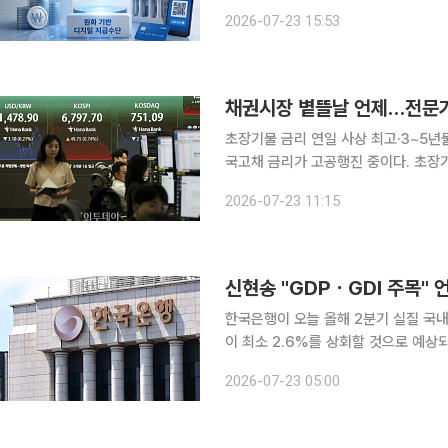
심 쟁점…디지털 원화 인프라 역할 분담 과제 원화 기반 디지털 지급수단을 둘러싼 
2026-07-23 15:53
고 있다. 한쪽에서는 달러 스테이블코
채권시장 볕뜰날 언제…전문가
초장기물 금리 연일 사상 최고·3~5년
국고채 금리가 고공행진 중이다. 초장기
전 기록했던 연중 최고 수준을 위협하
2026-07-23 11:15
가에도 불구하고 연속(백투백) 금리인상
신현송 "GDPㆍGDI 주목"
한국은행이 오늘 올해 2분기 실질 국내
이 최소 2.6%를 상회할 것으로 예상
모아진다. 특히 신현송 한은 총재가 
2026-07-23 05:00