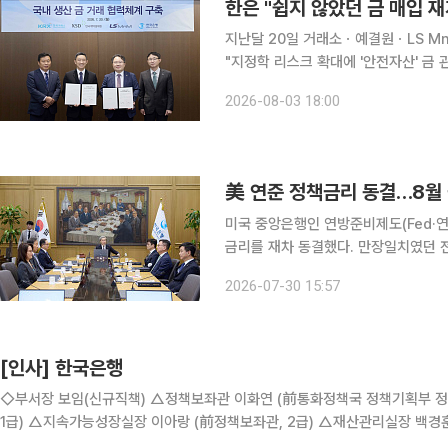
지난달 20일 거래소ㆍ예결원ㆍLS Mn
"지정학 리스크 확대에 '안전자산' 금
시장 가격엔 영향 없어" 한국은행이 보유한 '안전자산' 금이 13년 만에 늘어날 전망이다. 한은이
2026-08-03 18:00
2013년 이후 처음으로 금 매입 재개
美 연준 정책금리 동결…8월
미국 중앙은행인 연방준비제도(Fed·
금리를 재차 동결했다. 만장일치였던 전
케빈 워시 연준 의장이 향후 통화정책
2026-07-30 15:57
가중됐다는 분석이 나온다. 한국은행 
[인사] 한국은행
◇부서장 보임(신규직책) △정책보좌관 이화연 (前통화정책국 정책기획부 정책총괄팀장, 2급) △기획협력국장 최용훈 (前금융시장국장,
1급) △지속가능성장실장 이아랑 (前정책보좌관, 2급) △재산관리실장 백경훈
지속가능성장실장, 1급) △발권국장 채희권 (前대전세종충남본부장, 1급) 