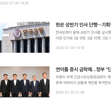
2026-07-30 14:29
한은 상반기 인사 단행⋯기획
한국은행이 올해 상반기 인사를 실시했다. 신현송 
이번 인사로 1급 9명, 2급 15명, 3급
고 밝혔다. 우선 1급인 기획협력국장으로 풍부한 대회협력 경험과 조식 전반에 대한 이해도가 높은
2026-07-30 14:18
최용훈 금융시장국장을 선임했다. 금
연이틀 증시 급락에…정부 "
부총리 주재 긴급시장상황점검회의 개최 정부가 최근 국내 증시 급락의 주요인으로 거론되
종목 레버리지 상품에 개인별 투자한도
위해 거래비용 부담을 높이고 현행 사전
2026-07-29 21:48
29일 정부서울청사에서 구윤철 경제부