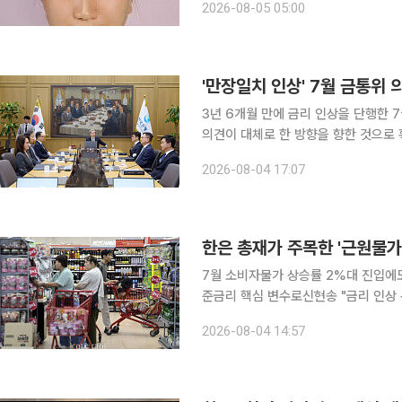
2026-08-05 05:00
와 5월 미국 연방준비제도(Fed) 수장
'만장일치 인상' 7월 금통위
3년 6개월 만에 금리 인상을 단행한 
의견이 대체로 한 방향을 향한 것으로
투자 과열 등 금융불균형에도 한 목소리를
2026-08-04 17:07
은행이 4일 공개한 '2026년 7월 금
한은 총재가 주목한 '근원물가
7월 소비자물가 상승률 2%대 진입에
준금리 핵심 변수로신현송 "금리 인상 통해 근원
률이 3개월 만에 2%대로 내려왔다.
2026-08-04 14:57
이 등 영향으로 전월 대비 상승 폭을 