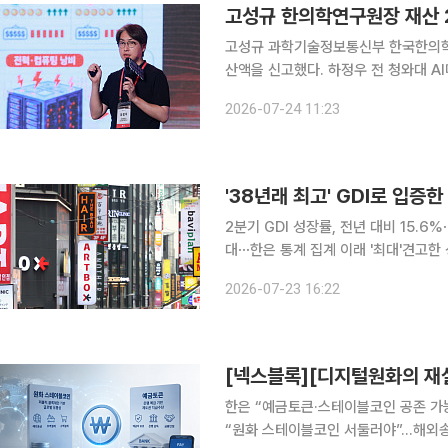
고성규 한의학연구원장 재산 
고성규 과학기술정보통신부 한국한의학
산액을 신고했다. 하정우 전 청와대 
증가했다. 정부공직자윤리위원회는 24일 관보에 신분 변동이 발생한 재산공개 대상자 73명의 수시
2026-07-24 11:23
재산등록사항을 게재
'38년래 최고' GDI로 입증
2분기 GDI 성장률, 전년 대비 15.6%
대⋯한은 통계 집계 이래 '최대'견고한 성
기 국내총생산(GDP) 속보치에서 GD
2026-07-23 16:22
(GDI, Gross Domestic I
한은 “예금토큰·스테이블코인 공존 가
“원화 스테이블코인 서둘러야”…해외송