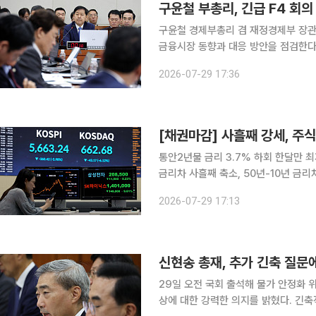
구윤철 부총리, 긴급 F4 회
구윤철 경제부총리 겸 재정경제부 장관
금융시장 동향과 대응 방안을 점검한다. 재경부는 이날 공지를 통해 구윤철 부총리 주재 긴급
상황점검회의를 연다고 밝혔다. 참석자
2026-07-29 17:36
[채권마감] 사흘째 강세, 주
통안2년물 금리 3.7% 하회 한달만 최
금리차 사흘째 축소, 50년-10년 금리
스닥 이재명 정부들어 첫 700선 밑돌
2026-07-29 17:13
대량 매수가 압도한 PD협의회 단기물 
신현송 총재, 추가 긴축 질문
29일 오전 국회 출석해 물가 안정화 위한 긴축 강조 신현송 한국은행 총
상에 대한 강력한 의지를 밝혔다. 긴