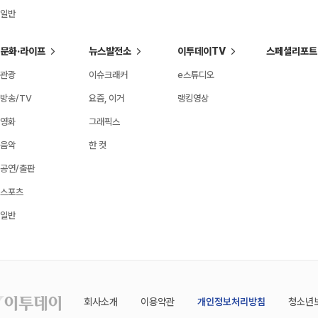
일반
문화·라이프
뉴스발전소
이투데이TV
스페셜리포트
관광
이슈크래커
e스튜디오
방송/TV
요즘, 이거
랭킹영상
영화
그래픽스
음악
한 컷
공연/출판
스포츠
일반
회사소개
이용약관
개인정보처리방침
청소년