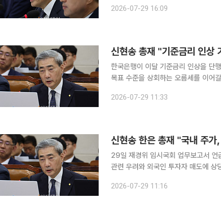
는 것이 신 총재 시각이다. 신 총재는 이날 국회 재정경제기획위원회 업무보고에서 연내 기준금리
2026-07-29 16:09
한 두 차례 추가 인상이 가능하느냐는
한국은행이 이달 기준금리 인상을 단행
목표 수준을 상회하는 오름세를 이어갈
높은 변동성 등 금융불균형이 산적해 있어서다. 신현송 한국은행 총재는 29일
2026-07-29 11:33
서 열린 재정경제기획위원회 임시국회 
신현송 한은 총재 "국내 주가,
29일 재경위 임시국회 업무보고서 언급 신현송 한국은행 총재가 최근 주가 하락세에 대해 "AI
관련 우려와 외국인 투자자 매도에 상당폭 조정을 받
29일 서울 여의도 국회에서 열린 재
2026-07-29 11:16
시장에서는 대외 불확실성 증대로 주요