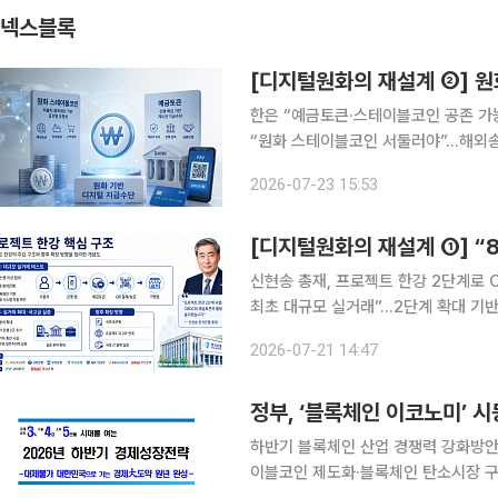
넥스블록
한은 “예금토큰·스테이블코인 공존 가
“원화 스테이블코인 서둘러야”…해외송
심 쟁점…디지털 원화 인프라 역할 분담 과제 원화 기반 디지털 지급수단을 둘러싼 
2026-07-23 15:53
고 있다. 한쪽에서는 달러 스테이블코
신현송 총재, 프로젝트 한강 2단계로 
최초 대규모 실거래”…2단계 확대 기
논의, 금융 인프라 설계로 이동 신현송 한국은행 총재가 취임 이후 디지털화폐 인프라를 한국은행의
2026-07-21 14:47
핵심 과제로 끌어올리고 있다. 표면적
정부, ‘블록체인 이코노미’
하반기 블록체인 산업 경쟁력 강화방안 
이블코인 제도화·블록체인 탄소시장 