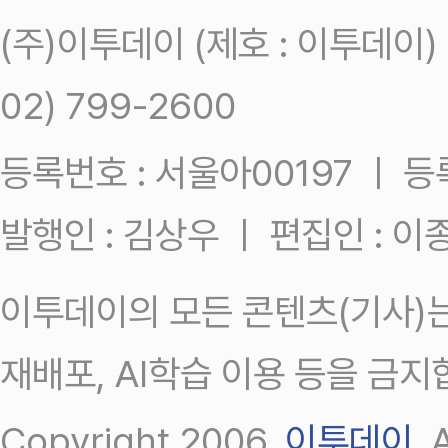
(주)이투데이 (제호 : 이투데이
02) 799-2600
등록번호 : 서울아00197 ㅣ 등록일
발행인 : 김상우 ㅣ 편집인 : 
이투데이의 모든 콘텐츠(기사)는
재배포, AI학습 이용 등을 금지
Copyright 2006.
이투데이
.