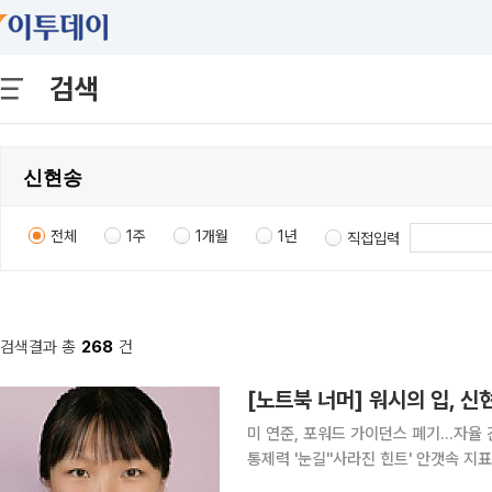
검색
전체
1주
1개월
1년
직접입력
검색결과 총
268
건
[노트북 너머] 워시의 입, 신
미 연준, 포워드 가이던스 폐기…자율 
통제력 '눈길''사라진 힌트' 안갯속 지표ㆍ정책에 꽉 잡
목을 집중시킨 두 통화정책 사령탑이 