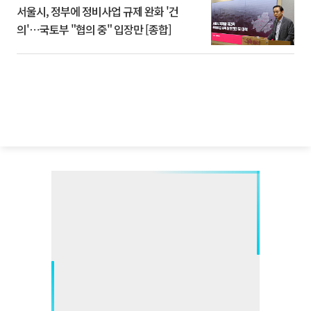
서울시, 정부에 정비사업 규제 완화 '건
의'⋯국토부 "협의 중" 입장만 [종합]