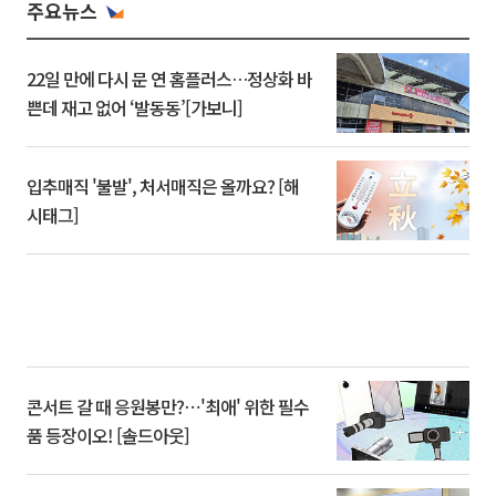
주요뉴스
22일 만에 다시 문 연 홈플러스…정상화 바
쁜데 재고 없어 ‘발동동’[가보니]
입추매직 '불발', 처서매직은 올까요? [해
시태그]
콘서트 갈 때 응원봉만?⋯'최애' 위한 필수
품 등장이오! [솔드아웃]