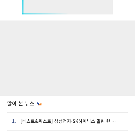
많이 본 뉴스
[베스트&워스트] 삼성전자·SK하이닉스 밀린 한 주…상상인증권은 85% 급등
1.