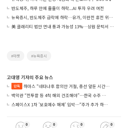
반도체주, 하루 만에 줄줄이 하락...AI 투자 우려 여전
뉴욕증시, 반도체주 급락에 하락…유가, 이란전 휴전 위기에 급등
美 클래리티 법안 연내 통과 가능성 13%…상원 문턱서 제동
#마켓
#뉴욕증시
고대영 기자의 주요 뉴스
하마스 “네타냐후 합의안 거절, 총선 앞둔 시간 끌기”
단독
백악관 “전투함 등 4척 해외 건조해야”⋯한국 수주 기대
스페이스X 1차 '보호예수 해제' 임박⋯“주가 추가 하락 가능성”
0
0
0
0