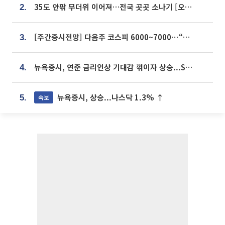
35도 안팎 무더위 이어져…전국 곳곳 소나기 [오늘 날씨]
2.
[주간증시전망] 다음주 코스피 6000~7000⋯“外人 수급은 정책이 변수”
3.
뉴욕증시, 연준 금리인상 기대감 꺾이자 상승...S&P500 사상 최고치 [종합]
4.
뉴욕증시, 상승...나스닥 1.3% ↑
속보
5.