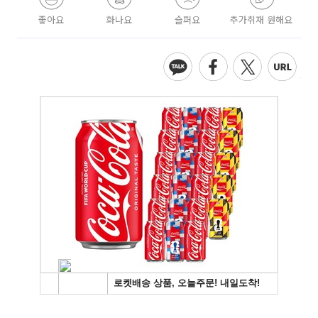
좋아요
화나요
슬퍼요
추가취재 원해요