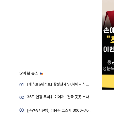
많이 본 뉴스
[베스트&워스트] 삼성전자·SK하이닉스 밀린 한 주…상상인증권은 85% 급등
01
35도 안팎 무더위 이어져…전국 곳곳 소나기 [오늘 날씨]
02
03
[주간증시전망] 다음주 코스피 6000~7000⋯“外人 수급은 정책이 변수”