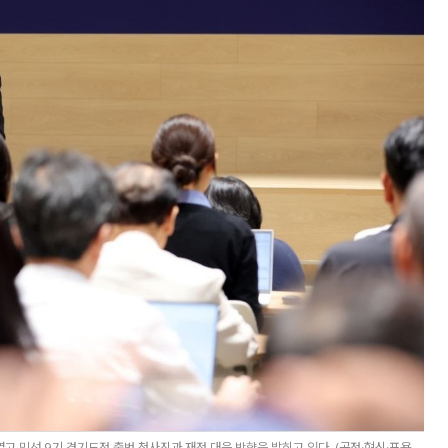
 민선 9기 경기도정 출범 청사진과 재정 대응 방향을 밝히고 있다. (공정·혁신·포용