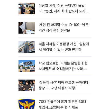
이상일 시장, 다낭 국제무대 올랐
다…"용인, 세계 최대 반도체 도시
된다"
'개편 전 마지막 수능' D-100⋯남은
기간 성적 올릴 전략은
서울 지하철 이용환경 개선⋯일상에
서 체감할 수 있는 변화 만든다
학교 혐오표현, 피해는 분명한데 형
사처벌은 왜 어려울까? [수사와 재
판]
'장윤기 사건' 피해 여고생 구하려다
중상…고교생 의상자 지정
70대 건물주에 흉기 휘두른 30대
세입자…살인미수 혐의 체포