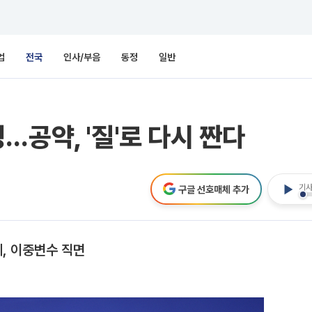
업
전국
인사/부음
동정
일반
…공약, '질'로 다시 짠다
기사
구글 선호매체 추가
, 이중변수 직면