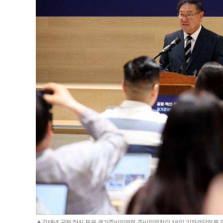
▲김태년 공정·혁신·포용 경기준비위원회 준비위원장이 18일 기자간담회를 열고