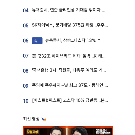
뉴욕증시, 연준 금리인상 기대감 꺾이자 상승...S&P500 사상 최고치 [종합]
04
SK하이닉스, 분기배당 375원 확정…주주환원책 9월로 앞당겨 발표
05
뉴욕증시, 상승...나스닥 1.3% ↑
06
속보
07
美 ‘232조 하이브리드 제재’ 임박…K-태양광, 불확실성 털고 날개 다나
'국책은행 3사' 직원들, 다음주 여의도 거리 나서는 까닭은
08
폭염에 폭우까지⋯낮 최고 37도ㆍ동해안 강한 비 [날씨]
09
[베스트&워스트] 코스닥 10% 급반등…본느, 최대주주 변경 기대에 270% 폭등
10
최신 영상