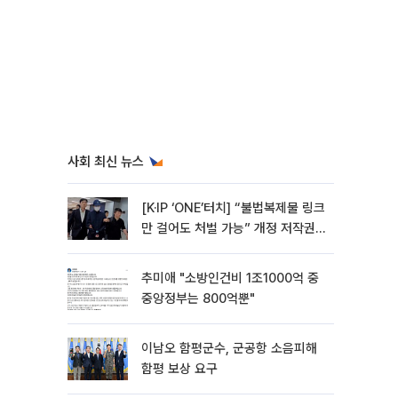
사회 최신 뉴스
[K·IP ‘ONE’터치] “불법복제물 링크
만 걸어도 처벌 가능” 개정 저작권
법 어떻게 바뀌었나
추미애 "소방인건비 1조1000억 중
중앙정부는 800억뿐"
이남오 함평군수, 군공항 소음피해
함평 보상 요구