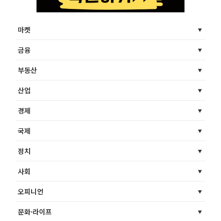
마켓
금융
부동산
산업
경제
국제
정치
사회
오피니언
문화·라이프