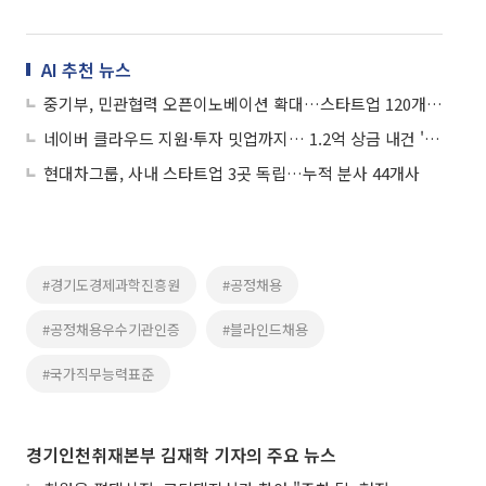
AI 추천 뉴스
중기부, 민관협력 오픈이노베이션 확대…스타트업 120개사 지원
네이버 클라우드 지원·투자 밋업까지… 1.2억 상금 내건 '2026 서울 유니콘 챌린지' 열린다
현대차그룹, 사내 스타트업 3곳 독립…누적 분사 44개사
#경기도경제과학진흥원
#공정채용
#공정채용우수기관인증
#블라인드채용
#국가직무능력표준
경기인천취재본부 김재학 기자의 주요 뉴스