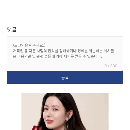
댓글
0 / 300