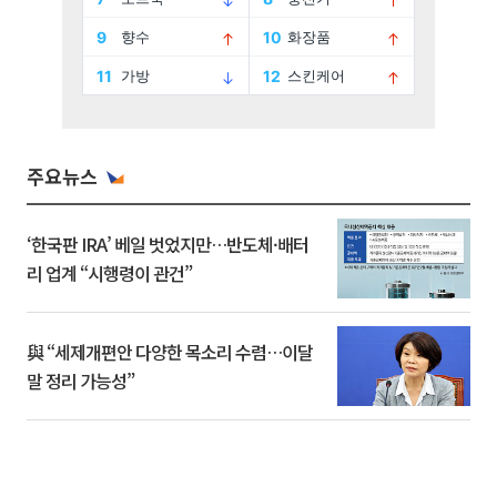
주요뉴스
‘한국판 IRA’ 베일 벗었지만…반도체·배터
리 업계 “시행령이 관건”
與 “세제개편안 다양한 목소리 수렴…이달
말 정리 가능성”