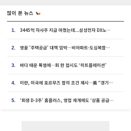
많이 본 뉴스
3445억 자사주 지급 마쳤는데...삼성전자 DX노조, 뒤늦은 '떼쓰기 집회'
1.
영끌 '주택공급' 대책 임박⋯비아파트·도심복합까지 총동원
2.
바다 태운 폭염에…회 한 접시도 ‘히트플레이션’
3.
이란, 미국에 호르무즈 합의 조건 제시…美 “경기 아직 안 끝나” [종합]
4.
‘회생 D-3주’ 홈플러스, 영업 재개에도 ‘상품 공급망’ 복구가 생존 관건
5.