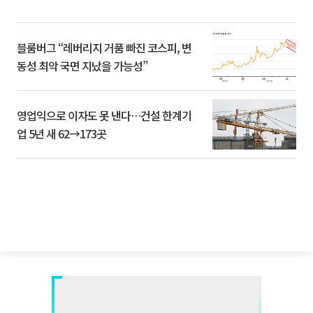
블룸버그 “레버리지 거품 빠진 코스피, 변
동성 최악 국면 지났을 가능성”
영업익으로 이자도 못 낸다…건설 한계기
업 5년 새 62→173곳