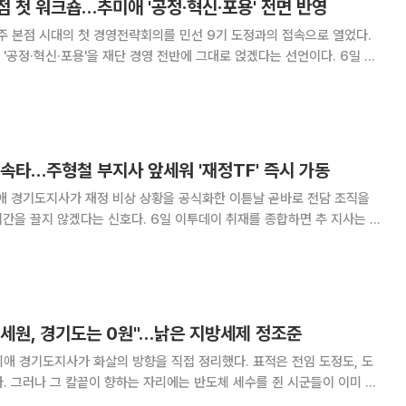
 첫 워크숍…추미애 '공정·혁신·포용' 전면 반영
 본점 시대의 첫 경영전략회의를 민선 9기 도정과의 접속으로 열었다.
공정·혁신·포용'을 재단 경영 전반에 그대로 얹겠다는 선언이다. 6일 이
경기신보는 이날 남양주시 정약용도서관에서 시석중 이사장을 비롯한 임
 센터장, 지점장 등 약 50명이 참석한 가운데
속타…주형철 부지사 앞세워 '재정TF' 즉시 가동
애 경기도지사가 재정 비상 상황을 공식화한 이튿날 곧바로 전담 조직을
 신호다. 6일 이투데이 취재를 종합하면 추 지사는 이
사를 중심으로 '재정위기 극복 전략 TF'를 즉시 구성하고 비상재정 대응
. 취임한 지 얼마 되지 않은 경제부지사
 세원, 경기도는 0원"…낡은 지방세제 정조준
애 경기도지사가 화살의 방향을 직접 정리했다. 표적은 전임 도정도, 도
. 그러나 그 칼끝이 향하는 자리에는 반도체 세수를 쥔 시군들이 이미 방