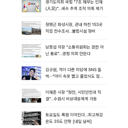
경기도의회 국힘 "7조 채무는 인재
(人災)"…세수 추계 조작 의혹 제기
정명근 화성시장, 관내 하천 153곳
직접 전수조사…불법시설 정비
남종섭 의장 "소통위원회는 권한 아
닌 통로"…경청 의회 만든다
김규원, 격이 다른 미담에 SNS 들
썩⋯"아이 속옷 빨고 졸업식도 참
석"
이재준 시장 "정전, 시민안전과 직
결"…수원시 비상대응체계 가동
토요일도 폭염 이어진다…최고체감
온도 35도 안팎 [내일 날씨]