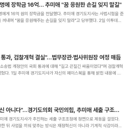
명에 장학금 16억… 추미애 "꿈 응원한 손길 잊지 말길"
명에게 16억 원의 장학금을 전달했다. 추미애 경기도지사는 사법시험을 준
내며 "꿈을 응원해주는 손길을 잊지 말라"고 당부했다. 2일 이투데이
는 7월 31일 경기도청 북부청사 평화누리홀에서 열린 재단법인 경기도민
 경기도민 자녀 장학증서 교부식'에 참석해
 통과, 검찰개혁 결실"…법무장관·법사위원장 여정 매듭
소송법 개정안의 국회 통과에 대해 "길고 끈질긴 싸움이었다"며 검찰개혁
통해 밝힌 내용에 따
법 개정안 국회 통과 소식을 전하며 "오랜 시간 이어온 검찰개혁의 여정도
마침내 결실을 맺었다"고 적었다. 추 지사는 법무부 장관 시절을 돌
"할당감액은 재정혁신 아니다"…경기도의회 국민의힘, 추미애 세출 구조조정에 제동
미애 경기도지사가 추진하는 세출 구조조정에 정면으로 제동을 걸었다.
당한 뒤 사업을 끼워 맞추는 방식은 재정혁신이 아니라 기계적 삭감이라는