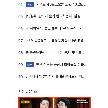
서울도 '40도'…오늘 노원 40.2도 기록
04
속보
[특징주] 반도체 온기 탄 2차전지...삼성SDI, 장 초반 7% 넘게 껑충
05
SK하이닉스, 용인·청주에 54조 투자…AI 메모리 생산기지 키운다
06
'2TV 생생정보' 오늘방송맛집- 배우 강성진 단골! 쌀국수ㆍ푸팟퐁 커리 맛집 '블○○○'
07
톰 홀랜드♥젠데이아, 비밀 결혼 파티 포착⋯호텔 대관비만 9억
08
안산 성곡동 공장서 화학물질 유출 사고 발생
09
속보
입추매직 '불발', 처서매직은 올까요? [해시태그]
10
최신 영상