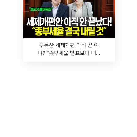
부동산 세제개편 아직 끝 아
냐? "종부세율 발표보다 내릴
것" 장기거주·양도세 전망 I 집
땅지성 I 김인만, 진미윤