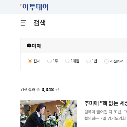
검색
전체
1주
1개월
1년
직접입력
검색결과 총
3,348
건
추미애 "핵 없는 세
원폭이 떨어진 지 81년,
협의회는 7일 경기도의회 
며 피해자와 후손의 아픔을 되새겼다. 추모식에는 추미애 경기도지