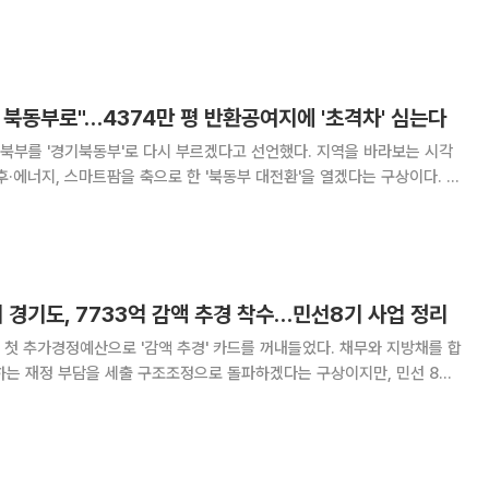
경기도의회 양주상담소에서 조성환 경기도 재정혁신TF 총
북동부로"…4374만 평 반환공여지에 '초격차' 심는다
북부를 '경기북동부'로 다시 부르겠다고 선언했다. 지역을 바라보는 시각
·에너지, 스마트팜을 축으로 한 '북동부 대전환'을 열겠다는 구상이다. 31
면, 추 지사는 이날 오전 의정부 경기도청 북부청사 상황실에서 열린 균
도추진단 등 실국 업무보고 모두발언을 통해
 경기도, 7733억 감액 추경 착수…민선8기 사업 정리
첫 추가경정예산으로 '감액 추경' 카드를 꺼내들었다. 채무와 지방채를 합
하는 재정 부담을 세출 구조조정으로 돌파하겠다는 구상이지만, 민선 8기
싼 갈등도 함께 커지고 있다. 30일 이투데이 취재를 종합하
6년도 제2회 추가경정예산 편성계획(안)'