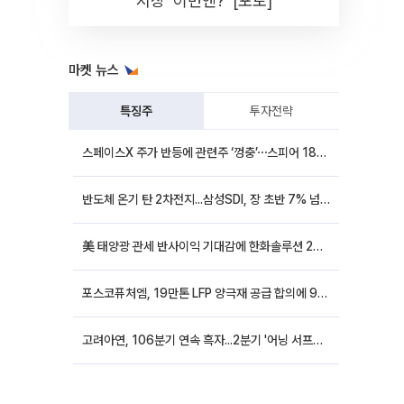
시장 '이번엔?' [포토]
마켓 뉴스
특징주
투자전략
스페이스X 주가 반등에 관련주 ‘껑충’⋯스피어 18%ㆍ에이치브이엠 12%↑
반도체 온기 탄 2차전지...삼성SDI, 장 초반 7% 넘게 껑충
美 태양광 관세 반사이익 기대감에 한화솔루션 20%대·OCI홀딩스 14%대 급등
포스코퓨처엠, 19만톤 LFP 양극재 공급 합의에 9%대 강세
고려아연, 106분기 연속 흑자...2분기 '어닝 서프라이즈'에 장 초반 12%대 강세