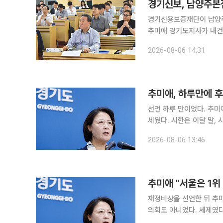
경기신보, 남양주본점
경기신용보증재단이 남양주
추미애 경기도지사가 내건 '
투데이 취재를 종합하면 
2026-08-06 14:31
원, 본부장, 본점 부서장,
추미애, 하루만에 후
선언 하루 만이었다. 추미
세웠다. 시한은 이달 말, 시간을 끌지 않겠다는
날 주형철 경기도 경제부지
2026-08-06 13:46
체계를 구축하라고 지시했다
추미애 "서울은 1위
재정비상을 선언한 뒤 추미
의회도 아니었다. 세제였다
패를 세우고 있다. 6일 이투데이 취재를 종합하면 추 지사는 5일 재정 비상상황 선언 이후 이날 자