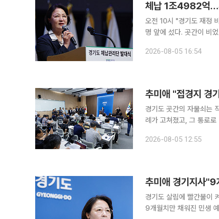
체납 1조4982억…
오전 10시 "경기도 재정 
명 앞에 섰다. 곳간이 비
주문은 뜻밖이었다. "날카로운 공정이 아니
2026-08-05 16:54
는 이날 경기도청 다산홀에
추미애 "접경지 경
경기도 곳간의 자물쇠는 작
례가 고쳐졌고, 그 통로로
쌓아둔 남북협력기금도 있었다. 5일 이투데이 취재를 종합하면 추미애 경기도지
2026-08-05 12:55
기도청 브리핑룸 기자회견
경기도 살림에 빨간불이 켜
9개월치만 채워진 민생 예