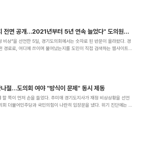
 재정위기 문제는 낡은 지방세제다. 지방세제
"경기도 채무 12년치 전면 공개…2021년부터 5년 연속 늘었다" 도의원이 '빚 지도' 공개
 비상"을 선언한 5일, 경기도의회에서는 숫자로 된 반문이 올라왔다. 경
어떤 경로로, 어디에 쓰이며 불어났는지를 도민이 직접 검색하는 웹사이트가
토대로 2014~2026년 채무·기금·지
반나절…도의회 여야 "방식이 문제" 동시 제동
 할 쪽이 먼저 손을 들었다. 추미애 경기도지사가 재정 비상상황을 선언
도의회 더불어민주당과 국민의힘이 나란히 입장문을 냈다. 위기 진단에는 여
이는 방식에는 둘 다 제동을 걸었다. 5일 이투데이 취재를 종합
각각 입장문을 통해 추 지사의 재정 비상 선언