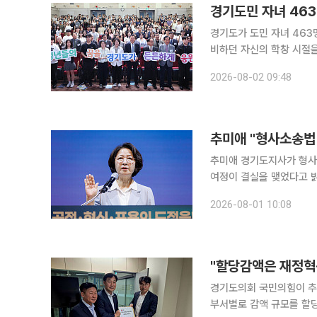
경기도민 자녀 463
경기도가 도민 자녀 463
비하던 자신의 학창 시절을 꺼
취재를 종합하면, 추 지사
2026-08-02 09:48
회장학회 주관 '2026년
추미애 "형사소송법
추미애 경기도지사가 형사
여정이 결실을 맺었다고 밝혔다. 1일 추미애 경기도지사가 자신의 페이스북을 
르면, 추 지사는 형사소송
2026-08-01 10:08
경기도의회 국민의힘이 추
부서별로 감액 규모를 할