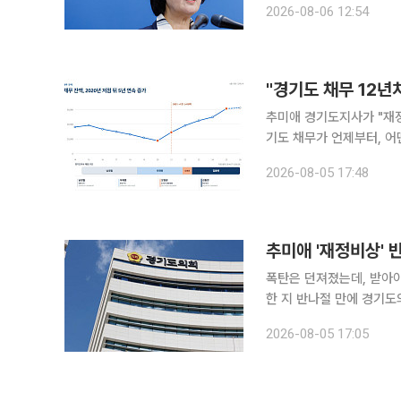
2026-08-06 12:54
신의 페이스북에 "경기도
추미애 경기도지사가 "재정
기도 채무가 언제부터, 
같은 날 문을 열었다. 이투데이 취재를 종합하면 김한슬 경기도의회 의원(국민의힘, 비례)은 이날 경
2026-08-05 17:48
기도가 제출한 공식자료를 
추미애 '재정비상' 
폭탄은 던져졌는데, 받아야
한 지 반나절 만에 경기
야가 고개를 끄덕였다. 다만 밀어붙
2026-08-05 17:05
하면 도의회 양당은 이날 