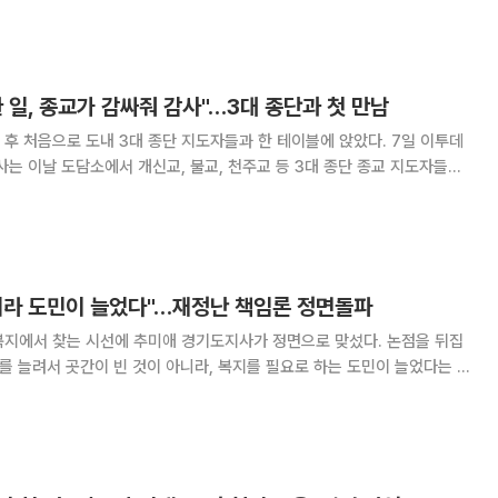
국중범 경기도의회 교육기획위원장(더불어민주당,
 일, 종교가 감싸줘 감사"…3대 종단과 첫 만남
처음으로 도내 3대 종단 지도자들과 한 테이블에 앉았다. 7일 이투데
사는 이날 도담소에서 개신교, 불교, 천주교 등 3대 종단 종교 지도자들과
 9기 출범 이후 도지사와 3대 종단 지도자 간 첫 공식 만남이다. 간담회
 공공기관 직원의 정서적 안정을
니라 도민이 늘었다"…재정난 책임론 정면돌파
복지에서 찾는 시선에 추미애 경기도지사가 정면으로 맞섰다. 논점을 뒤집
지를 늘려서 곳간이 빈 것이 아니라, 복지를 필요로 하는 도민이 늘었다는 것
라고 말한다"며 "이는 보고 싶은 한 부분만