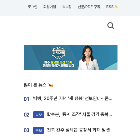
로그인
회원가입
속보창
신문/PDF 구독
RSS
많이 본 뉴스
빅뱅, 20주년 기념 '새 뱅봉' 선보인다⋯콘서트 앞두고 팝업 개최
01
합수본, '통계 조작' 서울·경기·충북 선관위 등 추가 압수수색
02
속보
전북 완주 삼례읍 공장서 화재 발생
03
속보