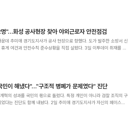
이 시간부로 '경기도 재정 비상상황'을
 2명"…화성 공사현장 찾아 야외근로자 안전점검
가운데 추미애 경기도지사가 공사 현장으로 향했다. 도가 발주한 소방서 신
건과 안전수칙 준수상황을 직접 살폈다. 3일 이투데이 취재를 종
 화성시 영천동 화성동부소방서 신축현장을 찾아 소방서 신축과 폭염대책을
 확인했다. 이어 현장 근로자 20여 명을 만나
국민이 해냈다"…"구조적 병폐가 문제였다" 진단
개혁의 성과를 국민의 몫으로 돌렸다. 특정 개인이 아니라 검찰 조직의 구
 내놨다. 2일 추미애 경기도지사가 자신의 페이스북
면, 추 지사는 검찰개혁 논의와 관련해 "검찰 해체와 개혁은 국민이 해낸
 적었다. 추 지사는 문제의 본질을 개인이 아닌 구조에서 찾