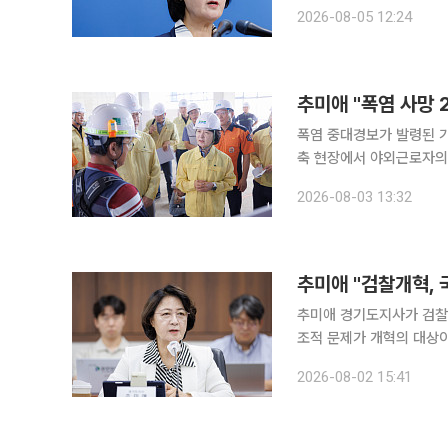
이면 돈줄이 끊긴다. 5일 이투데이 취재를 종합하면 추 지사는 이날 경기도청 브리핑룸 기자회견에
2026-08-05 12:24
서 "2026년 8월 5일 
추미애 "폭염 사망
폭염 중대경보가 발령된 
축 현장에서 야외근로자의 휴게 여
합하면, 추 지사는 이날
2026-08-03 13:32
보고받고 건축현장의 안전을
추미애 "검찰개혁, 
추미애 경기도지사가 검찰
조적 문제가 개혁의 대상이었다는 진단도 함께
을 통해 밝힌 내용에 따르
2026-08-02 15:41
것"이라고