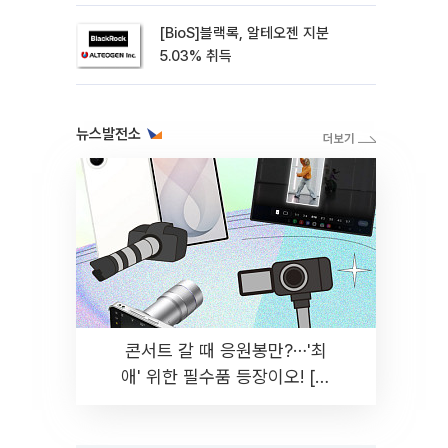
[BioS]블랙록, 알테오젠 지분
5.03% 취득
뉴스발전소
콘서트 갈 때 응원봉만?⋯'최
애' 위한 필수품 등장이오! [솔
드아웃]