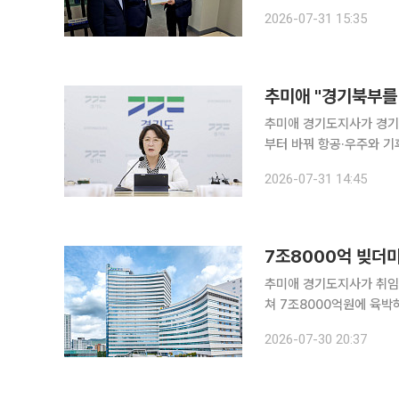
지적이다. 31일 이투데이 취재를 종합하면, 경기도의회 국민의힘 건전재정혁신추진단 윤종영 단장
2026-07-31 15:35
과 박영선 의원은 이날 
추미애 "경기북부를 
추미애 경기도지사가 경기
부터 바꿔 항공·우주와 기후
일 이투데이 취재를 종합하
2026-07-31 14:45
형발전기획실·북부특별자치
7조8000억 빚더미
추미애 경기도지사가 취임 
쳐 7조8000억원에 육박
역점사업 정리와 민생예산 축소를 둘러
2026-07-30 20:37
면, 경기도는 최근 '202