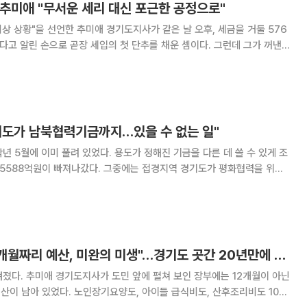
추미애 "무서운 세리 대신 포근한 공정으로"
비상 상황"을 선언한 추미애 경기도지사가 같은 날 오후, 세금을 거둘 576
었다고 알린 손으로 곧장 세입의 첫 단추를 채운 셈이다. 그런데 그가 꺼낸
라 포근한 공정." 5일 이투데이 취재를 종합하면 경기도
서 추 지사와 31개 시군 체납관
기도가 남북협력기금까지…있을 수 없는 일"
년 5월에 이미 풀려 있었다. 용도가 정해진 기금을 다른 데 쓸 수 있게 조
 5588억원이 빠져나갔다. 그중에는 접경지역 경기도가 평화협력을 위해
사는 이날 광교 경
에서 "접경지역을 가진 경기도에서 남북협력기
추미애 경기지사"9개월짜리 예산, 미완의 미생"…경기도 곳간 20년만에 바닥
졌다. 추미애 경기도지사가 도민 앞에 펼쳐 보인 장부에는 12개월이 아닌
산이 남아 있었다. 노인장기요양도, 아이들 급식비도, 산후조리비도 10월