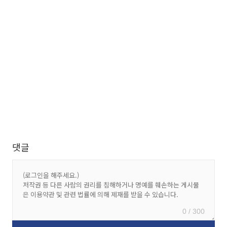
댓글
0 / 300