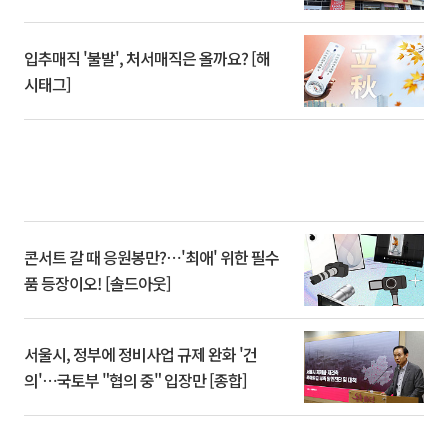
입추매직 '불발', 처서매직은 올까요? [해
시태그]
콘서트 갈 때 응원봉만?⋯'최애' 위한 필수
품 등장이오! [솔드아웃]
서울시, 정부에 정비사업 규제 완화 '건
의'⋯국토부 "협의 중" 입장만 [종합]