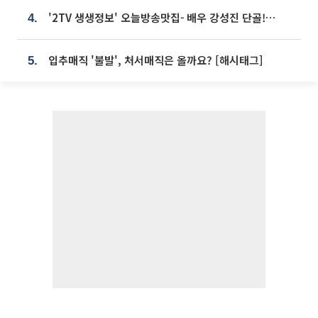
'2TV 생생정보' 오늘방송맛집- 배우 강성진 단골! 쌀국수ㆍ푸팟퐁 커리 맛집 '블○○○'
4.
입추매직 '불발', 처서매직은 올까요? [해시태그]
5.