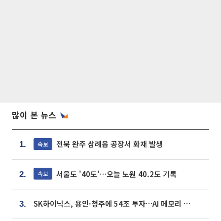
많이 본 뉴스
전북 완주 삼례읍 공장서 화재 발생
속보
1.
서울도 '40도'…오늘 노원 40.2도 기록
속보
2.
SK하이닉스, 용인·청주에 54조 투자…AI 메모리 생산기지 키운다
3.