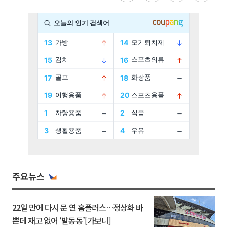
주요뉴스
22일 만에 다시 문 연 홈플러스…정상화 바
쁜데 재고 없어 ‘발동동’[가보니]