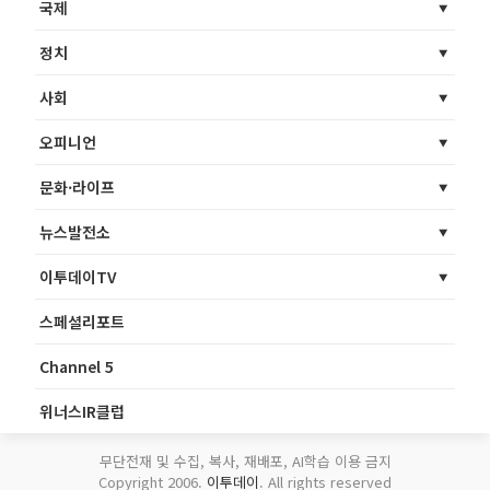
국제
정치
사회
오피니언
문화·라이프
뉴스발전소
이투데이TV
스페셜리포트
Channel 5
위너스IR클럽
무단전재 및 수집, 복사, 재배포, AI학습 이용 금지
Copyright 2006.
이투데이
. All rights reserved