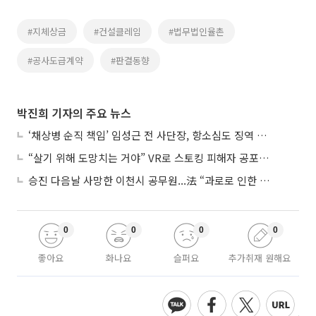
#지체상금
#건설클레임
#법무법인율촌
#공사도급계약
#판결동향
박진희 기자의 주요 뉴스
‘채상병 순직 책임’ 임성근 전 사단장, 항소심도 징역 3년
“살기 위해 도망치는 거야” VR로 스토킹 피해자 공포 마주한 수형자들
승진 다음날 사망한 이천시 공무원...法 “과로로 인한 순직”
0
0
0
0
좋아요
화나요
슬퍼요
추가취재 원해요