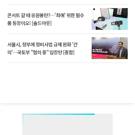
콘서트 갈 때 응원봉만?⋯'최애' 위한 필수
품 등장이오! [솔드아웃]
서울시, 정부에 정비사업 규제 완화 '건
의'⋯국토부 "협의 중" 입장만 [종합]