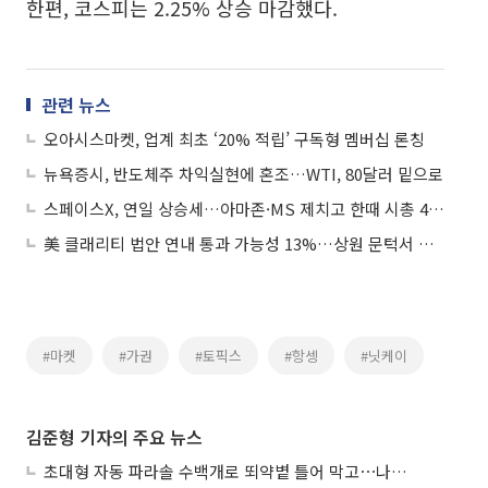
한편, 코스피는 2.25% 상승 마감했다.
관련 뉴스
오아시스마켓, 업계 최초 ‘20% 적립’ 구독형 멤버십 론칭
뉴욕증시, 반도체주 차익실현에 혼조…WTI, 80달러 밑으로
스페이스X, 연일 상승세…아마존·MS 제치고 한때 시총 4위 올라서
美 클래리티 법안 연내 통과 가능성 13%…상원 문턱서 제동
#마켓
#가권
#토픽스
#항셍
#닛케이
김준형 기자의 주요 뉴스
초대형 자동 파라솔 수백개로 뙤약볕 틀어 막고⋯나라별 폭염 생존법