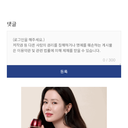
댓글
0 / 300