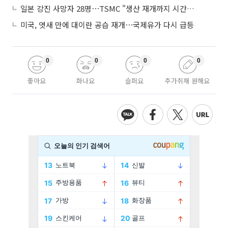
일본 강진 사망자 28명⋯TSMC "생산 재개까지 시간 필요해"
미국, 엿새 만에 대이란 공습 재개⋯국제유가 다시 급등
0
0
0
0
좋아요
화나요
슬퍼요
추가취재 원해요