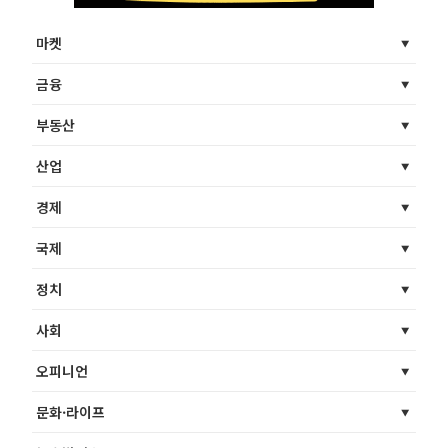
마켓
금융
부동산
산업
경제
국제
정치
사회
오피니언
문화·라이프