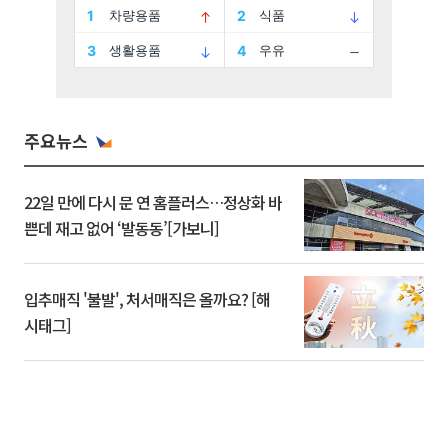
주요뉴스
22일 만에 다시 문 연 홈플러스…정상화 바
쁜데 재고 없어 ‘발동동’[가보니]
입추매직 '불발', 처서매직은 올까요? [해
시태그]