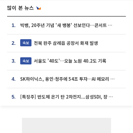
많이 본 뉴스
빅뱅, 20주년 기념 '새 뱅봉' 선보인다⋯콘서트 앞두고 팝업 개최
1.
전북 완주 삼례읍 공장서 화재 발생
속보
2.
서울도 '40도'…오늘 노원 40.2도 기록
속보
3.
SK하이닉스, 용인·청주에 54조 투자…AI 메모리 생산기지 키운다
4.
[특징주] 반도체 온기 탄 2차전지...삼성SDI, 장 초반 7% 넘게 껑충
5.