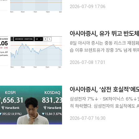
고 선언한 이후, 미국과 이란이 호르
2026-07-09 17:06
했다. 이후 글로벌 인플레이션 재점
아시아증시, 유가 뛰고 반도체
8일 아시아 증시는 중동 리스크 재점화, AI
습 이후 브렌트유가 장중 3% 넘게 뛰
높은 일본·대만 증시에 부담으로 작용
2026-07-08 17:01
락하면서 “AI가 너무 앞서 달린 것 아
아시아증시, ‘삼전 호실적’에
삼성전자 7%↓ㆍSK하이닉스 6%↓일본 시총 1위
히 하락했다. 삼성전자의 호실적에도 
투자심리가 위축됐다. 코스피지수는 전날보다 395.02포인트(-4.91%) 내린 7656.31로 장을 마
2026-07-07 16:30
쳤다. 특히 코스피는 장중 8% 급락해