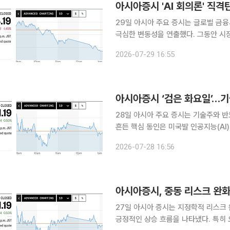
아시아증시 'AI 회의론' 직격
29일 아시아 주요 증시는 글로벌 금융
극심한 변동성을 연출했다. 그동안 시장
의구심이 심화되면서 한국과 일본ㆍ대만을 중심으로 낙
2026-07-29 16:55
자본 지출 부담은 아시아 전역의 차익
아시아증시 ‘검은 화요일’…기
28일 아시아 주요 증시는 기술주와 반도체
흔든 핵심 동인은 미국발 인공지능(AI
족 추격이 이중 악재로 작용했다. 한국 코스피가 10% 넘게 폭락하는 등 극단적인 변동성을 보이자
2026-07-28 16:56
시간적으로 동기화된 일본과 대만 등 
아시아증시, 중동 리스크 완
27일 아시아 증시는 지정학적 리스크
긍정적인 상승 흐름을 나타냈다. 특히