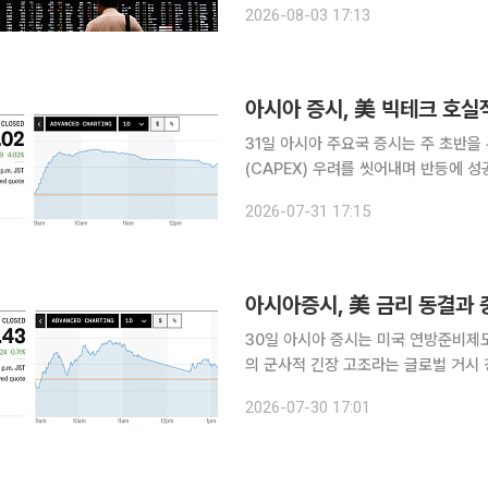
2026-08-03 17:13
는 지난주 마지막 거래일인 31일 17.9
아시아 증시, 美 빅테크 호
31일 아시아 주요국 증시는 주 초반을
(CAPEX) 우려를 씻어내며 반등에 성공했다. 그동안 엔화 강세 압박과 중앙은행의
로 요동치던 외환시장이 일본은행(BOJ
2026-07-31 17:15
율로 점차 안정을 찾은 점이 주효했다
아시아증시, 美 금리 동결과 
30일 아시아 증시는 미국 연방준비제도
의 군사적 긴장 고조라는 글로벌 거시 경제
을 주도하던 AI 및 반도체 밸류체인에
2026-07-30 17:01
수출국들의 악재로 번