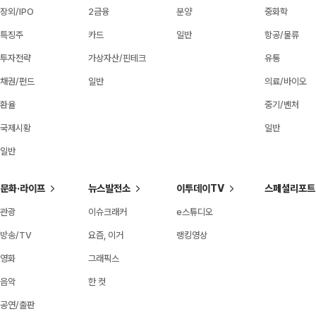
장외/IPO
2금융
분양
중화학
특징주
카드
일반
항공/물류
투자전략
가상자산/핀테크
유통
채권/펀드
일반
의료/바이오
환율
중기/벤처
국제시황
일반
일반
문화·라이프
뉴스발전소
이투데이TV
스페셜리포트
관광
이슈크래커
e스튜디오
방송/TV
요즘, 이거
랭킹영상
영화
그래픽스
음악
한 컷
공연/출판