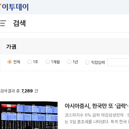
검색
전체
1주
1개월
1년
직접입력
검색결과 총
7,289
건
아시아증시, 한국만 또 ‘급락’
코스피지수 5% 급락 마감삼성전자ㆍSK하
는 3일 혼조세를 나타냈다. 특히 한국 증시의 폭락세
338.00포인트(5.12%) 내린 625