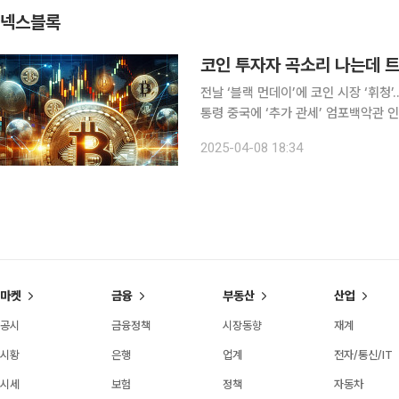
넥스블록
코인 투자자 곡소리 나는데 트
전날 ‘블랙 먼데이’에 코인 시장 ‘휘청
통령 중국에 ‘추가 관세’ 엄포백악관 인
관점에선 ‘공포 매수’ 수익률 높아…투자 기회일 수도” 관세 전쟁 발 
2025-04-08 18:34
상자산 시장과 아시아 증시를 뒤흔들었
마켓
금융
부동산
산업
공시
금융정책
시장동향
재계
시황
은행
업계
전자/통신/IT
시세
보험
정책
자동차