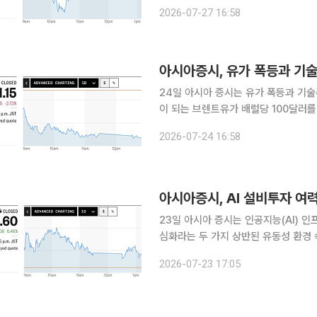
위가 잠정 중단됐다는 소식은 안전 자산 선호 심리
2026-07-27 16:58
4% 이상 급락하면서 인플레이션 재발
아시아증시, 유가 폭등과 기술
24일 아시아 증시는 유가 폭등과 기술
이 되는 브렌트유가 배럴당 100달러
공포가 시장을 무겁게 짓눌렀다. 특히 홍해 내 사우디아라비아 유조선에 대한 예멘 후티 반군의 공
2026-07-24 16:58
격과 미국의 이란 공습 등 중동 지역의
아시아증시, AI 설비투자 여
23일 아시아 증시는 인공지능(AI) 
심화라는 두 가지 상반된 유동성 환경 속에서 변동성 
테크 기업들의 평가가치 부담으로 소폭
2026-07-23 17:05
설비투자(CapEx) 계획은 아시아 반