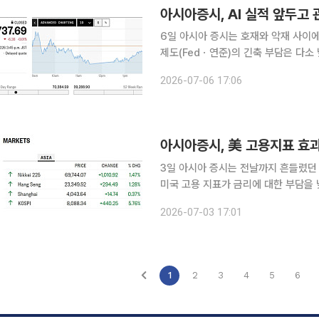
아시아증시, AI 실적 앞두고
6일 아시아 증시는 호재와 악재 사이에서 흔들리며 
제도(Fedㆍ연준)의 긴축 부담은 다소
으로 기울었다. 반면 주요 증시는 이미
2026-07-06 17:06
옮겨가 있었다. 일본 증시는 기
아시아증시, 美 고용지표 효과
3일 아시아 증시는 전날까지 흔들렸던 
미국 고용 지표가 금리에 대한 부담을 낮춘 덕이다. 나아가 중국과 일본의
단한 모습을 보이면서 투자 심리는 빠르게 회복됐다. 이날 장의 첫 번째
2026-07-03 17:01
다. 미국 6월 비농업 고용은 5만700
1
2
3
4
5
6