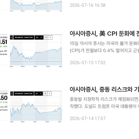
힘입어 상승 마감했음에도, 아시아 시
2026-07-16 16:58
아시아증시, 美 CPI 둔화에
15일 아시아 증시는 미국의 물가 둔화
(CPI)가 전월보다 0.4% 떨어지고
상 우려가 크게 낮아졌다. 미국 국채 금리와 달러가 하락하자 전날 급락했던 반도체와 성장주를 중
2026-07-15 17:02
심으로 저가 매
아시아증시, 중동 리스크와 
중동발 지정학적 리스크가 재점화되면서
작했다. 도널드 트럼프 미국 대통령이 이란 항구의 봉쇄를 재개하는 한편, 호르무즈 해협 통과 선박
에 20%의 통행세를 부과하겠다고 밝히면서 국제 유가가
2026-07-14 17:07
벌 인플레이션 압력과 연방준비제도(F